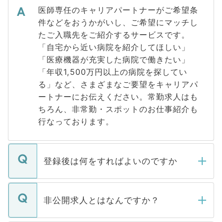
医師専任のキャリアパートナーがご希望条
件などをおうかがいし、ご希望にマッチし
たご入職先をご紹介するサービスです。
「自宅から近い病院を紹介してほしい」
「医療機器が充実した病院で働きたい」
「年収1,500万円以上の病院を探してい
る」など、さまざまなご要望をキャリアパ
ートナーにお伝えください。常勤求人はも
ちろん、非常勤・スポットのお仕事紹介も
行なっております。
登録後は何をすればよいのですか
ご登録いただきましたら、弊社担当者がご
登録内容を確認し、その後メールもしくは
非公開求人とはなんですか？
お電話にて次のステップのご案内をいたし