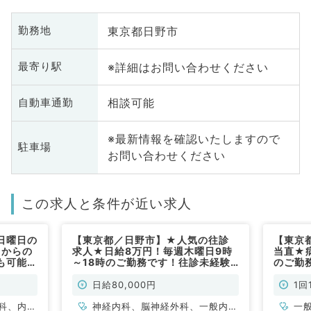
東京都日野市
勤務地
※詳細はお問い合わせください
最寄り駅
相談可能
自動車通勤
※最新情報を確認いたしますので
駐車場
お問い合わせください
この求人と条件が近い求人
日曜日の
【東京都／日野市】★人気の往診
【東京
日からの
求人★日給8万円！毎週木曜日9時
当直★
も可能で
～18時のご勤務です！往診未経験
のご勤
プライマ
の先生も歓迎◎（内科系・外科系／
11.5
系／非常
非常勤）
系・外
日給80,000円
1回
科、内分
神経内科、脳神経外科、一般内
一