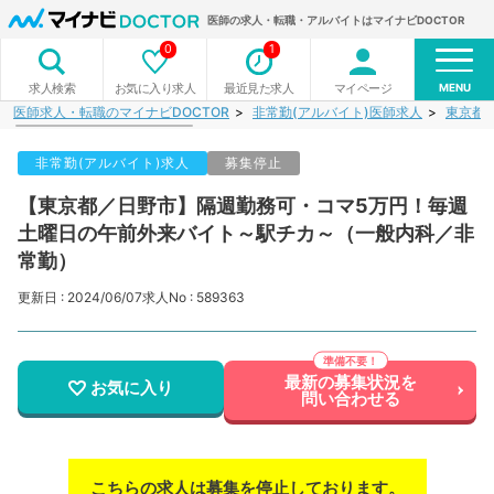
医師の求人・転職・アルバイトはマイナビDOCTOR
0
1
MENU
お気に入り求人
最近見た求人
マイページ
求人検索
医師求人・転職のマイナビDOCTOR
非常勤(アルバイト)医師求人
東京都
非常勤(アルバイト)求人
募集停止
【東京都／日野市】隔週勤務可・コマ5万円！毎週
土曜日の午前外来バイト～駅チカ～（一般内科／非
常勤）
更新日 : 2024/06/07
求人No : 589363
最新の募集状況を
お気に入り
問い合わせる
こちらの求人は募集を停止しております。