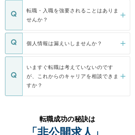
ます。通常、5営業日以内にはご連絡をせて
マイナビDOCTORで取り扱っている求人の
いただきますので、しばらくお待ちくださ
うち約3割は、Webサイトからご覧いただ
転職・入職を強要されることはありま
い。
けない「非公開求人」です。非公開求人は
せんか？
下記の理由によって、一般には公開してい
ません。
転職・入職を強要することは一切ありませ
ん。また、仮に応募先から内定をいただい
個人情報は漏えいしませんか？
■応募殺到を避けるため 人気のある医療機
たとしても、ご本人が納得しない限り、内
関を公にしてしまうと、応募が殺到する場
定を承諾する必要はありません。内定先へ
個人情報が漏えいすることはありませんの
合があります。 選考を効率よく行うため
の辞退の連絡はキャリアパートナーが行い
で、ご安心ください。当サイトからの登録
いますぐ転職は考えていないのです
に、医療機関が求める条件に合った人材の
ますので、ご安心ください。
などで収集したご登録者様の個人情報は、
が、これからのキャリアを相談できま
みを人材紹介会社に依頼するケースが増え
ご本人のキャリアアップおよび転職活動の
ています。
すか？
支援を目的に使用いたします。お預かりし
ているすべての個人データはご本人の許可
お気軽にご相談ください。先生専任のキャ
なく、医療機関側に開示したり、第三者に
リアパートナーが将来のご希望などをおう
提供することは一切ありません。また弊社
かがいして、現在の医療機関の状況や紹介
転職成功の秘訣は
は、個人情報の取り扱いについての厳密な
経験をまじえながら、適切なアドバイスを
管理基準を満たした事業者のみに付与され
「非公開求人」
させていただきます。すぐにご転職をされ
る、プライバシーマークを取得済みです。