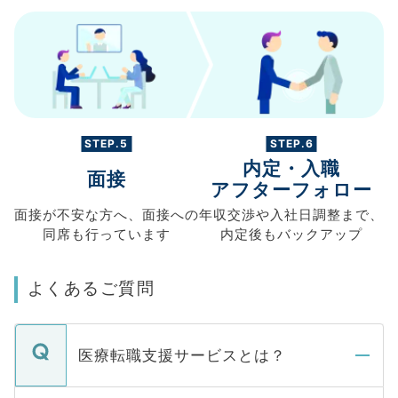
STEP.5
STEP.6
内定・入職
面接
アフターフォロー
面接が不安な方へ、
面接への
年収交渉や
入社日調整まで、
同席も
行っています
内定後もバックアップ
よくあるご質問
医療転職支援サービスとは？