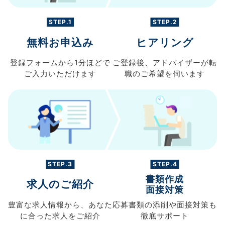
STEP.1
STEP.2
無料お申込み
ヒアリング
登録フォームから
1分ほどで
ご登録後、
アドバイザーが転
ご入力
いただけます
職の
ご希望を伺います
STEP.3
STEP.4
書類作成
求人のご紹介
面接対策
豊富な求人情報から、
あなた
応募書類の
添削や面接対策も
に合った求人を
ご紹介
徹底サポート