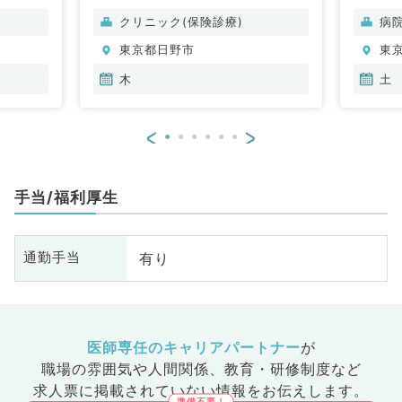
科、循環器内科、呼吸器内科、消
クリニック(保険診療)
病
化器内科、内分泌・代謝内科、腎
東京都日野市
東
臓内科、老年内科、外科系全般、
一般外科、消化器外科
木
土
<
>
手当/福利厚生
有り
通勤手当
医師専任のキャリアパートナー
が
職場の雰囲気や人間関係、
教育・研修制度など
求人票に掲載されていない情報をお伝えします。