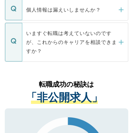
転職・入職を強要することは一切ありませ
ん。また、仮に応募先から内定をいただい
個人情報は漏えいしませんか？
■応募殺到を避けるため 人気のある医療機
たとしても、ご本人が納得しない限り、内
関を公にしてしまうと、応募が殺到する場
定を承諾する必要はありません。内定先へ
個人情報が漏えいすることはありませんの
合があります。 選考を効率よく行うため
の辞退の連絡はキャリアパートナーが行い
で、ご安心ください。当サイトからの登録
いますぐ転職は考えていないのです
に、医療機関が求める条件に合った人材の
ますので、ご安心ください。
などで収集したご登録者様の個人情報は、
が、これからのキャリアを相談できま
みを人材紹介会社に依頼するケースが増え
ご本人のキャリアアップおよび転職活動の
ています。
すか？
支援を目的に使用いたします。お預かりし
ているすべての個人データはご本人の許可
お気軽にご相談ください。先生専任のキャ
なく、医療機関側に開示したり、第三者に
リアパートナーが将来のご希望などをおう
提供することは一切ありません。また弊社
かがいして、現在の医療機関の状況や紹介
転職成功の秘訣は
は、個人情報の取り扱いについての厳密な
経験をまじえながら、適切なアドバイスを
管理基準を満たした事業者のみに付与され
「非公開求人」
させていただきます。すぐにご転職をされ
る、プライバシーマークを取得済みです。
ない方には、長期的なサポートが可能です
ご登録いただいた個人情報は、SSL（デー
ので、まずはご登録ください。
タ暗号化）によって保護されていますの
で、機密保持に関してもご安心ください。