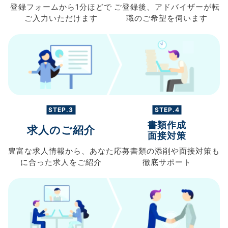
登録フォームから
1分ほどで
ご登録後、
アドバイザーが転
ご入力
いただけます
職の
ご希望を伺います
STEP.3
STEP.4
書類作成
求人のご紹介
面接対策
豊富な求人情報から、
あなた
応募書類の
添削や面接対策も
に合った求人を
ご紹介
徹底サポート