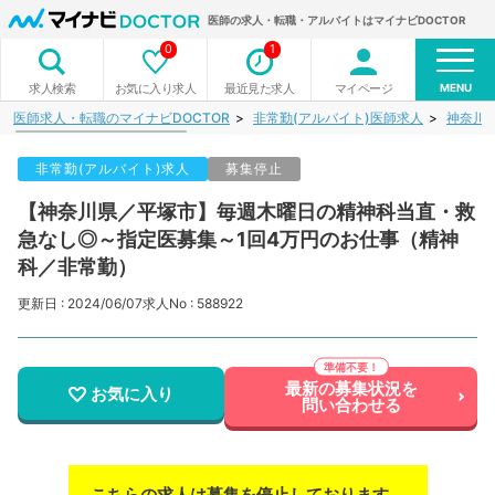
医師の求人・転職・アルバイトはマイナビDOCTOR
0
1
MENU
お気に入り求人
最近見た求人
マイページ
求人検索
医師求人・転職のマイナビDOCTOR
非常勤(アルバイト)医師求人
神奈川
非常勤(アルバイト)求人
募集停止
【神奈川県／平塚市】毎週木曜日の精神科当直・救
急なし◎～指定医募集～1回4万円のお仕事（精神
科／非常勤）
更新日 : 2024/06/07
求人No : 588922
最新の募集状況を
お気に入り
問い合わせる
こちらの求人は募集を停止しております。