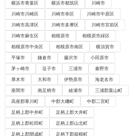
横浜市青葉区
横浜市都筑区
川崎市
川崎市川崎区
川崎市幸区
川崎市中原区
川崎市高津区
川崎市多摩区
川崎市宮前区
川崎市麻生区
相模原市
相模原市緑区
相模原市中央区
相模原市南区
横須賀市
平塚市
鎌倉市
藤沢市
小田原市
茅ヶ崎市
逗子市
三浦市
秦野市
厚木市
大和市
伊勢原市
海老名市
座間市
南足柄市
綾瀬市
三浦郡葉山町
高座郡寒川町
中郡大磯町
中郡二宮町
足柄上郡中井町
足柄上郡大井町
足柄上郡松田町
足柄上郡山北町
足柄上郡開成町
足柄下郡箱根町