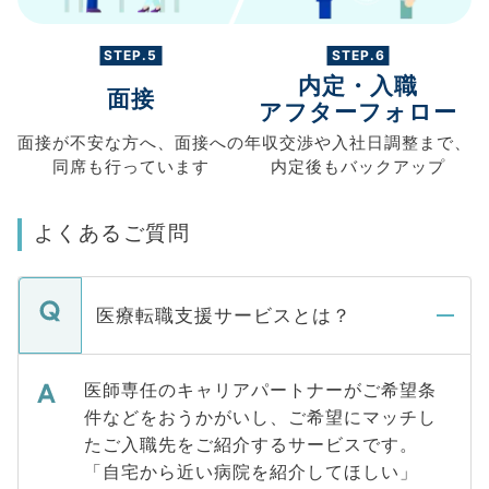
STEP.5
STEP.6
内定・入職
面接
アフターフォロー
面接が不安な方へ、
面接への
年収交渉や
入社日調整まで、
同席も
行っています
内定後もバックアップ
よくあるご質問
医療転職支援サービスとは？
医師専任のキャリアパートナーがご希望条
件などをおうかがいし、ご希望にマッチし
たご入職先をご紹介するサービスです。
「自宅から近い病院を紹介してほしい」