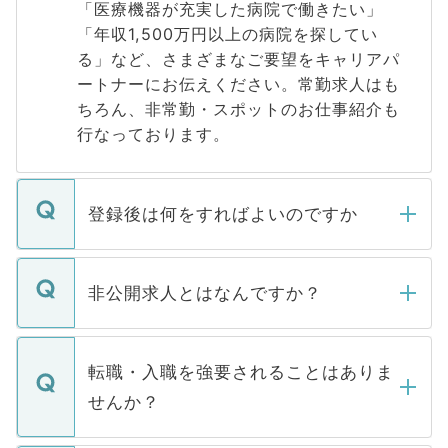
「医療機器が充実した病院で働きたい」
「年収1,500万円以上の病院を探してい
る」など、さまざまなご要望をキャリアパ
ートナーにお伝えください。常勤求人はも
ちろん、非常勤・スポットのお仕事紹介も
行なっております。
登録後は何をすればよいのですか
ご登録いただきましたら、弊社担当者がご
登録内容を確認し、その後メールもしくは
非公開求人とはなんですか？
お電話にて次のステップのご案内をいたし
ます。通常、5営業日以内にはご連絡をせて
マイナビDOCTORで取り扱っている求人の
いただきますので、しばらくお待ちくださ
うち約3割は、Webサイトからご覧いただ
転職・入職を強要されることはありま
い。
けない「非公開求人」です。非公開求人は
せんか？
下記の理由によって、一般には公開してい
ません。