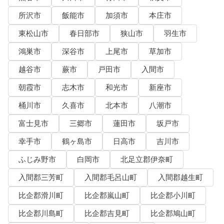
所沢市
飯能市
加須市
本庄市
東松山市
春日部市
狭山市
羽生市
鴻巣市
深谷市
上尾市
草加市
越谷市
蕨市
戸田市
入間市
朝霞市
志木市
和光市
新座市
桶川市
久喜市
北本市
八潮市
富士見市
三郷市
蓮田市
坂戸市
幸手市
鶴ヶ島市
日高市
吉川市
ふじみ野市
白岡市
北足立郡伊奈町
入間郡三芳町
入間郡毛呂山町
入間郡越生町
比企郡滑川町
比企郡嵐山町
比企郡小川町
比企郡川島町
比企郡吉見町
比企郡鳩山町