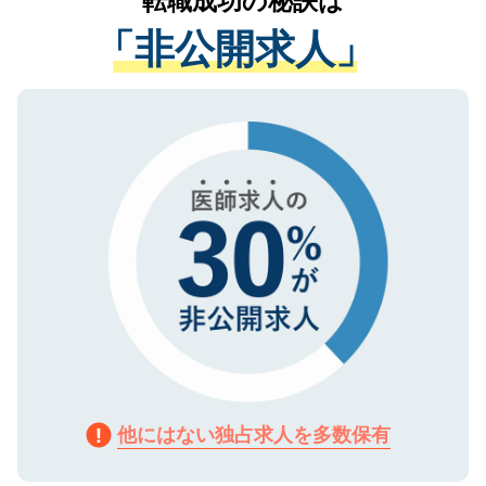
転職成功の秘訣は
経験をまじえながら、適切なアドバイスを
管理基準を満たした事業者のみに付与され
「非公開求人」
させていただきます。すぐにご転職をされ
る、プライバシーマークを取得済みです。
ない方には、長期的なサポートが可能です
ご登録いただいた個人情報は、SSL（デー
ので、まずはご登録ください。
タ暗号化）によって保護されていますの
で、機密保持に関してもご安心ください。
他にはない独占求人を多数保有