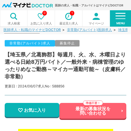
医師の求人・転職・アルバイトはマイナビDOCTOR
0
1
MENU
お気に入り求人
最近見た求人
マイページ
求人検索
医師求人・転職のマイナビDOCTOR
非常勤(アルバイト)医師求人
埼玉県
非常勤(アルバイト)求人
募集停止
【埼玉県／北葛飾郡】毎週月、火、水、木曜日より
選べる日給8万円バイト／一般外来・病棟管理のゆ
ったりめなご勤務～マイカー通勤可能～（皮膚科／
非常勤）
更新日 : 2024/06/07
求人No : 588856
最新の募集状況を
お気に入り
問い合わせる