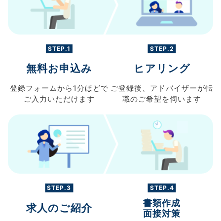
STEP.1
STEP.2
無料お申込み
ヒアリング
登録フォームから
1分ほどで
ご登録後、
アドバイザーが転
ご入力
いただけます
職の
ご希望を伺います
STEP.3
STEP.4
書類作成
求人のご紹介
面接対策