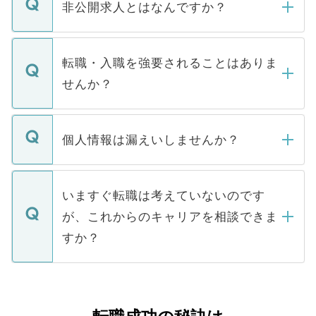
登録内容を確認し、その後メールもしくは
非公開求人とはなんですか？
お電話にて次のステップのご案内をいたし
ます。通常、5営業日以内にはご連絡をせて
マイナビDOCTORで取り扱っている求人の
いただきますので、しばらくお待ちくださ
うち約3割は、Webサイトからご覧いただ
転職・入職を強要されることはありま
い。
けない「非公開求人」です。非公開求人は
せんか？
下記の理由によって、一般には公開してい
ません。
転職・入職を強要することは一切ありませ
ん。また、仮に応募先から内定をいただい
個人情報は漏えいしませんか？
■応募殺到を避けるため 人気のある医療機
たとしても、ご本人が納得しない限り、内
関を公にしてしまうと、応募が殺到する場
定を承諾する必要はありません。内定先へ
個人情報が漏えいすることはありませんの
合があります。 選考を効率よく行うため
の辞退の連絡はキャリアパートナーが行い
で、ご安心ください。当サイトからの登録
いますぐ転職は考えていないのです
に、医療機関が求める条件に合った人材の
ますので、ご安心ください。
などで収集したご登録者様の個人情報は、
が、これからのキャリアを相談できま
みを人材紹介会社に依頼するケースが増え
ご本人のキャリアアップおよび転職活動の
ています。
すか？
支援を目的に使用いたします。お預かりし
ているすべての個人データはご本人の許可
お気軽にご相談ください。先生専任のキャ
なく、医療機関側に開示したり、第三者に
リアパートナーが将来のご希望などをおう
提供することは一切ありません。また弊社
かがいして、現在の医療機関の状況や紹介
は、個人情報の取り扱いについての厳密な