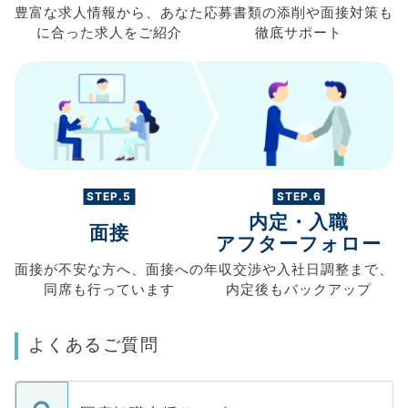
豊富な求人情報から、
あなた
応募書類の
添削や面接対策も
に合った求人を
ご紹介
徹底サポート
STEP.5
STEP.6
内定・入職
面接
アフターフォロー
面接が不安な方へ、
面接への
年収交渉や
入社日調整まで、
同席も
行っています
内定後もバックアップ
よくあるご質問