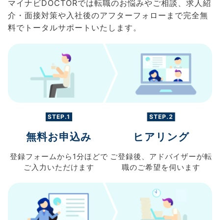
マイナビDOCTORでは転職のお悩みやご相談、求人紹
介・面接対策や入社後のアフターフォローまで完全無
料でトータルサポートいたします。
STEP.1
STEP.2
無料お申込み
ヒアリング
登録フォームから
1分ほどで
ご登録後、
アドバイザーが転
ご入力
いただけます
職の
ご希望を伺います