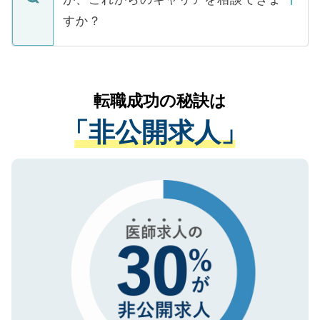
みを人材紹介会社に依頼するケースが増え
ご本人のキャリアアップおよび転職活動の
ています。
すか？
支援を目的に使用いたします。お預かりし
ているすべての個人データはご本人の許可
お気軽にご相談ください。先生専任のキャ
なく、医療機関側に開示したり、第三者に
リアパートナーが将来のご希望などをおう
提供することは一切ありません。また弊社
かがいして、現在の医療機関の状況や紹介
転職成功の秘訣は
は、個人情報の取り扱いについての厳密な
経験をまじえながら、適切なアドバイスを
管理基準を満たした事業者のみに付与され
「非公開求人」
させていただきます。すぐにご転職をされ
る、プライバシーマークを取得済みです。
ない方には、長期的なサポートが可能です
ご登録いただいた個人情報は、SSL（デー
ので、まずはご登録ください。
タ暗号化）によって保護されていますの
で、機密保持に関してもご安心ください。