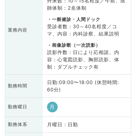
外来数：10～15名程度／午前、医
師体制：2名体制
一般健診・人間ドック
受診者数：30～40名程度／コ
業務内容
マ、内容：内科診察、結果説明
画像診断（一次読影）
読影件数：日により応相談、内
容：心電図読影、胸部読影、体
制：ダブルチェック有
日勤:09:00〜18:00 (休憩時間:
勤務時間
60分)
月
勤務曜日
月曜日 : 日勤
勤務体系