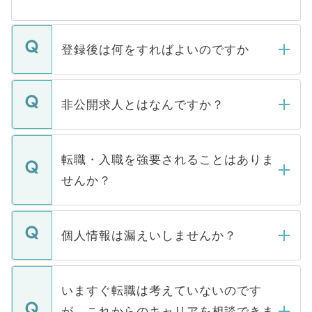
登録後は何をすればよいのですか
ご登録いただきましたら、弊社担当者がご
登録内容を確認し、その後メールもしくは
非公開求人とはなんですか？
お電話にて次のステップのご案内をいたし
ます。通常、5営業日以内にはご連絡をせて
マイナビDOCTORで取り扱っている求人の
いただきますので、しばらくお待ちくださ
うち約3割は、Webサイトからご覧いただ
転職・入職を強要されることはありま
い。
けない「非公開求人」です。非公開求人は
せんか？
下記の理由によって、一般には公開してい
ません。
転職・入職を強要することは一切ありませ
ん。また、仮に応募先から内定をいただい
個人情報は漏えいしませんか？
■応募殺到を避けるため 人気のある医療機
たとしても、ご本人が納得しない限り、内
関を公にしてしまうと、応募が殺到する場
定を承諾する必要はありません。内定先へ
個人情報が漏えいすることはありませんの
合があります。 選考を効率よく行うため
の辞退の連絡はキャリアパートナーが行い
で、ご安心ください。当サイトからの登録
いますぐ転職は考えていないのです
に、医療機関が求める条件に合った人材の
ますので、ご安心ください。
などで収集したご登録者様の個人情報は、
が、これからのキャリアを相談できま