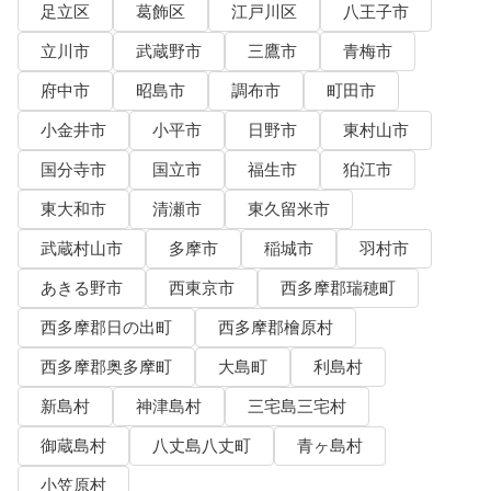
足立区
葛飾区
江戸川区
八王子市
立川市
武蔵野市
三鷹市
青梅市
府中市
昭島市
調布市
町田市
小金井市
小平市
日野市
東村山市
国分寺市
国立市
福生市
狛江市
東大和市
清瀬市
東久留米市
武蔵村山市
多摩市
稲城市
羽村市
あきる野市
西東京市
西多摩郡瑞穂町
西多摩郡日の出町
西多摩郡檜原村
西多摩郡奥多摩町
大島町
利島村
新島村
神津島村
三宅島三宅村
御蔵島村
八丈島八丈町
青ヶ島村
小笠原村