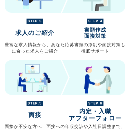
STEP.3
STEP.4
書類作成
求人のご紹介
面接対策
豊富な求人情報から、
あなた
応募書類の
添削や面接対策も
に合った求人を
ご紹介
徹底サポート
STEP.5
STEP.6
内定・入職
面接
アフターフォロー
面接が不安な方へ、
面接への
年収交渉や
入社日調整まで、