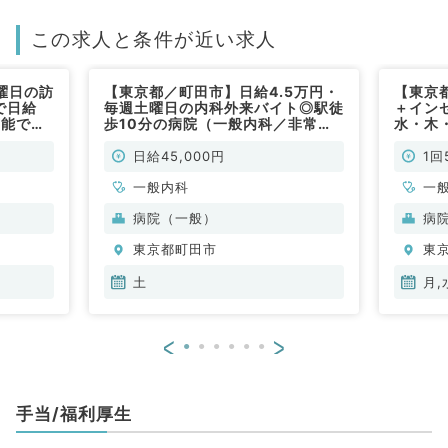
この求人と条件が近い求人
曜日の訪
【東京都／町田市】日給4.5万円・
【東京都
で日給
毎週土曜日の内科外来バイト◎駅徒
＋イン
可能で
歩10分の病院（一般内科／非常
水・木
勤）
可能な
常勤）
日給45,000円
1回
一般内科
一
病院（一般）
病
東京都町田市
東
土
月,
<
>
手当/福利厚生