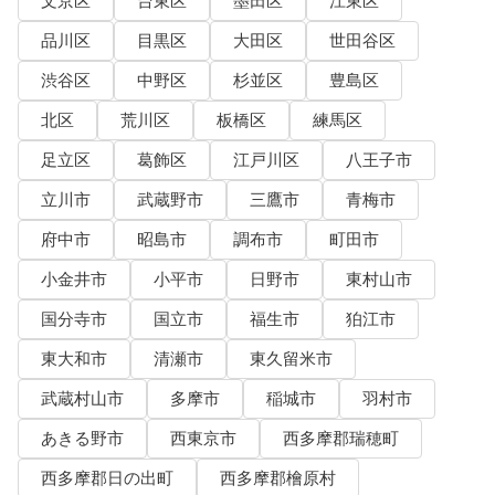
文京区
台東区
墨田区
江東区
品川区
目黒区
大田区
世田谷区
渋谷区
中野区
杉並区
豊島区
北区
荒川区
板橋区
練馬区
足立区
葛飾区
江戸川区
八王子市
立川市
武蔵野市
三鷹市
青梅市
府中市
昭島市
調布市
町田市
小金井市
小平市
日野市
東村山市
国分寺市
国立市
福生市
狛江市
東大和市
清瀬市
東久留米市
武蔵村山市
多摩市
稲城市
羽村市
あきる野市
西東京市
西多摩郡瑞穂町
西多摩郡日の出町
西多摩郡檜原村