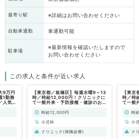
※詳細はお問い合わせください
最寄り駅
車通勤可能
自動車通勤
※最新情報を確認いたしますので
駐車場
お問い合わせください
この求人と条件が近い求人
大9万円
【東京都／板橋区】毎週水曜9～13
【東京
週1勤務
時／時給12,000円！クリニックに
時／時給
／人気エ
て一般外来・予防接種・健診のお仕
て一般
一般内
事です（小児科／非常勤）
事です
時給12,000円
時給
小児科
小
クリニック(保険診療)
ク