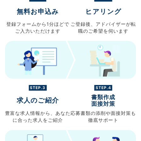
無料お申込み
ヒアリング
登録フォームから
1分ほどで
ご登録後、
アドバイザーが転
ご入力
いただけます
職の
ご希望を伺います
STEP.3
STEP.4
書類作成
求人のご紹介
面接対策
豊富な求人情報から、
あなた
応募書類の
添削や面接対策も
に合った求人を
ご紹介
徹底サポート