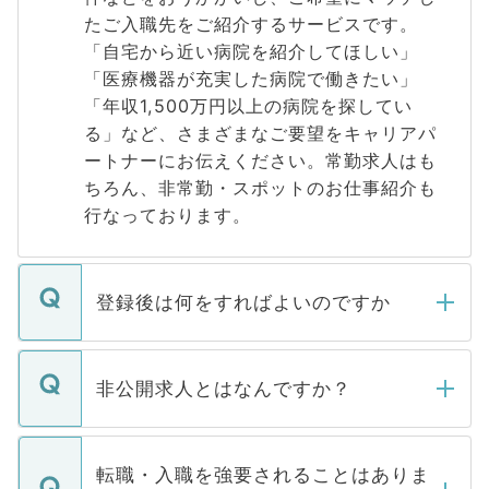
たご入職先をご紹介するサービスです。
「自宅から近い病院を紹介してほしい」
「医療機器が充実した病院で働きたい」
「年収1,500万円以上の病院を探してい
る」など、さまざまなご要望をキャリアパ
ートナーにお伝えください。常勤求人はも
ちろん、非常勤・スポットのお仕事紹介も
行なっております。
登録後は何をすればよいのですか
ご登録いただきましたら、弊社担当者がご
登録内容を確認し、その後メールもしくは
非公開求人とはなんですか？
お電話にて次のステップのご案内をいたし
ます。通常、5営業日以内にはご連絡をせて
マイナビDOCTORで取り扱っている求人の
いただきますので、しばらくお待ちくださ
うち約3割は、Webサイトからご覧いただ
転職・入職を強要されることはありま