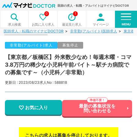
医師の求人・転職・アルバイトはマイナビDOCTOR
0
1
MENU
お気に入り求人
最近見た求人
マイページ
求人検索
医師求人・転職のマイナビDOCTOR
非常勤(アルバイト)医師求人
東京都
非常勤(アルバイト)求人
募集停止
【東京都／板橋区】外来数少なめ！毎週木曜・コマ
3.8万円の稀少な小児科午前バイト～駅チカ病院で
の募集です～（小児科／非常勤）
更新日 : 2023/08/23
求人No : 588818
最新の募集状況を
お気に入り
問い合わせる
こちらの求人は募集を停止しております。