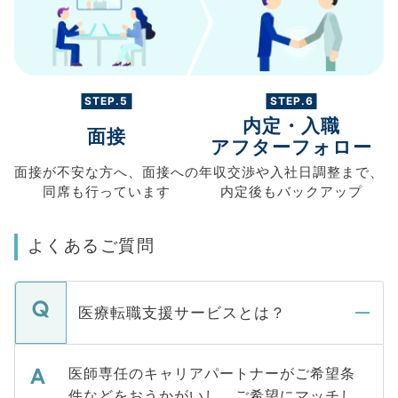
STEP.5
STEP.6
内定・入職
面接
アフターフォロー
面接が不安な方へ、
面接への
年収交渉や
入社日調整まで、
同席も
行っています
内定後もバックアップ
よくあるご質問
医療転職支援サービスとは？
医師専任のキャリアパートナーがご希望条
件などをおうかがいし、ご希望にマッチし