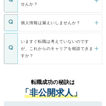
い。
けない「非公開求人」です。非公開求人は
せんか？
下記の理由によって、一般には公開してい
ません。
転職・入職を強要することは一切ありませ
ん。また、仮に応募先から内定をいただい
個人情報は漏えいしませんか？
■応募殺到を避けるため 人気のある医療機
たとしても、ご本人が納得しない限り、内
関を公にしてしまうと、応募が殺到する場
定を承諾する必要はありません。内定先へ
個人情報が漏えいすることはありませんの
合があります。 選考を効率よく行うため
の辞退の連絡はキャリアパートナーが行い
で、ご安心ください。当サイトからの登録
いますぐ転職は考えていないのです
に、医療機関が求める条件に合った人材の
ますので、ご安心ください。
などで収集したご登録者様の個人情報は、
が、これからのキャリアを相談できま
みを人材紹介会社に依頼するケースが増え
ご本人のキャリアアップおよび転職活動の
ています。
すか？
支援を目的に使用いたします。お預かりし
ているすべての個人データはご本人の許可
お気軽にご相談ください。先生専任のキャ
なく、医療機関側に開示したり、第三者に
リアパートナーが将来のご希望などをおう
提供することは一切ありません。また弊社
かがいして、現在の医療機関の状況や紹介
転職成功の秘訣は
は、個人情報の取り扱いについての厳密な
経験をまじえながら、適切なアドバイスを
管理基準を満たした事業者のみに付与され
「非公開求人」
させていただきます。すぐにご転職をされ
る、プライバシーマークを取得済みです。
ない方には、長期的なサポートが可能です
ご登録いただいた個人情報は、SSL（デー
ので、まずはご登録ください。
タ暗号化）によって保護されていますの