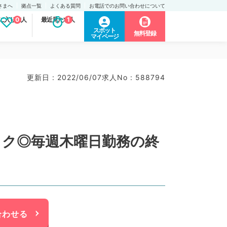
さまへ
拠点一覧
よくある質問
お電話でのお問い合わせについて
に入り求人
0
最近見た求人
1
スポット
無料登録
マイページ
更新日 : 2022/06/07
求人No : 588794
ニック◎毎週木曜日勤務の終
合わせる