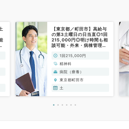
土
【東京都／町田市】高給与
・
の第3土曜日の日当直◎1回
能
215,000円◎明け時間も相
事
談可能・外来・病棟管理当
）
直（精神科／非常勤）
1回215,000円
精神科
病院（療養）
東京都町田市
土