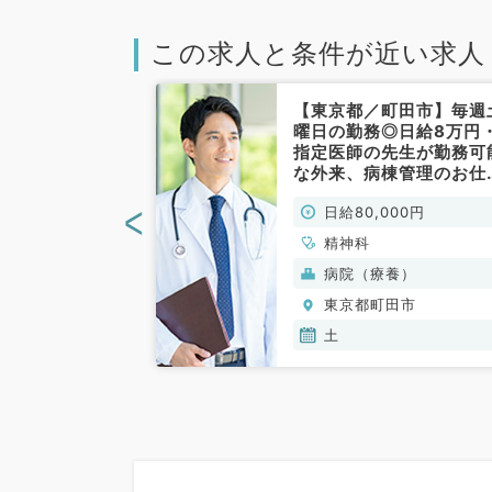
この求人と条件が近い求人
町田市】半コ
【東京都／町田市】毎週
談可能！勤務曜
曜日の勤務◎日給8万円
認知症の方を診
指定医師の先生が勤務可
診療求人です！
な外来、病棟管理のお仕
です！（精神科
です！（精神科／非常勤
<
力を考慮のうえ、
日給80,000円
り決定
精神科
病院（療養）
田市
東京都町田市
木,金
土