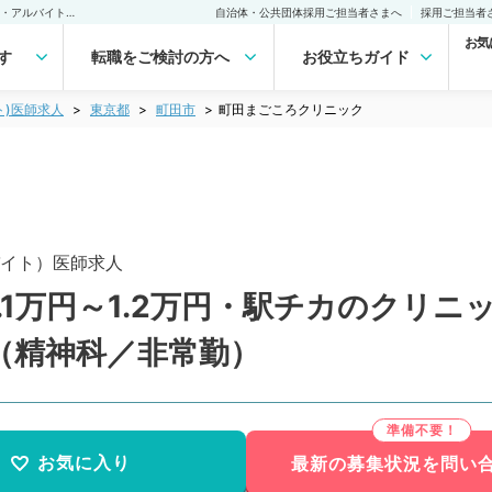
町田まごころクリニック(非常勤(アルバイト))の求人｜医師の求人・転職・アルバイトは【マイナビDOCTOR】
自治体・公共団体採用ご担当者さまへ
採用ご担当者
お気
す
転職をご検討の方へ
お役立ちガイド
ト)医師求人
東京都
町田市
町田まごころクリニック
イト）医師求人
.1万円～1.2万円・駅チカのクリ
（精神科／非常勤）
お気に入り
最新の募集状況を問い