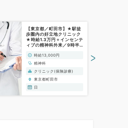
【東京都／町田市】★駅徒
歩圏内の好立地クリニック
★時給1.3万円＋インセンテ
ィブの精神科外来／9時半
～17時・時短勤務可／第
>
時給13,000円
1・3・5週日曜日（第5日
曜は休診可）より募集◎指
精神科
定医不問（精神科／非常
クリニック(保険診療)
勤）
東京都町田市
日