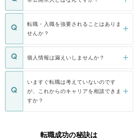
お電話にて次のステップのご案内をいたし
ます。通常、5営業日以内にはご連絡をせて
マイナビDOCTORで取り扱っている求人の
いただきますので、しばらくお待ちくださ
うち約3割は、Webサイトからご覧いただ
転職・入職を強要されることはありま
い。
けない「非公開求人」です。非公開求人は
せんか？
下記の理由によって、一般には公開してい
ません。
転職・入職を強要することは一切ありませ
ん。また、仮に応募先から内定をいただい
個人情報は漏えいしませんか？
■応募殺到を避けるため 人気のある医療機
たとしても、ご本人が納得しない限り、内
関を公にしてしまうと、応募が殺到する場
定を承諾する必要はありません。内定先へ
個人情報が漏えいすることはありませんの
合があります。 選考を効率よく行うため
の辞退の連絡はキャリアパートナーが行い
で、ご安心ください。当サイトからの登録
いますぐ転職は考えていないのです
に、医療機関が求める条件に合った人材の
ますので、ご安心ください。
などで収集したご登録者様の個人情報は、
が、これからのキャリアを相談できま
みを人材紹介会社に依頼するケースが増え
ご本人のキャリアアップおよび転職活動の
ています。
すか？
支援を目的に使用いたします。お預かりし
ているすべての個人データはご本人の許可
お気軽にご相談ください。先生専任のキャ
なく、医療機関側に開示したり、第三者に
リアパートナーが将来のご希望などをおう
提供することは一切ありません。また弊社
かがいして、現在の医療機関の状況や紹介
転職成功の秘訣は
は、個人情報の取り扱いについての厳密な