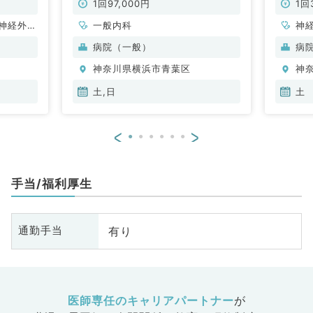
（一般内科／非常勤）
勤）
1回97,000円
1回
神経外
一般内科
神
管外科、
科
病院（一般）
病
呼吸器内
分
神奈川県横浜市青葉区
神
・代謝内
内
、血液内
土,日
土
科、消化
<
>
手当/福利厚生
有り
通勤手当
医師専任のキャリアパートナー
が