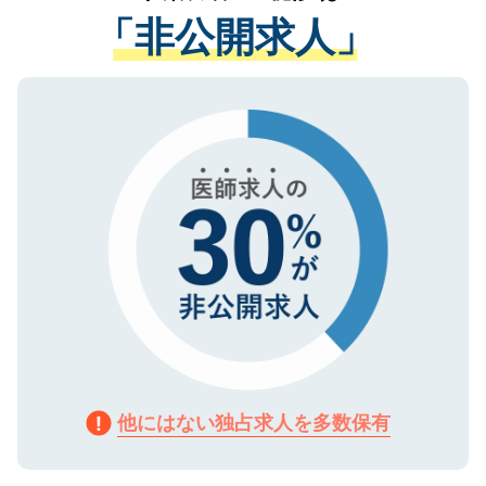
経験をまじえながら、適切なアドバイスを
管理基準を満たした事業者のみに付与され
「非公開求人」
させていただきます。すぐにご転職をされ
る、プライバシーマークを取得済みです。
ない方には、長期的なサポートが可能です
ご登録いただいた個人情報は、SSL（デー
ので、まずはご登録ください。
タ暗号化）によって保護されていますの
で、機密保持に関してもご安心ください。
他にはない独占求人を多数保有