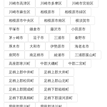
川崎市高津区
川崎市多摩区
川崎市宮前区
川崎市麻生区
相模原市
相模原市緑区
相模原市中央区
相模原市南区
横須賀市
平塚市
鎌倉市
藤沢市
小田原市
茅ヶ崎市
逗子市
三浦市
秦野市
厚木市
大和市
伊勢原市
海老名市
座間市
南足柄市
綾瀬市
三浦郡葉山町
高座郡寒川町
中郡大磯町
中郡二宮町
足柄上郡中井町
足柄上郡大井町
足柄上郡松田町
足柄上郡山北町
足柄上郡開成町
足柄下郡箱根町
足柄下郡真鶴町
足柄下郡湯河原町
愛甲郡愛川町
愛甲郡清川村