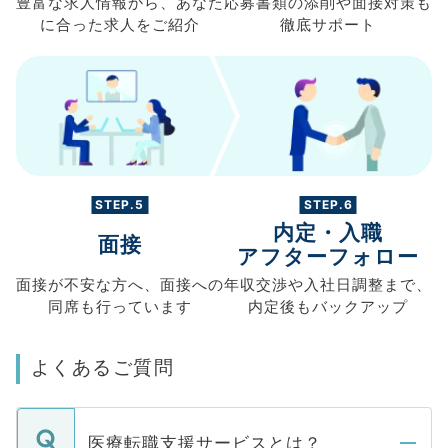
豊富な求人情報から、
あなた
応募書類の
添削や面接対策も
に合った求人を
ご紹介
徹底サポート
STEP.5
STEP.6
内定・入職
面接
アフターフォロー
面接が不安な方へ、
面接への
年収交渉や
入社日調整まで、
同席も
行っています
内定後もバックアップ
よくあるご質問
医療転職支援サービスとは？