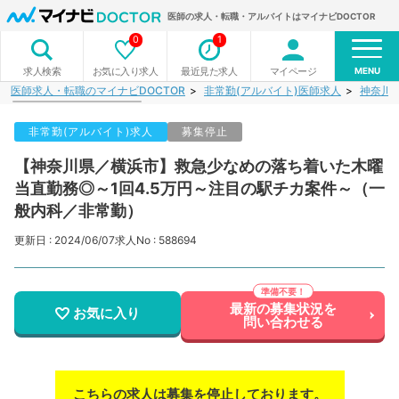
医師の求人・転職・アルバイトはマイナビDOCTOR
0
1
MENU
お気に入り求人
最近見た求人
マイページ
求人検索
医師求人・転職のマイナビDOCTOR
非常勤(アルバイト)医師求人
神奈川
非常勤(アルバイト)求人
募集停止
【神奈川県／横浜市】救急少なめの落ち着いた木曜
当直勤務◎～1回4.5万円～注目の駅チカ案件～（一
般内科／非常勤）
更新日 : 2024/06/07
求人No : 588694
最新の募集状況を
お気に入り
問い合わせる
こちらの求人は募集を停止しております。