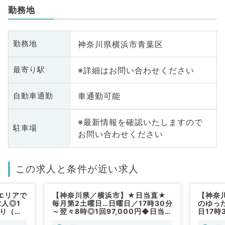
勤務地
神奈川県横浜市青葉区
勤務地
※詳細はお問い合わせください
最寄り駅
車通勤可能
自動車通勤
※最新情報を確認いたしますので
駐車場
お問い合わせください
この求人と条件が近い求人
エリアで
【神奈川県／横浜市】★日当直★
【神奈
人◎1
毎月第2土曜日…日曜日／17時30分
のゆっ
あり（内
～翌々8時◎1回97,000円◆日当直
日17時
の救急対応・病棟管理お願いします
31,0