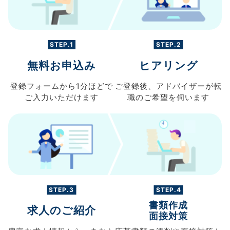
STEP.1
STEP.2
無料お申込み
ヒアリング
登録フォームから
1分ほどで
ご登録後、
アドバイザーが転
ご入力
いただけます
職の
ご希望を伺います
STEP.3
STEP.4
書類作成
求人のご紹介
面接対策