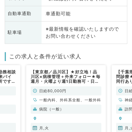
車通勤可能
自動車通勤
※最新情報を確認いたしますので
駐車場
お問い合わせください
この求人と条件が近い求人
勤務相談
【東京都／品川区】★好立地！品
【千葉
来バイ
川区×病棟管理＋外来フォロー★毎
問診療
所です
週月・火曜より週1日勤務可・日給
同行あ
8万で終日勤務！療養が見れれば科
問！◎
目不問（内科系・外科系／非常勤）
／非常
日給80,000円
日給
一般内科、外科系全般、一般外科
神
科
病院（一般）
訪
分
内
月,火
月,