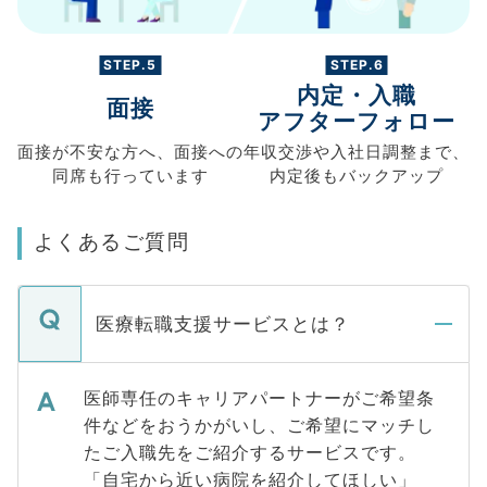
STEP.5
STEP.6
内定・入職
面接
アフターフォロー
面接が不安な方へ、
面接への
年収交渉や
入社日調整まで、
同席も
行っています
内定後もバックアップ
よくあるご質問
医療転職支援サービスとは？
医師専任のキャリアパートナーがご希望条
件などをおうかがいし、ご希望にマッチし
たご入職先をご紹介するサービスです。
「自宅から近い病院を紹介してほしい」