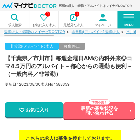
医師の求人・転職・アルバイトはマイナビDOCTOR
0
1
MENU
お気に入り求人
最近見た求人
マイページ
求人検索
医師求人・転職のマイナビDOCTOR
非常勤(アルバイト)医師求人
市川市
非常勤(アルバイト)求人
募集停止
【千葉県／市川市】毎週金曜日AMの内科外来◎コ
マ4.5万円のアルバイト～都心からの通勤も便利～
（一般内科／非常勤）
更新日 : 2023/08/30
求人No : 588359
最新の募集状況を
お気に入り
問い合わせる
こちらの求人は募集を停止しております。