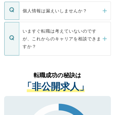
ません。
転職・入職を強要することは一切ありませ
ん。また、仮に応募先から内定をいただい
個人情報は漏えいしませんか？
■応募殺到を避けるため 人気のある医療機
たとしても、ご本人が納得しない限り、内
関を公にしてしまうと、応募が殺到する場
定を承諾する必要はありません。内定先へ
個人情報が漏えいすることはありませんの
合があります。 選考を効率よく行うため
の辞退の連絡はキャリアパートナーが行い
で、ご安心ください。当サイトからの登録
いますぐ転職は考えていないのです
に、医療機関が求める条件に合った人材の
ますので、ご安心ください。
などで収集したご登録者様の個人情報は、
が、これからのキャリアを相談できま
みを人材紹介会社に依頼するケースが増え
ご本人のキャリアアップおよび転職活動の
ています。
すか？
支援を目的に使用いたします。お預かりし
ているすべての個人データはご本人の許可
お気軽にご相談ください。先生専任のキャ
なく、医療機関側に開示したり、第三者に
リアパートナーが将来のご希望などをおう
提供することは一切ありません。また弊社
かがいして、現在の医療機関の状況や紹介
転職成功の秘訣は
は、個人情報の取り扱いについての厳密な
経験をまじえながら、適切なアドバイスを
管理基準を満たした事業者のみに付与され
「非公開求人」
させていただきます。すぐにご転職をされ
る、プライバシーマークを取得済みです。
ない方には、長期的なサポートが可能です
ご登録いただいた個人情報は、SSL（デー
ので、まずはご登録ください。
タ暗号化）によって保護されていますの
で、機密保持に関してもご安心ください。