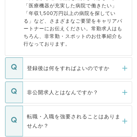
「医療機器が充実した病院で働きたい」
「年収1,500万円以上の病院を探してい
る」など、さまざまなご要望をキャリアパ
ートナーにお伝えください。常勤求人はも
ちろん、非常勤・スポットのお仕事紹介も
行なっております。
登録後は何をすればよいのですか
ご登録いただきましたら、弊社担当者がご
登録内容を確認し、その後メールもしくは
非公開求人とはなんですか？
お電話にて次のステップのご案内をいたし
ます。通常、5営業日以内にはご連絡をせて
マイナビDOCTORで取り扱っている求人の
いただきますので、しばらくお待ちくださ
うち約3割は、Webサイトからご覧いただ
転職・入職を強要されることはありま
い。
けない「非公開求人」です。非公開求人は
せんか？
下記の理由によって、一般には公開してい