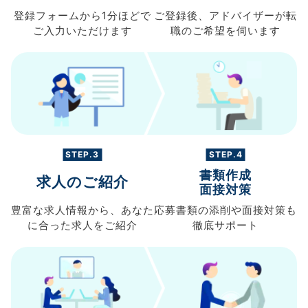
登録フォームから
1分ほどで
ご登録後、
アドバイザーが転
ご入力
いただけます
職の
ご希望を伺います
STEP.3
STEP.4
書類作成
求人のご紹介
面接対策
豊富な求人情報から、
あなた
応募書類の
添削や面接対策も
に合った求人を
ご紹介
徹底サポート