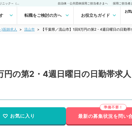
【千葉県／流山市】1回9万円の第2・4週日曜日の日勤帯求人～駅チカクリニック～（精神科／非常勤）非常勤(アルバイト)の求人｜医師の求人・転職・アルバイトは【マイナビDOCTOR】
自治体・公共団体採用ご担当者さまへ
採用ご担当者
お気
す
転職をご検討の方へ
お役立ちガイド
ト)医師求人
流山市
【千葉県／流山市】1回9万円の第2・4週日曜日の日勤
万円の第2・4週日曜日の日勤帯求
お気に入り
最新の募集状況を問い