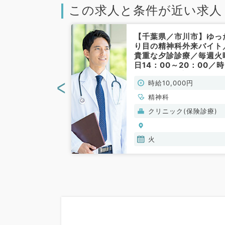
この求人と条件が近い求人
松戸市】コマ5
【千葉県／市川市】ゆっ
での訪問診療バ
り目の精神科外来バイト
曜日PMのみ
貴重な夕診診療／毎週火
（精神科／非常
日14：00～20：00／
10,000円／専門医不問
<
00円
時給10,000円
クリニックでのお仕事で
す。（精神科・非常勤）
精神科
般）
クリニック(保険診療)
火