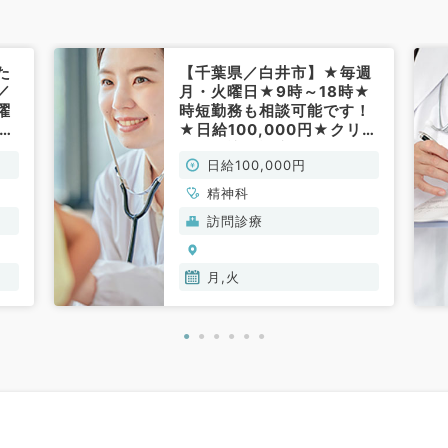
た
【千葉県／白井市】★毎週
／
月・火曜日★9時～18時★
曜
時短勤務も相談可能です！
時給
★日給100,000円★クリニ
の
ックの訪問診療のお仕事で
日給100,000円
す！(精神科／非常勤)
精神科
訪問診療
月,火