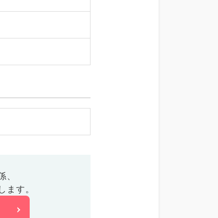
係、
します。