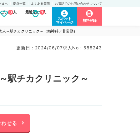
さまへ
拠点一覧
よくある質問
お電話でのお問い合わせについて
に入り求人
0
最近見た求人
1
スポット
無料登録
マイページ
帯求人～駅チカクリニック～（精神科／非常勤）
更新日 : 2024/06/07
求人No : 588243
人～駅チカクリニック～
合わせる