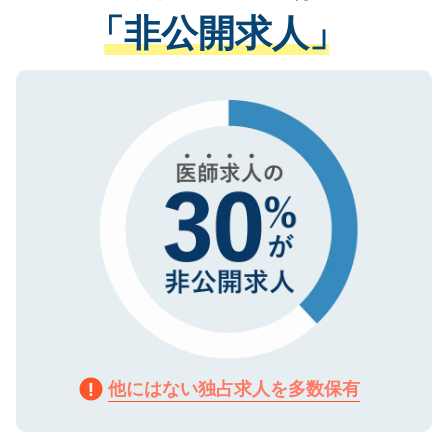
経験をまじえながら、適切なアドバイスを
管理基準を満たした事業者のみに付与され
「非公開求人」
させていただきます。すぐにご転職をされ
る、プライバシーマークを取得済みです。
ない方には、長期的なサポートが可能です
ご登録いただいた個人情報は、SSL（デー
ので、まずはご登録ください。
タ暗号化）によって保護されていますの
で、機密保持に関してもご安心ください。
他にはない独占求人を多数保有