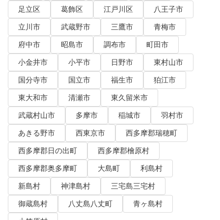
足立区
葛飾区
江戸川区
八王子市
立川市
武蔵野市
三鷹市
青梅市
府中市
昭島市
調布市
町田市
小金井市
小平市
日野市
東村山市
国分寺市
国立市
福生市
狛江市
東大和市
清瀬市
東久留米市
武蔵村山市
多摩市
稲城市
羽村市
あきる野市
西東京市
西多摩郡瑞穂町
西多摩郡日の出町
西多摩郡檜原村
西多摩郡奥多摩町
大島町
利島村
新島村
神津島村
三宅島三宅村
御蔵島村
八丈島八丈町
青ヶ島村