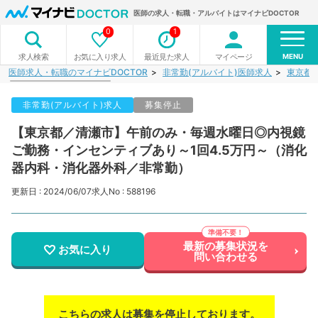
医師の求人・転職・アルバイトはマイナビDOCTOR
0
1
MENU
お気に入り求人
最近見た求人
マイページ
求人検索
医師求人・転職のマイナビDOCTOR
非常勤(アルバイト)医師求人
東京都
非常勤(アルバイト)求人
募集停止
【東京都／清瀬市】午前のみ・毎週水曜日◎内視鏡
ご勤務・インセンティブあり～1回4.5万円～（消化
器内科・消化器外科／非常勤）
更新日 : 2024/06/07
求人No : 588196
最新の募集状況を
お気に入り
問い合わせる
こちらの求人は募集を停止しております。