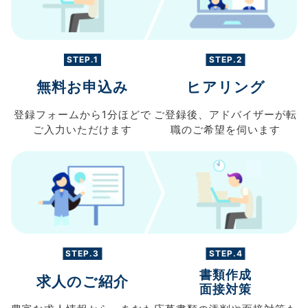
STEP.1
STEP.2
無料お申込み
ヒアリング
登録フォームから
1分ほどで
ご登録後、
アドバイザーが転
ご入力
いただけます
職の
ご希望を伺います
STEP.3
STEP.4
書類作成
求人のご紹介
面接対策