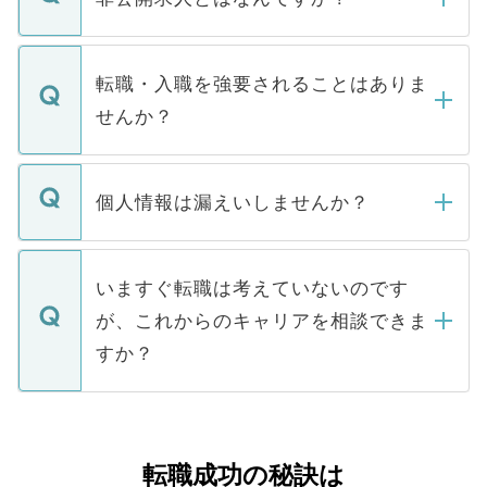
お電話にて次のステップのご案内をいたし
ます。通常、5営業日以内にはご連絡をせて
マイナビDOCTORで取り扱っている求人の
いただきますので、しばらくお待ちくださ
うち約3割は、Webサイトからご覧いただ
転職・入職を強要されることはありま
い。
けない「非公開求人」です。非公開求人は
せんか？
下記の理由によって、一般には公開してい
ません。
転職・入職を強要することは一切ありませ
ん。また、仮に応募先から内定をいただい
個人情報は漏えいしませんか？
■応募殺到を避けるため 人気のある医療機
たとしても、ご本人が納得しない限り、内
関を公にしてしまうと、応募が殺到する場
定を承諾する必要はありません。内定先へ
個人情報が漏えいすることはありませんの
合があります。 選考を効率よく行うため
の辞退の連絡はキャリアパートナーが行い
で、ご安心ください。当サイトからの登録
いますぐ転職は考えていないのです
に、医療機関が求める条件に合った人材の
ますので、ご安心ください。
などで収集したご登録者様の個人情報は、
が、これからのキャリアを相談できま
みを人材紹介会社に依頼するケースが増え
ご本人のキャリアアップおよび転職活動の
ています。
すか？
支援を目的に使用いたします。お預かりし
ているすべての個人データはご本人の許可
お気軽にご相談ください。先生専任のキャ
なく、医療機関側に開示したり、第三者に
リアパートナーが将来のご希望などをおう
提供することは一切ありません。また弊社
かがいして、現在の医療機関の状況や紹介
転職成功の秘訣は
は、個人情報の取り扱いについての厳密な