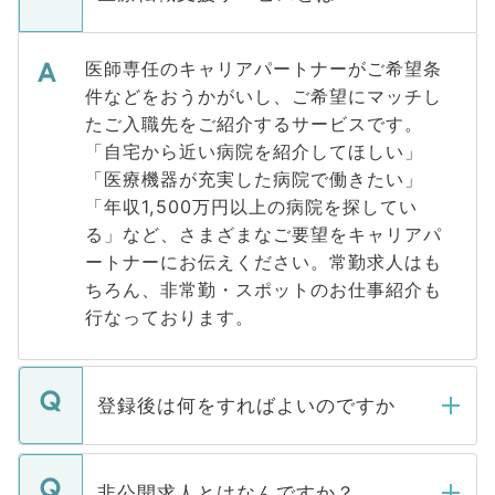
医師専任のキャリアパートナーがご希望条
件などをおうかがいし、ご希望にマッチし
たご入職先をご紹介するサービスです。
「自宅から近い病院を紹介してほしい」
「医療機器が充実した病院で働きたい」
「年収1,500万円以上の病院を探してい
る」など、さまざまなご要望をキャリアパ
ートナーにお伝えください。常勤求人はも
ちろん、非常勤・スポットのお仕事紹介も
行なっております。
登録後は何をすればよいのですか
ご登録いただきましたら、弊社担当者がご
登録内容を確認し、その後メールもしくは
非公開求人とはなんですか？