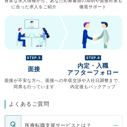
豊富な求人情報から、
あなた
応募書類の
添削や面接対策も
に合った求人を
ご紹介
徹底サポート
STEP.5
STEP.6
内定・入職
面接
アフターフォロー
面接が不安な方へ、
面接への
年収交渉や
入社日調整まで、
同席も
行っています
内定後もバックアップ
よくあるご質問
医療転職支援サービスとは？