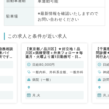
車通勤可能
自動車通勤
※最新情報を確認いたしますので
駐車場
お問い合わせください
この求人と条件が近い求人
勤務相談
【東京都／品川区】★好立地！品
【千葉
来バイ
川区×病棟管理＋外来フォロー★毎
問診療
所です
週月・火曜より週1日勤務可・日給
同行あ
8万で終日勤務！療養が見れれば科
問！◎
目不問（内科系・外科系／非常勤）
／非常
日給80,000円
日給
一般内科、外科系全般、一般外科
神
科
病院（一般）
訪
分
内
月,火
月,