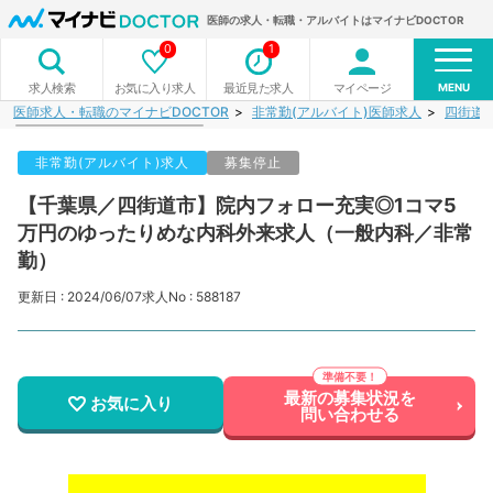
医師の求人・転職・アルバイトはマイナビDOCTOR
0
1
MENU
お気に入り求人
最近見た求人
マイページ
求人検索
医師求人・転職のマイナビDOCTOR
非常勤(アルバイト)医師求人
四街道
非常勤(アルバイト)求人
募集停止
【千葉県／四街道市】院内フォロー充実◎1コマ5
万円のゆったりめな内科外来求人（一般内科／非常
勤）
更新日 : 2024/06/07
求人No : 588187
最新の募集状況を
お気に入り
問い合わせる