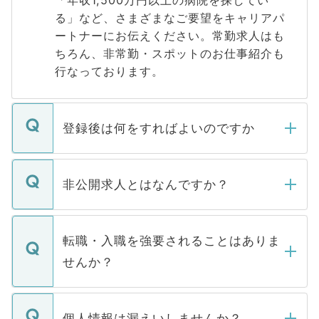
「年収1,500万円以上の病院を探してい
る」など、さまざまなご要望をキャリアパ
ートナーにお伝えください。常勤求人はも
ちろん、非常勤・スポットのお仕事紹介も
行なっております。
登録後は何をすればよいのですか
ご登録いただきましたら、弊社担当者がご
登録内容を確認し、その後メールもしくは
非公開求人とはなんですか？
お電話にて次のステップのご案内をいたし
ます。通常、5営業日以内にはご連絡をせて
マイナビDOCTORで取り扱っている求人の
いただきますので、しばらくお待ちくださ
うち約3割は、Webサイトからご覧いただ
転職・入職を強要されることはありま
い。
けない「非公開求人」です。非公開求人は
せんか？
下記の理由によって、一般には公開してい
ません。
転職・入職を強要することは一切ありませ
ん。また、仮に応募先から内定をいただい
個人情報は漏えいしませんか？