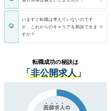
■応募殺到を避けるため 人気のある医療機
たとしても、ご本人が納得しない限り、内
関を公にしてしまうと、応募が殺到する場
定を承諾する必要はありません。内定先へ
個人情報が漏えいすることはありませんの
合があります。 選考を効率よく行うため
の辞退の連絡はキャリアパートナーが行い
で、ご安心ください。当サイトからの登録
いますぐ転職は考えていないのです
に、医療機関が求める条件に合った人材の
ますので、ご安心ください。
などで収集したご登録者様の個人情報は、
が、これからのキャリアを相談できま
みを人材紹介会社に依頼するケースが増え
ご本人のキャリアアップおよび転職活動の
ています。
すか？
支援を目的に使用いたします。お預かりし
ているすべての個人データはご本人の許可
お気軽にご相談ください。先生専任のキャ
なく、医療機関側に開示したり、第三者に
リアパートナーが将来のご希望などをおう
提供することは一切ありません。また弊社
かがいして、現在の医療機関の状況や紹介
転職成功の秘訣は
は、個人情報の取り扱いについての厳密な
経験をまじえながら、適切なアドバイスを
管理基準を満たした事業者のみに付与され
「非公開求人」
させていただきます。すぐにご転職をされ
る、プライバシーマークを取得済みです。
ない方には、長期的なサポートが可能です
ご登録いただいた個人情報は、SSL（デー
ので、まずはご登録ください。
タ暗号化）によって保護されていますの
で、機密保持に関してもご安心ください。