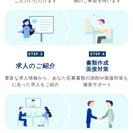
ご入力
いただけます
職の
ご希望を伺います
STEP.3
STEP.4
書類作成
求人のご紹介
面接対策
豊富な求人情報から、
あなた
応募書類の
添削や面接対策も
に合った求人を
ご紹介
徹底サポート