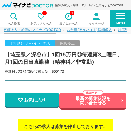
医師の求人・転職・アルバイトはマイナビDOCTOR
0
1
MENU
お気に入り求人
最近見た求人
マイページ
求人検索
医師求人・転職のマイナビDOCTOR
非常勤(アルバイト)医師求人
埼玉県
非常勤(アルバイト)求人
募集停止
【埼玉県／深谷市】1回15万円◎毎週第3土曜日、
月1回の日当直勤務（精神科／非常勤）
更新日 : 2024/06/07
求人No : 588178
最新の募集状況を
お気に入り
問い合わせる
こちらの求人は募集を停止しております。