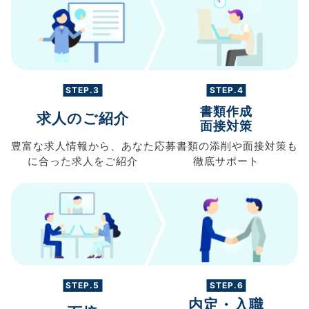
STEP.3
STEP.4
書類作成
求人のご紹介
面接対策
豊富な求人情報から、
あなた
応募書類の
添削や面接対策も
に合った求人を
ご紹介
徹底サポート
STEP.5
STEP.6
内定・入職