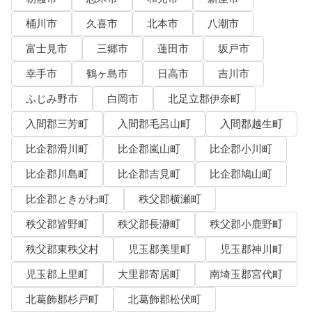
桶川市
久喜市
北本市
八潮市
富士見市
三郷市
蓮田市
坂戸市
幸手市
鶴ヶ島市
日高市
吉川市
ふじみ野市
白岡市
北足立郡伊奈町
入間郡三芳町
入間郡毛呂山町
入間郡越生町
比企郡滑川町
比企郡嵐山町
比企郡小川町
比企郡川島町
比企郡吉見町
比企郡鳩山町
比企郡ときがわ町
秩父郡横瀬町
秩父郡皆野町
秩父郡長瀞町
秩父郡小鹿野町
秩父郡東秩父村
児玉郡美里町
児玉郡神川町
児玉郡上里町
大里郡寄居町
南埼玉郡宮代町
北葛飾郡杉戸町
北葛飾郡松伏町