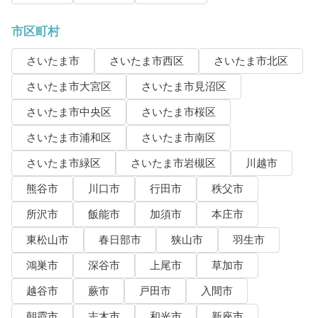
市区町村
さいたま市
さいたま市西区
さいたま市北区
さいたま市大宮区
さいたま市見沼区
さいたま市中央区
さいたま市桜区
さいたま市浦和区
さいたま市南区
さいたま市緑区
さいたま市岩槻区
川越市
熊谷市
川口市
行田市
秩父市
所沢市
飯能市
加須市
本庄市
東松山市
春日部市
狭山市
羽生市
鴻巣市
深谷市
上尾市
草加市
越谷市
蕨市
戸田市
入間市
朝霞市
志木市
和光市
新座市