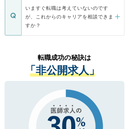
合があります。 選考を効率よく行うため
の辞退の連絡はキャリアパートナーが行い
で、ご安心ください。当サイトからの登録
いますぐ転職は考えていないのです
に、医療機関が求める条件に合った人材の
ますので、ご安心ください。
などで収集したご登録者様の個人情報は、
が、これからのキャリアを相談できま
みを人材紹介会社に依頼するケースが増え
ご本人のキャリアアップおよび転職活動の
ています。
すか？
支援を目的に使用いたします。お預かりし
ているすべての個人データはご本人の許可
お気軽にご相談ください。先生専任のキャ
なく、医療機関側に開示したり、第三者に
リアパートナーが将来のご希望などをおう
提供することは一切ありません。また弊社
かがいして、現在の医療機関の状況や紹介
転職成功の秘訣は
は、個人情報の取り扱いについての厳密な
経験をまじえながら、適切なアドバイスを
管理基準を満たした事業者のみに付与され
「非公開求人」
させていただきます。すぐにご転職をされ
る、プライバシーマークを取得済みです。
ない方には、長期的なサポートが可能です
ご登録いただいた個人情報は、SSL（デー
ので、まずはご登録ください。
タ暗号化）によって保護されていますの
で、機密保持に関してもご安心ください。