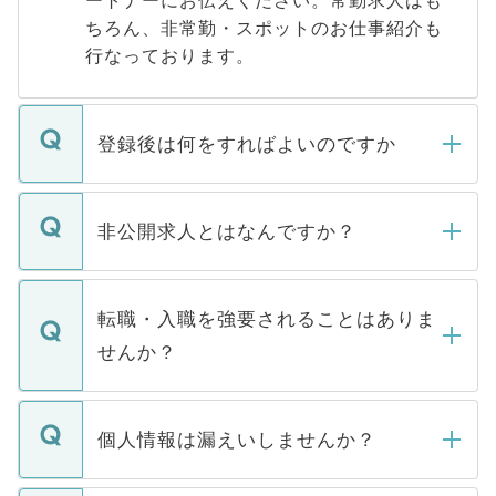
ちろん、非常勤・スポットのお仕事紹介も
行なっております。
登録後は何をすればよいのですか
ご登録いただきましたら、弊社担当者がご
登録内容を確認し、その後メールもしくは
非公開求人とはなんですか？
お電話にて次のステップのご案内をいたし
ます。通常、5営業日以内にはご連絡をせて
マイナビDOCTORで取り扱っている求人の
いただきますので、しばらくお待ちくださ
うち約3割は、Webサイトからご覧いただ
転職・入職を強要されることはありま
い。
けない「非公開求人」です。非公開求人は
せんか？
下記の理由によって、一般には公開してい
ません。
転職・入職を強要することは一切ありませ
ん。また、仮に応募先から内定をいただい
個人情報は漏えいしませんか？
■応募殺到を避けるため 人気のある医療機
たとしても、ご本人が納得しない限り、内
関を公にしてしまうと、応募が殺到する場
定を承諾する必要はありません。内定先へ
個人情報が漏えいすることはありませんの