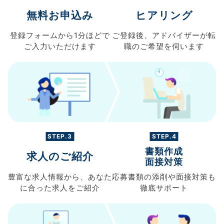
無料お申込み
ヒアリング
登録フォームから
1分ほどで
ご登録後、
アドバイザーが転
ご入力
いただけます
職の
ご希望を伺います
STEP.3
STEP.4
書類作成
求人のご紹介
面接対策
豊富な求人情報から、
あなた
応募書類の
添削や面接対策も
に合った求人を
ご紹介
徹底サポート