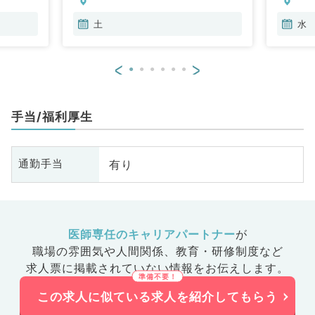
皮膚科、
人科、眼
土
水
科、麻酔
科、循環
<
>
化器内
腎臓内
、外科系
手当/福利厚生
外科、乳
診・人間
、膠原病
有り
通勤手当
大腸・肛
、科目不
医師専任のキャリアパートナー
が
職場の雰囲気や人間関係、
教育・研修制度など
求人票に掲載されていない情報をお伝えします。
この求人に似ている求人を紹介してもらう