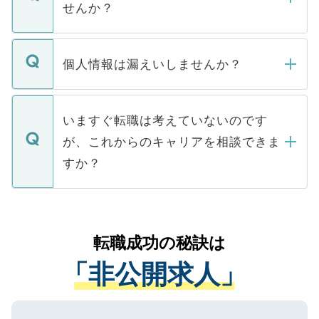
けない「非公開求人」です。非公開求人は
せんか？
下記の理由によって、一般には公開してい
ません。
転職・入職を強要することは一切ありませ
ん。また、仮に応募先から内定をいただい
個人情報は漏えいしませんか？
■応募殺到を避けるため 人気のある医療機
たとしても、ご本人が納得しない限り、内
関を公にしてしまうと、応募が殺到する場
定を承諾する必要はありません。内定先へ
個人情報が漏えいすることはありませんの
合があります。 選考を効率よく行うため
の辞退の連絡はキャリアパートナーが行い
で、ご安心ください。当サイトからの登録
いますぐ転職は考えていないのです
に、医療機関が求める条件に合った人材の
ますので、ご安心ください。
などで収集したご登録者様の個人情報は、
が、これからのキャリアを相談できま
みを人材紹介会社に依頼するケースが増え
ご本人のキャリアアップおよび転職活動の
ています。
すか？
支援を目的に使用いたします。お預かりし
ているすべての個人データはご本人の許可
お気軽にご相談ください。先生専任のキャ
なく、医療機関側に開示したり、第三者に
リアパートナーが将来のご希望などをおう
提供することは一切ありません。また弊社
かがいして、現在の医療機関の状況や紹介
転職成功の秘訣は
は、個人情報の取り扱いについての厳密な
経験をまじえながら、適切なアドバイスを
管理基準を満たした事業者のみに付与され
「非公開求人」
させていただきます。すぐにご転職をされ
る、プライバシーマークを取得済みです。
ない方には、長期的なサポートが可能です
ご登録いただいた個人情報は、SSL（デー
ので、まずはご登録ください。
タ暗号化）によって保護されていますの