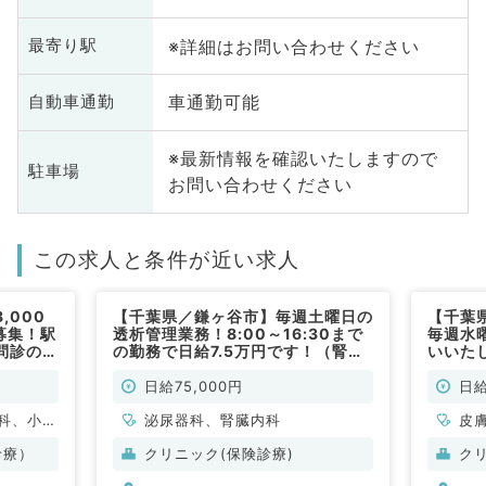
※詳細はお問い合わせください
最寄り駅
車通勤可能
自動車通勤
※最新情報を確認いたしますので
駐車場
お問い合わせください
この求人と条件が近い求人
,000
【千葉県／鎌ヶ谷市】毎週土曜日の
【千葉
募集！駅
透析管理業務！8:00～16:30まで
毎週水
問診のお
の勤務で日給7.5万円です！（腎臓
いいた
勤）
内科・泌尿器科／非常勤）
能◎（
勤）
日給75,000円
日給
科、小児
泌尿器科、腎臓内科
皮
、美容外
診療）
クリニック(保険診療)
ク
外科、心