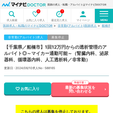
医師の求人・転職・アルバイトはマイナビDOCTOR
0
1
MENU
お気に入り求人
最近見た求人
マイページ
求人検索
医師求人・転職のマイナビDOCTOR
非常勤(アルバイト)医師求人
船橋市
非常勤(アルバイト)求人
募集停止
【千葉県／船橋市】1回12万円からの透析管理のア
ルバイト◎～マイカー通勤可能～（腎臓内科、泌尿
器科、循環器内科、人工透析科／非常勤）
更新日 : 2024/06/10
求人No : 588165
最新の募集状況を
お気に入り
問い合わせる
こちらの求人は募集を停止しております。