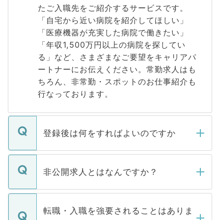
たご入職先をご紹介するサービスです。
「自宅から近い病院を紹介してほしい」
「医療機器が充実した病院で働きたい」
「年収1,500万円以上の病院を探してい
る」など、さまざまなご要望をキャリアパ
ートナーにお伝えください。常勤求人はも
ちろん、非常勤・スポットのお仕事紹介も
行なっております。
登録後は何をすればよいのですか
ご登録いただきましたら、弊社担当者がご
登録内容を確認し、その後メールもしくは
非公開求人とはなんですか？
お電話にて次のステップのご案内をいたし
ます。通常、5営業日以内にはご連絡をせて
マイナビDOCTORで取り扱っている求人の
いただきますので、しばらくお待ちくださ
うち約3割は、Webサイトからご覧いただ
転職・入職を強要されることはありま
い。