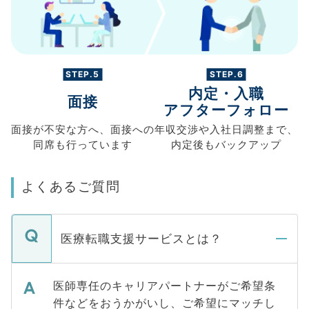
STEP.5
STEP.6
内定・入職
面接
アフターフォロー
面接が不安な方へ、
面接への
年収交渉や
入社日調整まで、
同席も
行っています
内定後もバックアップ
よくあるご質問
医療転職支援サービスとは？
医師専任のキャリアパートナーがご希望条
件などをおうかがいし、ご希望にマッチし