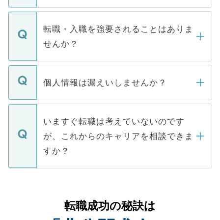
ます。通常、5営業日以内にはご連絡をせて
マイナビDOCTORで取り扱っている求人の
いただきますので、しばらくお待ちくださ
うち約3割は、Webサイトからご覧いただ
転職・入職を強要されることはありま
い。
けない「非公開求人」です。非公開求人は
せんか？
下記の理由によって、一般には公開してい
ません。
転職・入職を強要することは一切ありませ
ん。また、仮に応募先から内定をいただい
個人情報は漏えいしませんか？
■応募殺到を避けるため 人気のある医療機
たとしても、ご本人が納得しない限り、内
関を公にしてしまうと、応募が殺到する場
定を承諾する必要はありません。内定先へ
個人情報が漏えいすることはありませんの
合があります。 選考を効率よく行うため
の辞退の連絡はキャリアパートナーが行い
で、ご安心ください。当サイトからの登録
いますぐ転職は考えていないのです
に、医療機関が求める条件に合った人材の
ますので、ご安心ください。
などで収集したご登録者様の個人情報は、
が、これからのキャリアを相談できま
みを人材紹介会社に依頼するケースが増え
ご本人のキャリアアップおよび転職活動の
ています。
すか？
支援を目的に使用いたします。お預かりし
ているすべての個人データはご本人の許可
お気軽にご相談ください。先生専任のキャ
なく、医療機関側に開示したり、第三者に
リアパートナーが将来のご希望などをおう
提供することは一切ありません。また弊社
かがいして、現在の医療機関の状況や紹介
転職成功の秘訣は
は、個人情報の取り扱いについての厳密な
経験をまじえながら、適切なアドバイスを
管理基準を満たした事業者のみに付与され