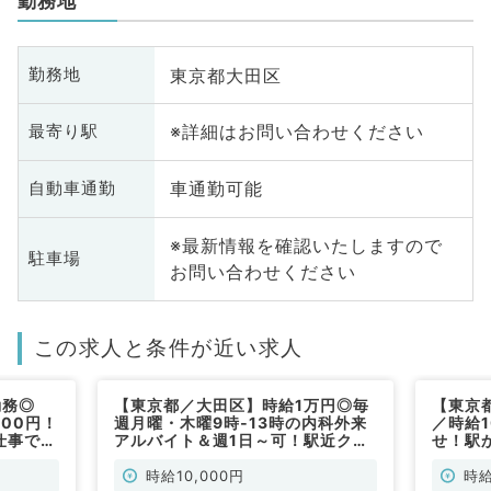
勤務地
東京都大田区
勤務地
※詳細はお問い合わせください
最寄り駅
車通勤可能
自動車通勤
※最新情報を確認いたしますので
駐車場
お問い合わせください
この求人と条件が近い求人
勤務◎
【東京都／大田区】時給1万円◎毎
【東京
00円！
週月曜・木曜9時‐13時の内科外来
／時給1
仕事で
アルバイト＆週1日～可！駅近クリ
せ！駅
ニックで通勤便利です（一般内科／
す♪（
非常勤）
時給10,000円
時給