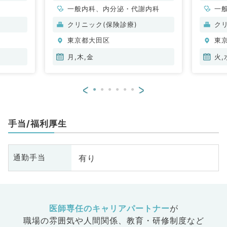
一般内科、内分泌・代謝内科
一
科
クリニック(保険診療)
ク
科
東京都大田区
東
月,木,金
火,
<
>
手当/福利厚生
有り
通勤手当
医師専任のキャリアパートナー
が
職場の雰囲気や人間関係、
教育・研修制度など