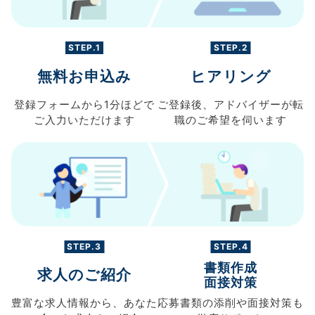
STEP.1
STEP.2
無料お申込み
ヒアリング
登録フォームから
1分ほどで
ご登録後、
アドバイザーが転
ご入力
いただけます
職の
ご希望を伺います
STEP.3
STEP.4
書類作成
求人のご紹介
面接対策
豊富な求人情報から、
あなた
応募書類の
添削や面接対策も