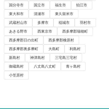
国分寺市
国立市
福生市
狛江市
東大和市
清瀬市
東久留米市
武蔵村山市
多摩市
稲城市
羽村市
あきる野市
西東京市
西多摩郡瑞穂町
西多摩郡日の出町
西多摩郡檜原村
西多摩郡奥多摩町
大島町
利島村
新島村
神津島村
三宅島三宅村
御蔵島村
八丈島八丈町
青ヶ島村
小笠原村