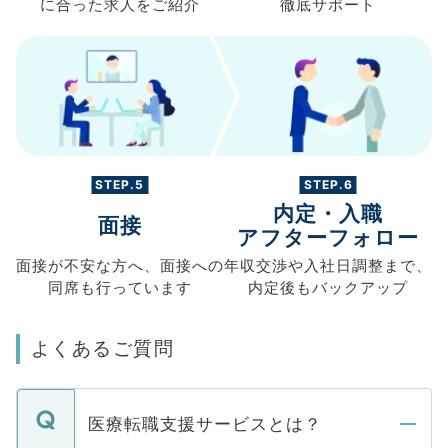
に合った求人を
ご紹介
徹底サポート
STEP.5
STEP.6
内定・入職
面接
アフターフォロー
面接が不安な方へ、
面接への
年収交渉や
入社日調整まで、
同席も
行っています
内定後もバックアップ
よくあるご質問
医療転職支援サービスとは？