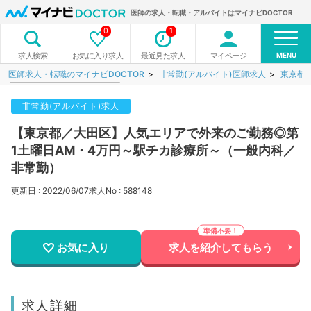
医師の求人・転職・アルバイトはマイナビDOCTOR
0
1
MENU
お気に入り求人
最近見た求人
マイページ
求人検索
医師求人・転職のマイナビDOCTOR
非常勤(アルバイト)医師求人
東京都
非常勤(アルバイト)求人
【東京都／大田区】人気エリアで外来のご勤務◎第
1土曜日AM・4万円～駅チカ診療所～（一般内科／
非常勤）
更新日 : 2022/06/07
求人No : 588148
お気に入り
求人を紹介してもらう
求人詳細