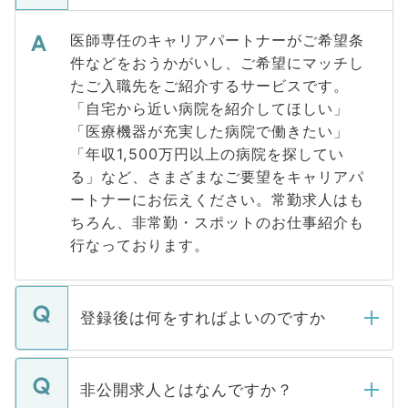
医師専任のキャリアパートナーがご希望条
件などをおうかがいし、ご希望にマッチし
たご入職先をご紹介するサービスです。
「自宅から近い病院を紹介してほしい」
「医療機器が充実した病院で働きたい」
「年収1,500万円以上の病院を探してい
る」など、さまざまなご要望をキャリアパ
ートナーにお伝えください。常勤求人はも
ちろん、非常勤・スポットのお仕事紹介も
行なっております。
登録後は何をすればよいのですか
ご登録いただきましたら、弊社担当者がご
登録内容を確認し、その後メールもしくは
非公開求人とはなんですか？
お電話にて次のステップのご案内をいたし