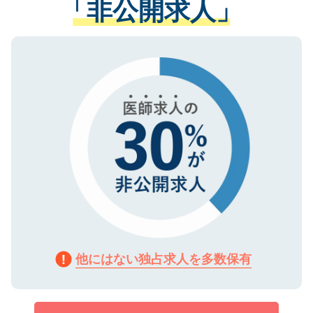
「非公開求人」
させていただきます。すぐにご転職をされ
る、プライバシーマークを取得済みです。
ない方には、長期的なサポートが可能です
ご登録いただいた個人情報は、SSL（デー
ので、まずはご登録ください。
タ暗号化）によって保護されていますの
で、機密保持に関してもご安心ください。
他にはない独占求人を多数保有