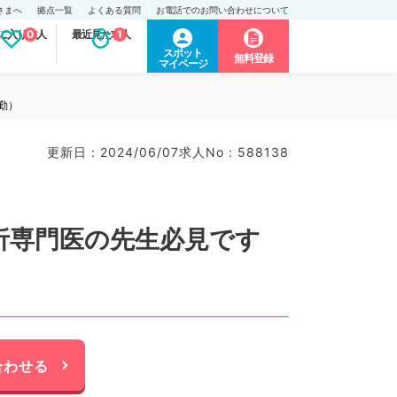
さまへ
拠点一覧
よくある質問
お電話でのお問い合わせについて
に入り求人
0
最近見た求人
1
スポット
無料登録
マイページ
勤）
更新日 : 2024/06/07
求人No : 588138
析専門医の先生必見です
合わせる