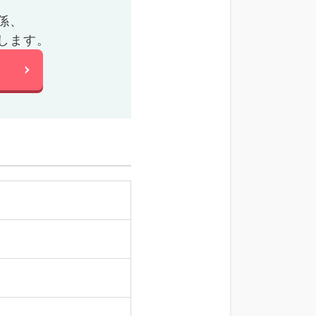
係、
します。