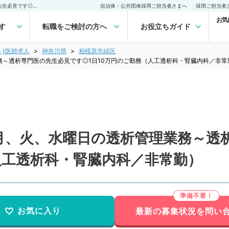
【神奈川県／相模原市】月、火、水曜日の透析管理業務～透析専門医の先生必見です◎1日10万円のご勤務（人工透析科・腎臓内科／非常勤）非常勤(アルバイト)の求人｜医師の求人・転職・アルバイトは【マイナビDOCTOR】
自治体・公共団体採用ご担当者さまへ
採用ご担当者
お気
す
転職をご検討の方へ
お役立ちガイド
ト)医師求人
神奈川県
相模原市緑区
～透析専門医の先生必見です◎1日10万円のご勤務（人工透析科・腎臓内科／非常
月、火、水曜日の透析管理業務～透
人工透析科・腎臓内科／非常勤）
お気に入り
最新の募集状況を問い