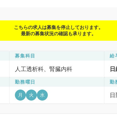
こちらの求人は募集を停止しております。
最新の募集状況の確認も承ります。
募集科目
給
人工透析科、腎臓内科
日
勤務曜日
勤
日
月
火
水
6