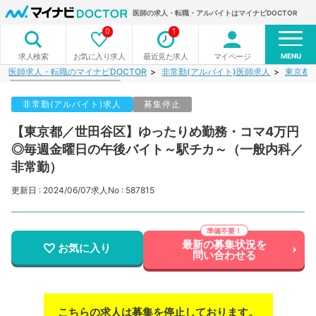
医師の求人・転職・アルバイトはマイナビDOCTOR
0
1
MENU
お気に入り求人
最近見た求人
マイページ
求人検索
医師求人・転職のマイナビDOCTOR
非常勤(アルバイト)医師求人
東京都
非常勤(アルバイト)求人
募集停止
【東京都／世田谷区】ゆったりめ勤務・コマ4万円
◎毎週金曜日の午後バイト～駅チカ～（一般内科／
非常勤）
更新日 : 2024/06/07
求人No : 587815
最新の募集状況を
お気に入り
問い合わせる
こちらの求人は募集を停止しております。