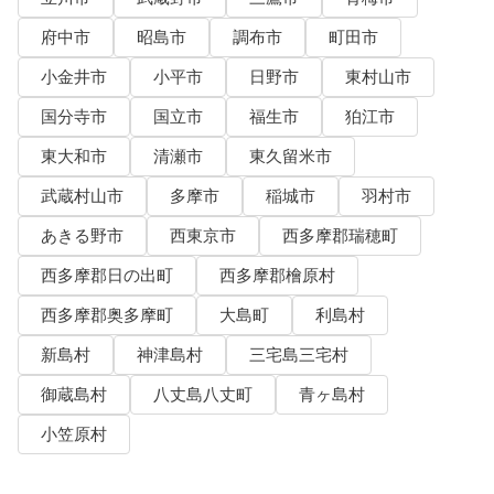
府中市
昭島市
調布市
町田市
小金井市
小平市
日野市
東村山市
国分寺市
国立市
福生市
狛江市
東大和市
清瀬市
東久留米市
武蔵村山市
多摩市
稲城市
羽村市
あきる野市
西東京市
西多摩郡瑞穂町
西多摩郡日の出町
西多摩郡檜原村
西多摩郡奥多摩町
大島町
利島村
新島村
神津島村
三宅島三宅村
御蔵島村
八丈島八丈町
青ヶ島村
小笠原村