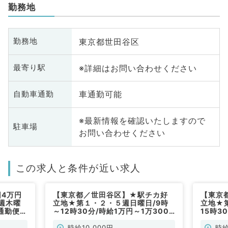
勤務地
東京都世田谷区
勤務地
※詳細はお問い合わせください
最寄り駅
車通勤可能
自動車通勤
※最新情報を確認いたしますので
駐車場
お問い合わせください
この求人と条件が近い求人
回4万円
【東京都／世田谷区】★駅チカ好
【東京
週木曜
立地★第１・２・５週日曜日/9時
立地★
通勤便
～12時30分/時給1万円～1万3000
15時3
円◎一般外来業務メイン（内科系／
◎一般
非常勤）
常勤）
時給10,000円
時給