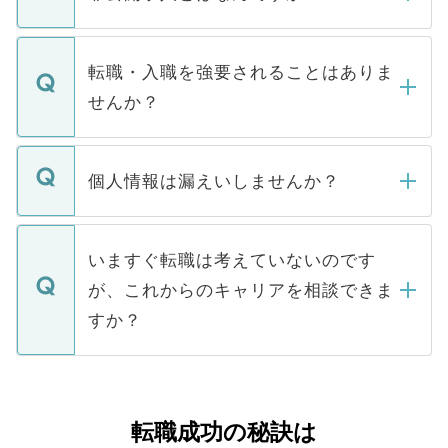
お電話にて次のステップのご案内をいたし
ます。通常、5営業日以内にはご連絡をせて
マイナビDOCTORで取り扱っている求人の
いただきますので、しばらくお待ちくださ
うち約3割は、Webサイトからご覧いただ
転職・入職を強要されることはありま
い。
けない「非公開求人」です。非公開求人は
せんか？
下記の理由によって、一般には公開してい
ません。
転職・入職を強要することは一切ありませ
ん。また、仮に応募先から内定をいただい
個人情報は漏えいしませんか？
■応募殺到を避けるため 人気のある医療機
たとしても、ご本人が納得しない限り、内
関を公にしてしまうと、応募が殺到する場
定を承諾する必要はありません。内定先へ
個人情報が漏えいすることはありませんの
合があります。 選考を効率よく行うため
の辞退の連絡はキャリアパートナーが行い
で、ご安心ください。当サイトからの登録
いますぐ転職は考えていないのです
に、医療機関が求める条件に合った人材の
ますので、ご安心ください。
などで収集したご登録者様の個人情報は、
が、これからのキャリアを相談できま
みを人材紹介会社に依頼するケースが増え
ご本人のキャリアアップおよび転職活動の
ています。
すか？
支援を目的に使用いたします。お預かりし
ているすべての個人データはご本人の許可
お気軽にご相談ください。先生専任のキャ
なく、医療機関側に開示したり、第三者に
リアパートナーが将来のご希望などをおう
提供することは一切ありません。また弊社
かがいして、現在の医療機関の状況や紹介
転職成功の秘訣は
は、個人情報の取り扱いについての厳密な
経験をまじえながら、適切なアドバイスを