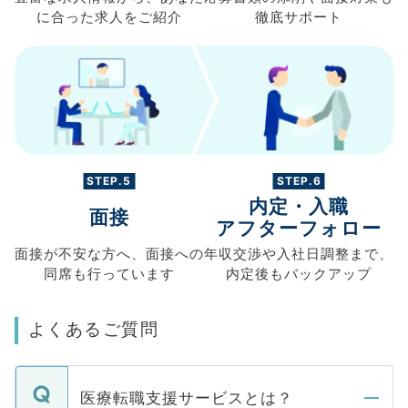
に合った求人を
ご紹介
徹底サポート
STEP.5
STEP.6
内定・入職
面接
アフターフォロー
面接が不安な方へ、
面接への
年収交渉や
入社日調整まで、
同席も
行っています
内定後もバックアップ
よくあるご質問
医療転職支援サービスとは？