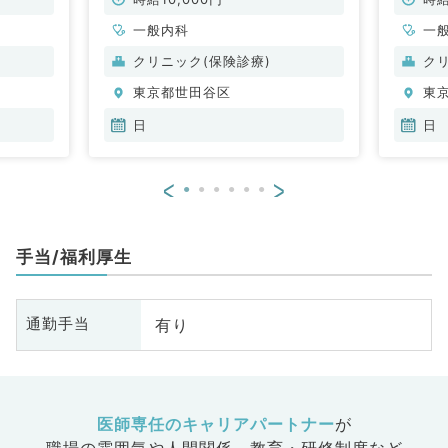
一般内科
一
クリニック(保険診療)
ク
東京都世田谷区
東
日
日
<
>
手当/福利厚生
有り
通勤手当
医師専任のキャリアパートナー
が