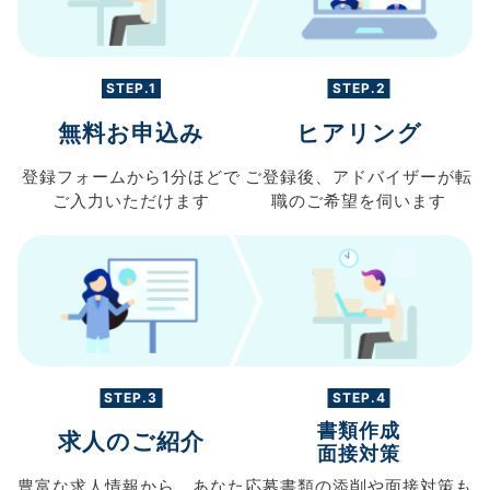
STEP.1
STEP.2
無料お申込み
ヒアリング
登録フォームから
1分ほどで
ご登録後、
アドバイザーが転
ご入力
いただけます
職の
ご希望を伺います
STEP.3
STEP.4
書類作成
求人のご紹介
面接対策
豊富な求人情報から、
あなた
応募書類の
添削や面接対策も