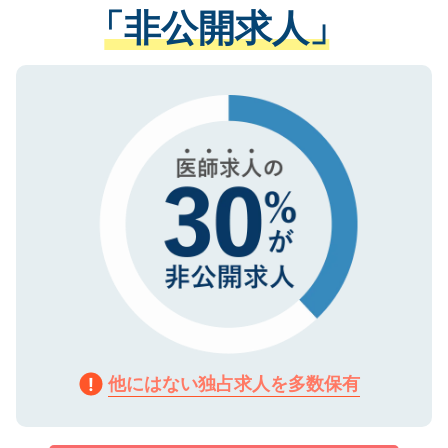
管理基準を満たした事業者のみに付与され
「非公開求人」
させていただきます。すぐにご転職をされ
る、プライバシーマークを取得済みです。
ない方には、長期的なサポートが可能です
ご登録いただいた個人情報は、SSL（デー
ので、まずはご登録ください。
タ暗号化）によって保護されていますの
で、機密保持に関してもご安心ください。
他にはない独占求人を多数保有