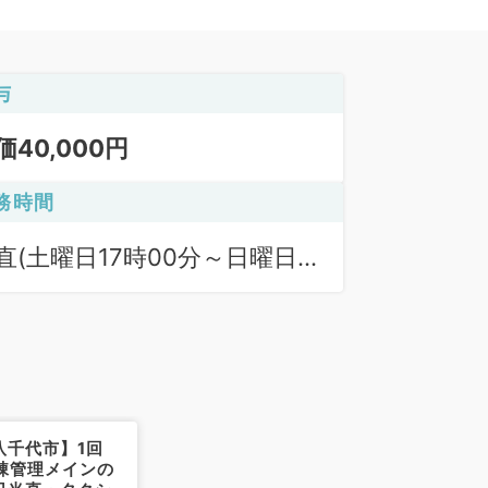
与
価40,000円
務時間
直(土曜日17時00分～日曜日
時00分):17:00〜09:00
八千代市】1回
病棟管理メインの