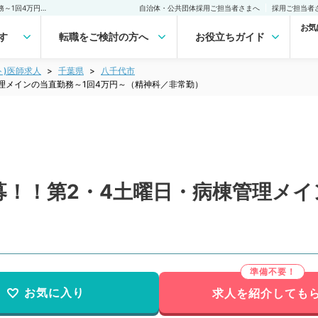
【千葉県／八千代市】急募！！第2・4土曜日・病棟管理メインの当直勤務～1回4万円～（精神科／非常勤）非常勤(アルバイト)の求人｜医師の求人・転職・アルバイトは【マイナビDOCTOR】
自治体・公共団体採用ご担当者さまへ
採用ご担当者
お気
す
転職をご検討の方へ
お役立ちガイド
ト)医師求人
千葉県
八千代市
理メインの当直勤務～1回4万円～（精神科／非常勤）
！！第2・4土曜日・病棟管理メイ
お気に入り
求人を紹介しても