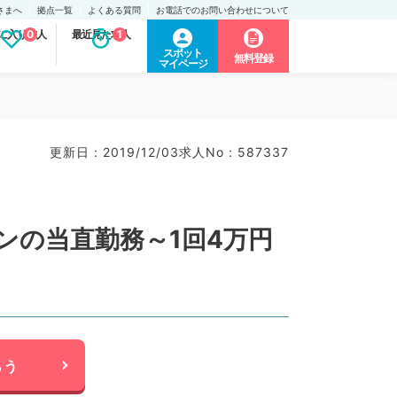
さまへ
拠点一覧
よくある質問
お電話でのお問い合わせについて
に入り求人
0
最近見た求人
1
スポット
無料登録
マイページ
更新日 : 2019/12/03
求人No : 587337
ンの当直勤務～1回4万円
らう