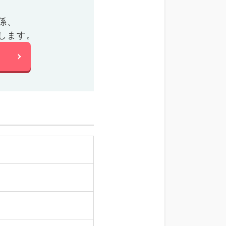
係、
します。