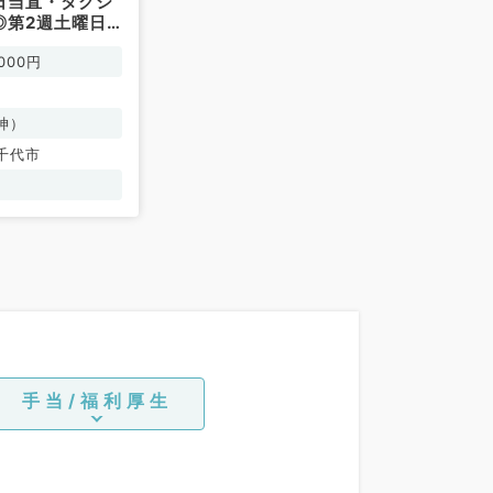
日当直・タクシ
◎第2週土曜日
精神科／非常
000円
神）
千代市
手当/福利厚生