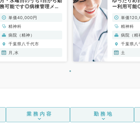
月・水曜日のうち1日から勤
ゆったりめ
務可能です◎病棟管理メイ
ー利用可能
ンの当直勤務～1回4万円・
のご勤務（
単価40,000円
単価120,
明け時間調整可能～（精神
勤）
科／非常勤）
精神科
精神科
病院（精神）
病院（精
千葉県八千代市
千葉県八
月,水
土
業務内容
勤務地