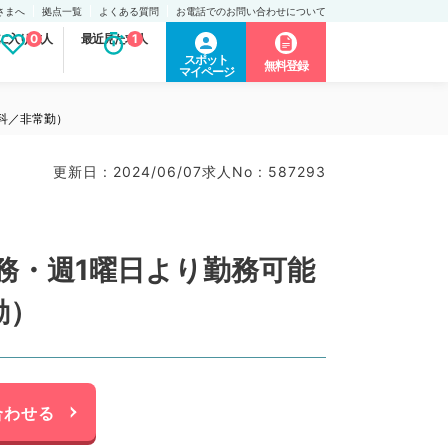
さまへ
拠点一覧
よくある質問
お電話でのお問い合わせについて
に入り求人
0
最近見た求人
1
スポット
無料登録
マイページ
科／非常勤）
更新日 : 2024/06/07
求人No : 587293
務・週1曜日より勤務可能
勤）
合わせる