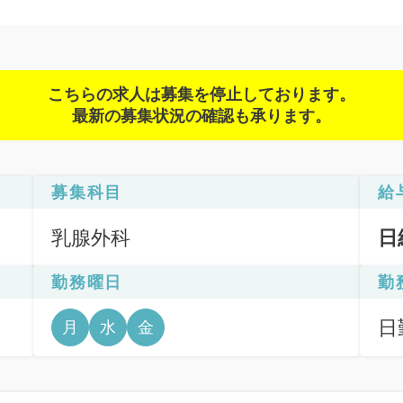
こちらの求人は募集を停止しております。
最新の募集状況の確認も承ります。
募集科目
給
乳腺外科
日
勤務曜日
勤
日
月
水
金
6