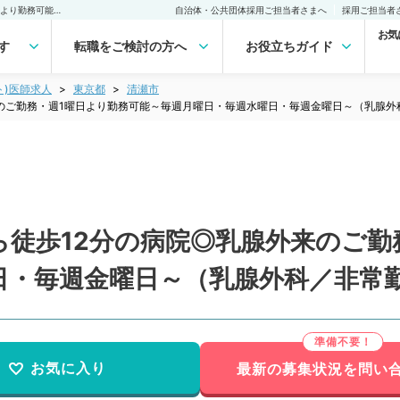
【東京都／清瀬市】駅から徒歩12分の病院◎乳腺外来のご勤務・週1曜日より勤務可能～毎週月曜日・毎週水曜日・毎週金曜日～（乳腺外科／非常勤）非常勤(アルバイト)の求人｜医師の求人・転職・アルバイトは【マイナビDOCTOR】
自治体・公共団体採用ご担当者さまへ
採用ご担当者
お気
す
転職をご検討の方へ
お役立ちガイド
ト)医師求人
東京都
清瀬市
のご勤務・週1曜日より勤務可能～毎週月曜日・毎週水曜日・毎週金曜日～（乳腺外
ら徒歩12分の病院◎乳腺外来のご勤
日・毎週金曜日～（乳腺外科／非常
お気に入り
最新の募集状況を問い