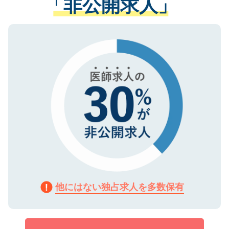
「非公開求人」
させていただきます。すぐにご転職をされ
る、プライバシーマークを取得済みです。
ない方には、長期的なサポートが可能です
ご登録いただいた個人情報は、SSL（デー
ので、まずはご登録ください。
タ暗号化）によって保護されていますの
で、機密保持に関してもご安心ください。
他にはない独占求人を多数保有