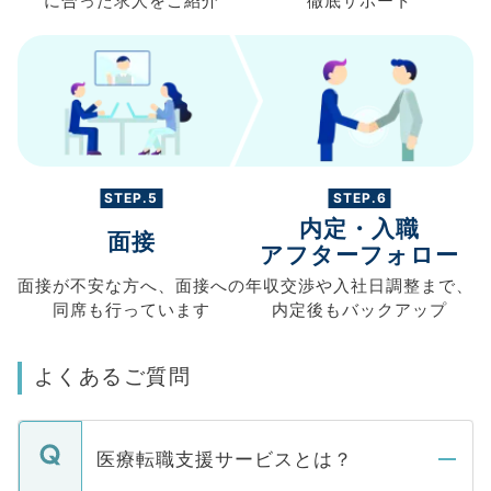
に合った求人を
ご紹介
徹底サポート
STEP.5
STEP.6
内定・入職
面接
アフターフォロー
面接が不安な方へ、
面接への
年収交渉や
入社日調整まで、
同席も
行っています
内定後もバックアップ
よくあるご質問
医療転職支援サービスとは？