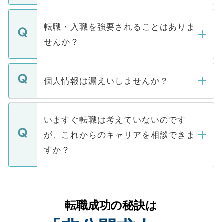
ます。通常、5営業日以内にはご連絡をせて
マイナビDOCTORで取り扱っている求人の
いただきますので、しばらくお待ちくださ
うち約3割は、Webサイトからご覧いただ
転職・入職を強要されることはありま
い。
けない「非公開求人」です。非公開求人は
せんか？
下記の理由によって、一般には公開してい
ません。
転職・入職を強要することは一切ありませ
ん。また、仮に応募先から内定をいただい
個人情報は漏えいしませんか？
■応募殺到を避けるため 人気のある医療機
たとしても、ご本人が納得しない限り、内
関を公にしてしまうと、応募が殺到する場
定を承諾する必要はありません。内定先へ
個人情報が漏えいすることはありませんの
合があります。 選考を効率よく行うため
の辞退の連絡はキャリアパートナーが行い
で、ご安心ください。当サイトからの登録
いますぐ転職は考えていないのです
に、医療機関が求める条件に合った人材の
ますので、ご安心ください。
などで収集したご登録者様の個人情報は、
が、これからのキャリアを相談できま
みを人材紹介会社に依頼するケースが増え
ご本人のキャリアアップおよび転職活動の
ています。
すか？
支援を目的に使用いたします。お預かりし
ているすべての個人データはご本人の許可
お気軽にご相談ください。先生専任のキャ
なく、医療機関側に開示したり、第三者に
リアパートナーが将来のご希望などをおう
提供することは一切ありません。また弊社
かがいして、現在の医療機関の状況や紹介
転職成功の秘訣は
は、個人情報の取り扱いについての厳密な
経験をまじえながら、適切なアドバイスを
管理基準を満たした事業者のみに付与され