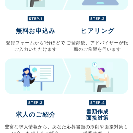
STEP.1
STEP.2
無料お申込み
ヒアリング
登録フォームから
1分ほどで
ご登録後、
アドバイザーが転
ご入力
いただけます
職の
ご希望を伺います
STEP.3
STEP.4
書類作成
求人のご紹介
面接対策
豊富な求人情報から、
あなた
応募書類の
添削や面接対策も