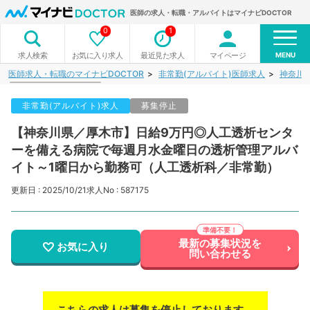
医師の求人・転職・アルバイトはマイナビDOCTOR
0
1
MENU
お気に入り求人
最近見た求人
マイページ
求人検索
医師求人・転職のマイナビDOCTOR
非常勤(アルバイト)医師求人
神奈川
非常勤(アルバイト)求人
募集停止
【神奈川県／厚木市】日給9万円◎人工透析センタ
ーを備える病院で毎週月水金曜日の透析管理アルバ
イト～1曜日から勤務可（人工透析科／非常勤）
更新日 : 2025/10/21
求人No : 587175
最新の募集状況を
お気に入り
問い合わせる
こちらの求人は募集を停止しております。