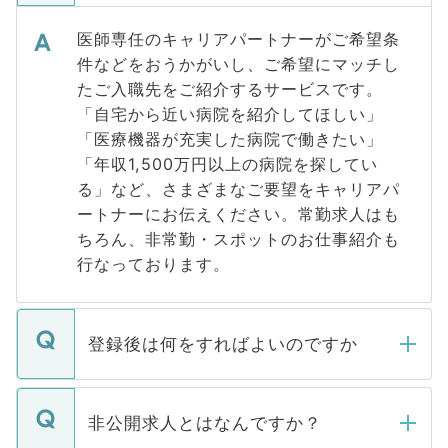
医師専任のキャリアパートナーがご希望条
件などをおうかがいし、ご希望にマッチし
たご入職先をご紹介するサービスです。
「自宅から近い病院を紹介してほしい」
「医療機器が充実した病院で働きたい」
「年収1,500万円以上の病院を探してい
る」など、さまざまなご要望をキャリアパ
ートナーにお伝えください。常勤求人はも
ちろん、非常勤・スポットのお仕事紹介も
行なっております。
登録後は何をすればよいのですか
ご登録いただきましたら、弊社担当者がご
登録内容を確認し、その後メールもしくは
非公開求人とはなんですか？
お電話にて次のステップのご案内をいたし