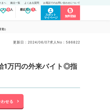
さまへ
拠点一覧
よくある質問
お電話でのお問い合わせについて
に入り求人
0
最近見た求人
1
スポット
無料登録
マイページ
常勤）
更新日 : 2024/06/07
求人No : 586822
給1万円の外来バイト◎指
合わせる