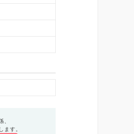
係、
します。