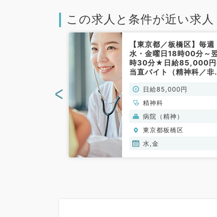
この求人と条件が近い求人
橋区】25年4
【東京都／板橋区】毎週
！毎週月・水・
水・金曜日18時00分～
うち週1日～応
時30分★日給85,000
科の訪問診療／
当直バイト（精神科／非
・日給9万円◎
勤）
<
00円
日給85,000円
リニック～（精
勤）
精神科
病院（精神）
橋区
東京都板橋区
金
水,金