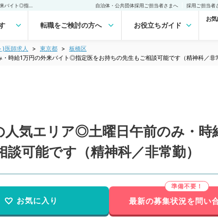
【東京都／板橋区】都内の人気エリア◎土曜日午前のみ・時給1万円の外来バイト◎指定医をお持ちの先生もご相談可能です（精神科／非常勤）非常勤(アルバイト)の求人｜医師の求人・転職・アルバイトは【マイナビDOCTOR】
自治体・公共団体採用ご担当者さまへ
採用ご担当者
お気
す
転職をご検討の方へ
お役立ちガイド
ト)医師求人
東京都
板橋区
み・時給1万円の外来バイト◎指定医をお持ちの先生もご相談可能です（精神科／非
の人気エリア◎土曜日午前のみ・時
相談可能です（精神科／非常勤）
お気に入り
最新の募集状況を問い