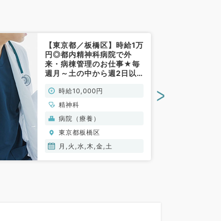
【東京都／板橋区】時給1万
円◎都内精神科病院で外
来・病棟管理のお仕事★毎
週月～土の中から週2日以
上勤務可能な先生の募集で
>
時給10,000円
す！駅チカで通勤便利（精
神科／非常勤）
精神科
病院（療養）
東京都板橋区
月,火,水,木,金,土