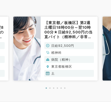
【東京都／板橋区】第2週
翌8
土曜日18時00分～翌10時
円の
00分★日給92,500円の当
常
直バイト（精神科／非常
勤）
日給92,500円
精神科
病院（精神）
東京都板橋区
土