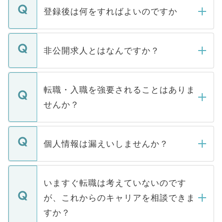
登録後は何をすればよいのですか
ご登録いただきましたら、弊社担当者がご
登録内容を確認し、その後メールもしくは
非公開求人とはなんですか？
お電話にて次のステップのご案内をいたし
ます。通常、5営業日以内にはご連絡をせて
マイナビDOCTORで取り扱っている求人の
いただきますので、しばらくお待ちくださ
うち約3割は、Webサイトからご覧いただ
転職・入職を強要されることはありま
い。
けない「非公開求人」です。非公開求人は
せんか？
下記の理由によって、一般には公開してい
ません。
転職・入職を強要することは一切ありませ
ん。また、仮に応募先から内定をいただい
個人情報は漏えいしませんか？
■応募殺到を避けるため 人気のある医療機
たとしても、ご本人が納得しない限り、内
関を公にしてしまうと、応募が殺到する場
定を承諾する必要はありません。内定先へ
個人情報が漏えいすることはありませんの
合があります。 選考を効率よく行うため
の辞退の連絡はキャリアパートナーが行い
で、ご安心ください。当サイトからの登録
いますぐ転職は考えていないのです
に、医療機関が求める条件に合った人材の
ますので、ご安心ください。
などで収集したご登録者様の個人情報は、
が、これからのキャリアを相談できま
みを人材紹介会社に依頼するケースが増え
ご本人のキャリアアップおよび転職活動の
ています。
すか？
支援を目的に使用いたします。お預かりし