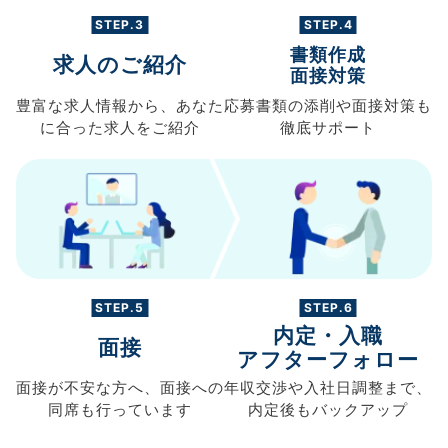
STEP.3
STEP.4
書類作成
求人のご紹介
面接対策
豊富な求人情報から、
あなた
応募書類の
添削や面接対策も
に合った求人を
ご紹介
徹底サポート
STEP.5
STEP.6
内定・入職
面接
アフターフォロー
面接が不安な方へ、
面接への
年収交渉や
入社日調整まで、
同席も
行っています
内定後もバックアップ