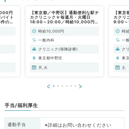
000円
【東京都／中野区】通勤便利な駅チ
【東京
療バイト
カクリニック☆毎週月・火曜日
カクリ
6件の対
18:00～20:00／時給10,000円
9:00
勤）
◆外来診療のお仕事です（一般内
療のお
科／非常勤）
勤）
時給10,000円
時給
一般内科
一
クリニック(保険診療)
ク
東京都中野区
東
月,火
土
<
>
手当/福利厚生
※詳細はお問い合わせください
通勤手当