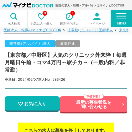
医師の求人・転職・アルバイトはマイナビDOCTOR
0
1
MENU
お気に入り求人
最近見た求人
マイページ
求人検索
医師求人・転職のマイナビDOCTOR
非常勤(アルバイト)医師求人
東京都
非常勤(アルバイト)求人
募集停止
【東京都／中野区】人気のクリニック外来枠！毎週
月曜日午前・コマ4万円～駅チカ～（一般内科／非
常勤）
更新日 : 2024/06/07
求人No : 586426
最新の募集状況を
お気に入り
問い合わせる
こちらの求人は募集を停止しております。