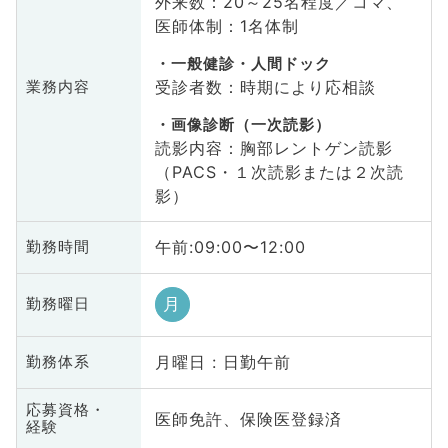
外来数：20～25名程度／コマ、
医師体制：1名体制
一般健診・人間ドック
受診者数：時期により応相談
業務内容
画像診断（一次読影）
読影内容：胸部レントゲン読影
（PACS・１次読影または２次読
影）
午前:09:00〜12:00
勤務時間
月
勤務曜日
月曜日 : 日勤午前
勤務体系
応募資格・
医師免許、保険医登録済
経験