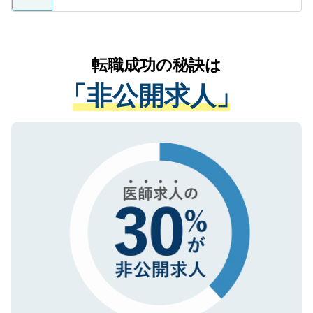
ているすべての個人データはご本人の許可
お気軽にご相談ください。先生専任のキャ
なく、医療機関側に開示したり、第三者に
リアパートナーが将来のご希望などをおう
提供することは一切ありません。また弊社
かがいして、現在の医療機関の状況や紹介
転職成功の秘訣は
は、個人情報の取り扱いについての厳密な
経験をまじえながら、適切なアドバイスを
管理基準を満たした事業者のみに付与され
「非公開求人」
させていただきます。すぐにご転職をされ
る、プライバシーマークを取得済みです。
ない方には、長期的なサポートが可能です
ご登録いただいた個人情報は、SSL（デー
ので、まずはご登録ください。
タ暗号化）によって保護されていますの
で、機密保持に関してもご安心ください。