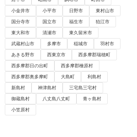
小金井市
小平市
日野市
東村山市
国分寺市
国立市
福生市
狛江市
東大和市
清瀬市
東久留米市
武蔵村山市
多摩市
稲城市
羽村市
あきる野市
西東京市
西多摩郡瑞穂町
西多摩郡日の出町
西多摩郡檜原村
西多摩郡奥多摩町
大島町
利島村
新島村
神津島村
三宅島三宅村
御蔵島村
八丈島八丈町
青ヶ島村
小笠原村