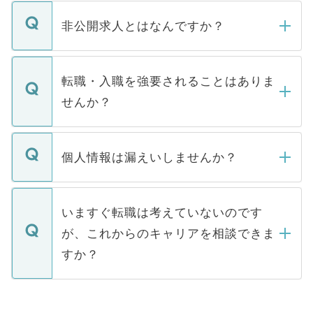
ご登録いただきましたら、弊社担当者がご
登録内容を確認し、その後メールもしくは
非公開求人とはなんですか？
お電話にて次のステップのご案内をいたし
ます。通常、5営業日以内にはご連絡をせて
マイナビDOCTORで取り扱っている求人の
いただきますので、しばらくお待ちくださ
うち約3割は、Webサイトからご覧いただ
転職・入職を強要されることはありま
い。
けない「非公開求人」です。非公開求人は
せんか？
下記の理由によって、一般には公開してい
ません。
転職・入職を強要することは一切ありませ
ん。また、仮に応募先から内定をいただい
個人情報は漏えいしませんか？
■応募殺到を避けるため 人気のある医療機
たとしても、ご本人が納得しない限り、内
関を公にしてしまうと、応募が殺到する場
定を承諾する必要はありません。内定先へ
個人情報が漏えいすることはありませんの
合があります。 選考を効率よく行うため
の辞退の連絡はキャリアパートナーが行い
で、ご安心ください。当サイトからの登録
いますぐ転職は考えていないのです
に、医療機関が求める条件に合った人材の
ますので、ご安心ください。
などで収集したご登録者様の個人情報は、
が、これからのキャリアを相談できま
みを人材紹介会社に依頼するケースが増え
ご本人のキャリアアップおよび転職活動の
ています。
すか？
支援を目的に使用いたします。お預かりし
ているすべての個人データはご本人の許可
お気軽にご相談ください。先生専任のキャ
なく、医療機関側に開示したり、第三者に
リアパートナーが将来のご希望などをおう