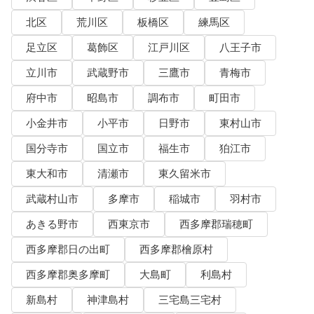
北区
荒川区
板橋区
練馬区
足立区
葛飾区
江戸川区
八王子市
立川市
武蔵野市
三鷹市
青梅市
府中市
昭島市
調布市
町田市
小金井市
小平市
日野市
東村山市
国分寺市
国立市
福生市
狛江市
東大和市
清瀬市
東久留米市
武蔵村山市
多摩市
稲城市
羽村市
あきる野市
西東京市
西多摩郡瑞穂町
西多摩郡日の出町
西多摩郡檜原村
西多摩郡奥多摩町
大島町
利島村
新島村
神津島村
三宅島三宅村