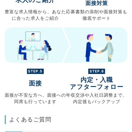
面接対策
豊富な求人情報から、
あなた
応募書類の
添削や面接対策も
に合った求人を
ご紹介
徹底サポート
STEP.5
STEP.6
内定・入職
面接
アフターフォロー
面接が不安な方へ、
面接への
年収交渉や
入社日調整まで、
同席も
行っています
内定後もバックアップ
よくあるご質問