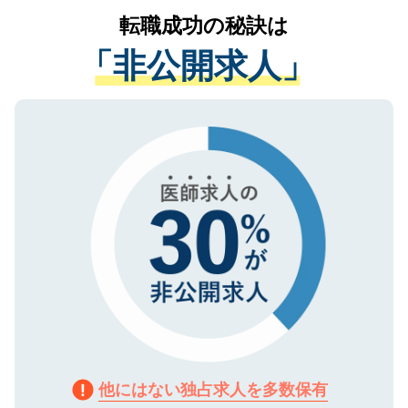
提供することは一切ありません。また弊社
かがいして、現在の医療機関の状況や紹介
転職成功の秘訣は
は、個人情報の取り扱いについての厳密な
経験をまじえながら、適切なアドバイスを
管理基準を満たした事業者のみに付与され
「非公開求人」
させていただきます。すぐにご転職をされ
る、プライバシーマークを取得済みです。
ない方には、長期的なサポートが可能です
ご登録いただいた個人情報は、SSL（デー
ので、まずはご登録ください。
タ暗号化）によって保護されていますの
で、機密保持に関してもご安心ください。
他にはない独占求人を多数保有