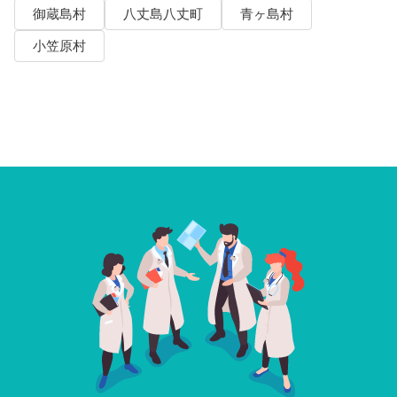
御蔵島村
八丈島八丈町
青ヶ島村
小笠原村