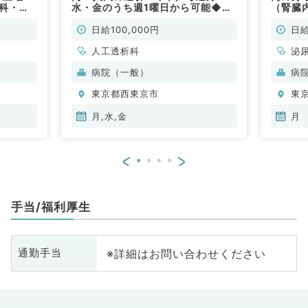
内科・人
水・金のうち週1曜日から可能◆専
（腎臓
門医必須です（人工透析科／非常
勤）
日給100,000円
日給
人工透析科
泌
科
病院（一般）
病
東京都西東京市
東
月,水,金
月
<
>
手当/福利厚生
※詳細はお問い合わせください
通勤手当