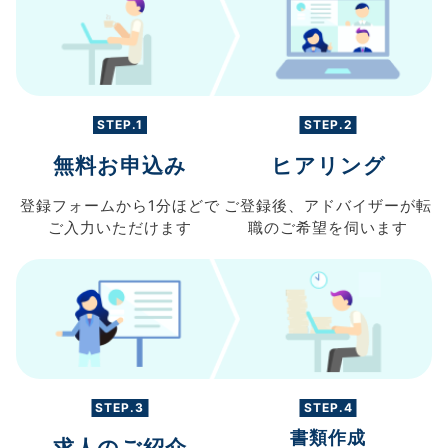
STEP.1
STEP.2
無料お申込み
ヒアリング
登録フォームから
1分ほどで
ご登録後、
アドバイザーが転
ご入力
いただけます
職の
ご希望を伺います
STEP.3
STEP.4
書類作成
求人のご紹介