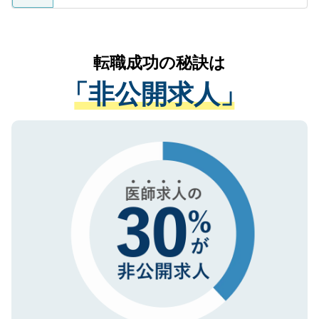
ているすべての個人データはご本人の許可
お気軽にご相談ください。先生専任のキャ
なく、医療機関側に開示したり、第三者に
リアパートナーが将来のご希望などをおう
提供することは一切ありません。また弊社
かがいして、現在の医療機関の状況や紹介
転職成功の秘訣は
は、個人情報の取り扱いについての厳密な
経験をまじえながら、適切なアドバイスを
管理基準を満たした事業者のみに付与され
「非公開求人」
させていただきます。すぐにご転職をされ
る、プライバシーマークを取得済みです。
ない方には、長期的なサポートが可能です
ご登録いただいた個人情報は、SSL（デー
ので、まずはご登録ください。
タ暗号化）によって保護されていますの
で、機密保持に関してもご安心ください。