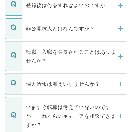
登録後は何をすればよいのですか
ご登録いただきましたら、弊社担当者がご
登録内容を確認し、その後メールもしくは
非公開求人とはなんですか？
お電話にて次のステップのご案内をいたし
ます。通常、5営業日以内にはご連絡をせて
マイナビDOCTORで取り扱っている求人の
いただきますので、しばらくお待ちくださ
うち約3割は、Webサイトからご覧いただ
転職・入職を強要されることはありま
い。
けない「非公開求人」です。非公開求人は
せんか？
下記の理由によって、一般には公開してい
ません。
転職・入職を強要することは一切ありませ
ん。また、仮に応募先から内定をいただい
個人情報は漏えいしませんか？
■応募殺到を避けるため 人気のある医療機
たとしても、ご本人が納得しない限り、内
関を公にしてしまうと、応募が殺到する場
定を承諾する必要はありません。内定先へ
個人情報が漏えいすることはありませんの
合があります。 選考を効率よく行うため
の辞退の連絡はキャリアパートナーが行い
で、ご安心ください。当サイトからの登録
いますぐ転職は考えていないのです
に、医療機関が求める条件に合った人材の
ますので、ご安心ください。
などで収集したご登録者様の個人情報は、
が、これからのキャリアを相談できま
みを人材紹介会社に依頼するケースが増え
ご本人のキャリアアップおよび転職活動の
ています。
すか？
支援を目的に使用いたします。お預かりし