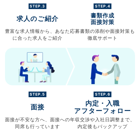
STEP.3
STEP.4
書類作成
求人のご紹介
面接対策
豊富な求人情報から、
あなた
応募書類の
添削や面接対策も
に合った求人を
ご紹介
徹底サポート
STEP.5
STEP.6
内定・入職
面接
アフターフォロー
面接が不安な方へ、
面接への
年収交渉や
入社日調整まで、
同席も
行っています
内定後もバックアップ