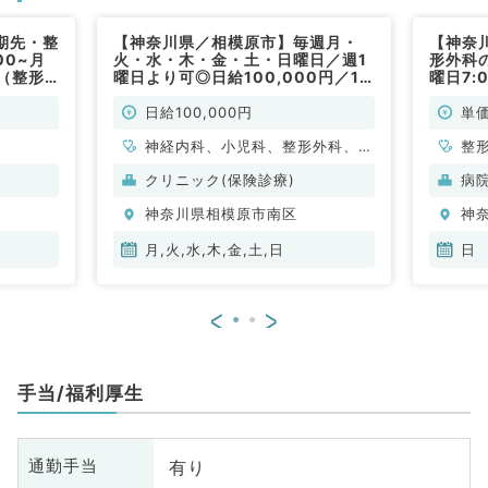
期先・整
【神奈川県／相模原市】毎週月・
【神奈
00~月
火・水・木・金・土・日曜日／週1
形外科の
円（整形
曜日より可◎日給100,000円／10
曜日7:
時～19時◎外来のお仕事★最寄り
外科／
駅より直結アクセス抜群♪（内科系,
日給100,000円
単価
外科系,皮膚科,小児科,総合診療科／
非常勤）
神経内科、小児科、整形外科、形
整
成外科、脳神経外科、呼吸器外
クリニック(保険診療)
病
科、心臓血管外科、皮膚科、泌尿
神奈川県相模原市南区
神
器科、一般内科、循環器内科、呼
吸器内科、消化器内科、内分泌・
月,火,水,木,金,土,日
日
代謝内科、腎臓内科、血液内科、
外科系全般、一般外科、消化器外
<
>
科、乳腺外科、総合診療科、膠原
病科、大腸・肛門外科
手当/福利厚生
有り
通勤手当