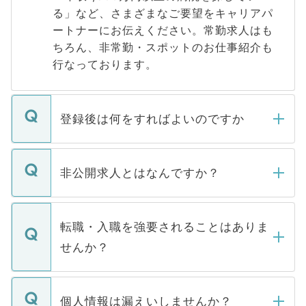
る」など、さまざまなご要望をキャリアパ
ートナーにお伝えください。常勤求人はも
ちろん、非常勤・スポットのお仕事紹介も
行なっております。
登録後は何をすればよいのですか
ご登録いただきましたら、弊社担当者がご
登録内容を確認し、その後メールもしくは
非公開求人とはなんですか？
お電話にて次のステップのご案内をいたし
ます。通常、5営業日以内にはご連絡をせて
マイナビDOCTORで取り扱っている求人の
いただきますので、しばらくお待ちくださ
うち約3割は、Webサイトからご覧いただ
転職・入職を強要されることはありま
い。
けない「非公開求人」です。非公開求人は
せんか？
下記の理由によって、一般には公開してい
ません。
転職・入職を強要することは一切ありませ
ん。また、仮に応募先から内定をいただい
個人情報は漏えいしませんか？