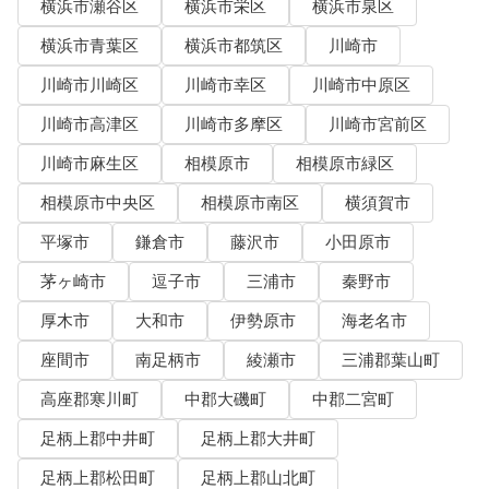
横浜市瀬谷区
横浜市栄区
横浜市泉区
横浜市青葉区
横浜市都筑区
川崎市
川崎市川崎区
川崎市幸区
川崎市中原区
川崎市高津区
川崎市多摩区
川崎市宮前区
川崎市麻生区
相模原市
相模原市緑区
相模原市中央区
相模原市南区
横須賀市
平塚市
鎌倉市
藤沢市
小田原市
茅ヶ崎市
逗子市
三浦市
秦野市
厚木市
大和市
伊勢原市
海老名市
座間市
南足柄市
綾瀬市
三浦郡葉山町
高座郡寒川町
中郡大磯町
中郡二宮町
足柄上郡中井町
足柄上郡大井町
足柄上郡松田町
足柄上郡山北町