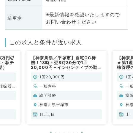
※最新情報を確認いたしますので
駐車場
お問い合わせください
この求人と条件が近い求人
4万円◎
【神奈川県／平塚市】自宅OC待
【神奈
事～駅チ
機！18時～翌8時30分で1回
★第1週
勤）
20,000円＋インセンティブの勤務
棟管理
です！月・土・日曜日より週1回を
でござ
選べます！（内科／非常勤）
1回20,000円
1回
呼吸器内
一般内科
一
・代謝内
訪問診療
病
神奈川県平塚市
神
月,土,日
土