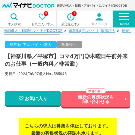
医師の求人・転職・アルバイトはマイナビDOCTOR
0
1
MENU
お気に入り求人
最近見た求人
マイページ
求人検索
医師求人・転職のマイナビDOCTOR
非常勤(アルバイト)医師求人
神奈川
非常勤(アルバイト)求人
募集停止
【神奈川県／平塚市】コマ4万円◎木曜日午前外来
のお仕事（一般内科／非常勤）
更新日 : 2024/06/07
求人No : 585948
最新の募集状況を
お気に入り
問い合わせる
こちらの求人は募集を停止しております。
最新の募集状況の確認も承ります。