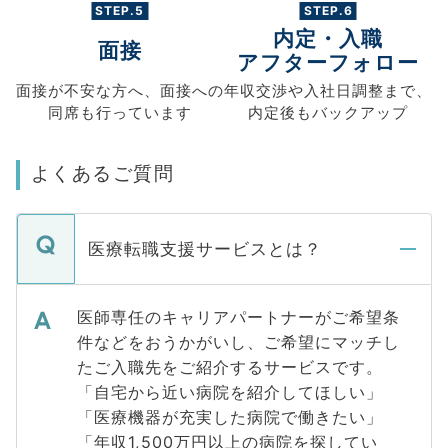
STEP.5
STEP.6
内定・入職
面接
アフターフォロー
面接が不安な方へ、
面接への
年収交渉や
入社日調整まで、
同席も
行っています
内定後もバックアップ
よくあるご質問
医療転職支援サービスとは？
医師専任のキャリアパートナーがご希望条
件などをおうかがいし、ご希望にマッチし
たご入職先をご紹介するサービスです。
「自宅から近い病院を紹介してほしい」
「医療機器が充実した病院で働きたい」
「年収1,500万円以上の病院を探してい