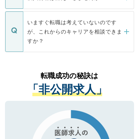
■応募殺到を避けるため 人気のある医療機
たとしても、ご本人が納得しない限り、内
関を公にしてしまうと、応募が殺到する場
定を承諾する必要はありません。内定先へ
個人情報が漏えいすることはありませんの
合があります。 選考を効率よく行うため
の辞退の連絡はキャリアパートナーが行い
で、ご安心ください。当サイトからの登録
いますぐ転職は考えていないのです
に、医療機関が求める条件に合った人材の
ますので、ご安心ください。
などで収集したご登録者様の個人情報は、
が、これからのキャリアを相談できま
みを人材紹介会社に依頼するケースが増え
ご本人のキャリアアップおよび転職活動の
ています。
すか？
支援を目的に使用いたします。お預かりし
ているすべての個人データはご本人の許可
お気軽にご相談ください。先生専任のキャ
なく、医療機関側に開示したり、第三者に
リアパートナーが将来のご希望などをおう
提供することは一切ありません。また弊社
かがいして、現在の医療機関の状況や紹介
転職成功の秘訣は
は、個人情報の取り扱いについての厳密な
経験をまじえながら、適切なアドバイスを
管理基準を満たした事業者のみに付与され
「非公開求人」
させていただきます。すぐにご転職をされ
る、プライバシーマークを取得済みです。
ない方には、長期的なサポートが可能です
ご登録いただいた個人情報は、SSL（デー
ので、まずはご登録ください。
タ暗号化）によって保護されていますの
で、機密保持に関してもご安心ください。