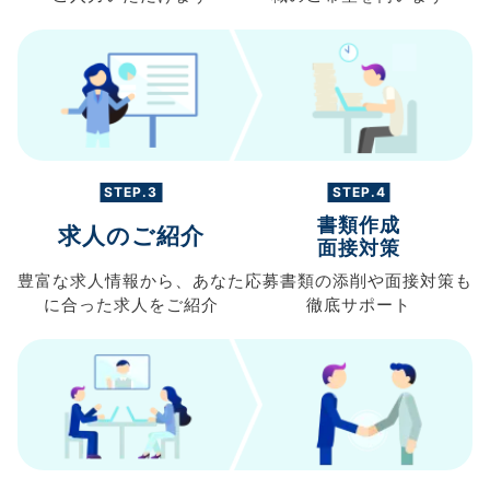
STEP.3
STEP.4
書類作成
求人のご紹介
面接対策
豊富な求人情報から、
あなた
応募書類の
添削や面接対策も
に合った求人を
ご紹介
徹底サポート