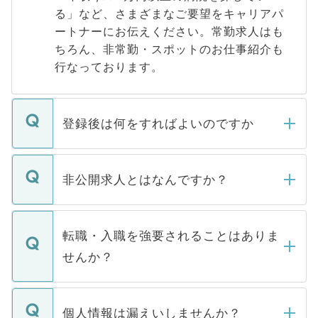
る」など、さまざまなご要望をキャリアパ
ートナーにお伝えください。常勤求人はも
ちろん、非常勤・スポットのお仕事紹介も
行なっております。
登録後は何をすればよいのですか
ご登録いただきましたら、弊社担当者がご
登録内容を確認し、その後メールもしくは
非公開求人とはなんですか？
お電話にて次のステップのご案内をいたし
ます。通常、5営業日以内にはご連絡をせて
マイナビDOCTORで取り扱っている求人の
いただきますので、しばらくお待ちくださ
うち約3割は、Webサイトからご覧いただ
転職・入職を強要されることはありま
い。
けない「非公開求人」です。非公開求人は
せんか？
下記の理由によって、一般には公開してい
ません。
転職・入職を強要することは一切ありませ
ん。また、仮に応募先から内定をいただい
個人情報は漏えいしませんか？