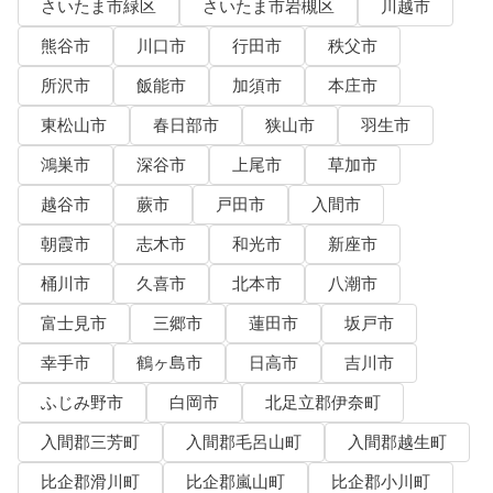
さいたま市緑区
さいたま市岩槻区
川越市
熊谷市
川口市
行田市
秩父市
所沢市
飯能市
加須市
本庄市
東松山市
春日部市
狭山市
羽生市
鴻巣市
深谷市
上尾市
草加市
越谷市
蕨市
戸田市
入間市
朝霞市
志木市
和光市
新座市
桶川市
久喜市
北本市
八潮市
富士見市
三郷市
蓮田市
坂戸市
幸手市
鶴ヶ島市
日高市
吉川市
ふじみ野市
白岡市
北足立郡伊奈町
入間郡三芳町
入間郡毛呂山町
入間郡越生町
比企郡滑川町
比企郡嵐山町
比企郡小川町