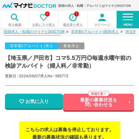
医師の求人・転職・アルバイトはマイナビDOCTOR
0
1
MENU
お気に入り求人
最近見た求人
マイページ
求人検索
医師求人・転職のマイナビDOCTOR
非常勤(アルバイト)医師求人
埼玉県
非常勤(アルバイト)求人
募集停止
【埼玉県／戸田市】コマ5.5万円◎毎週水曜午前の
検診アルバイト（婦人科／非常勤）
更新日 : 2024/06/07
求人No : 585772
最新の募集状況を
お気に入り
問い合わせる
こちらの求人は募集を停止しております。
最新の募集状況の確認も承ります。