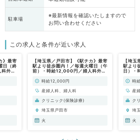
※最新情報を確認いたしますので
駐車場
お問い合わせください
この求人と条件が近い求人
カ》最寄
【埼玉県／戸田市】《駅チカ》最寄
【埼玉
曜日（終
駅より徒歩圏内！／毎週火曜日（午
駅より
人科外
前）・時給12,000円／婦人科外
日）・時
・婦人科
来・婦人科検診（産婦人科・婦人科
来・婦
／非常勤）
／非常
時給12,000円
時給
産婦人科、婦人科
産
クリニック(保険診療)
ク
埼玉県戸田市
埼
火
火