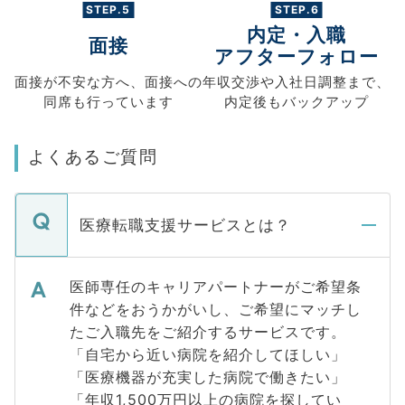
STEP.5
STEP.6
内定・入職
面接
アフターフォロー
面接が不安な方へ、
面接への
年収交渉や
入社日調整まで、
同席も
行っています
内定後もバックアップ
よくあるご質問
医療転職支援サービスとは？
医師専任のキャリアパートナーがご希望条
件などをおうかがいし、ご希望にマッチし
たご入職先をご紹介するサービスです。
「自宅から近い病院を紹介してほしい」
「医療機器が充実した病院で働きたい」
「年収1,500万円以上の病院を探してい