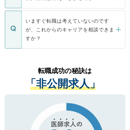
■応募殺到を避けるため 人気のある医療機
たとしても、ご本人が納得しない限り、内
関を公にしてしまうと、応募が殺到する場
定を承諾する必要はありません。内定先へ
個人情報が漏えいすることはありませんの
合があります。 選考を効率よく行うため
の辞退の連絡はキャリアパートナーが行い
で、ご安心ください。当サイトからの登録
いますぐ転職は考えていないのです
に、医療機関が求める条件に合った人材の
ますので、ご安心ください。
などで収集したご登録者様の個人情報は、
が、これからのキャリアを相談できま
みを人材紹介会社に依頼するケースが増え
ご本人のキャリアアップおよび転職活動の
ています。
すか？
支援を目的に使用いたします。お預かりし
ているすべての個人データはご本人の許可
お気軽にご相談ください。先生専任のキャ
なく、医療機関側に開示したり、第三者に
リアパートナーが将来のご希望などをおう
提供することは一切ありません。また弊社
かがいして、現在の医療機関の状況や紹介
転職成功の秘訣は
は、個人情報の取り扱いについての厳密な
経験をまじえながら、適切なアドバイスを
管理基準を満たした事業者のみに付与され
「非公開求人」
させていただきます。すぐにご転職をされ
る、プライバシーマークを取得済みです。
ない方には、長期的なサポートが可能です
ご登録いただいた個人情報は、SSL（デー
ので、まずはご登録ください。
タ暗号化）によって保護されていますの
で、機密保持に関してもご安心ください。