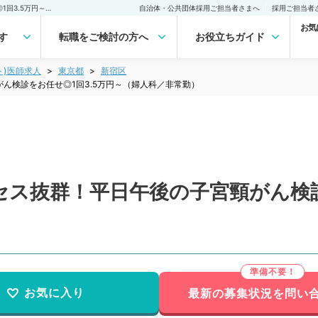
【東京都／新宿区】アクセス抜群！平日午後の子宮頸がん検診をお任せ◎1回3.5万円～（婦人科／非常勤）非常勤(アルバイト)の求人｜医師の求人・転職・アルバイトは【マイナビDOCTOR】
自治体・公共団体採用ご担当者さまへ
採用ご担当者
お気
す
転職をご検討の方へ
お役立ちガイド
ト)医師求人
東京都
新宿区
ん検診をお任せ◎1回3.5万円～（婦人科／非常勤）
ス抜群！平日午後の子宮頸がん検診
お気に入り
最新の募集状況を問い