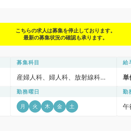
こちらの求人は募集を停止しております。
最新の募集状況の確認も承ります。
募集科目
給
産婦人科、婦人科、放射線科、
単
健診・人間ドック
勤務曜日
勤
午後
月
火
木
金
土