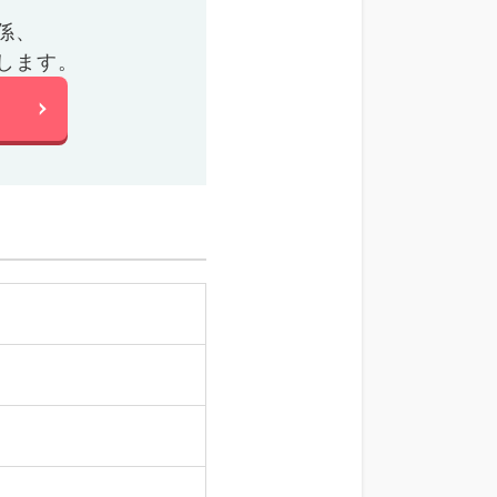
係、
します。