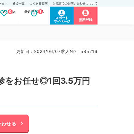
さまへ
拠点一覧
よくある質問
お電話でのお問い合わせについて
に入り求人
0
最近見た求人
1
スポット
無料登録
マイページ
更新日 : 2024/06/07
求人No : 585716
をお任せ◎1回3.5万円
合わせる