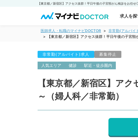
求人を探
医師求人・転職のマイナビDOCTOR
非常勤(アルバイ
【東京都／新宿区】アクセス抜群！平日午後の子宮頸が
非常勤(アルバイト)求人
募集停止
人気エリア
健診
駅近・徒歩圏内
【東京都／新宿区】アクセ
～（婦人科／非常勤）