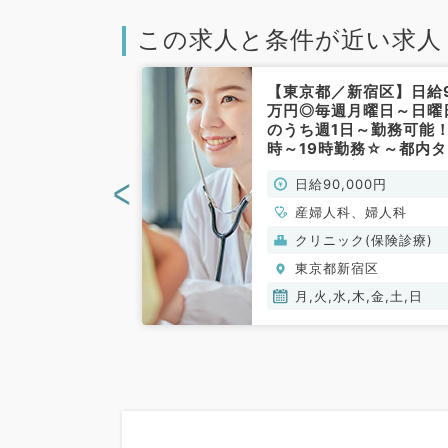
この求人と条件が近い求人
新宿区】日給最
【東京都／新宿区】日給
円の好条件求人で
万円◎毎週月曜日～日曜
応を頂ける先生
のうち週1日～勤務可能！
～日曜日のうち
時～19時勤務☆～都内タ
の募集（産婦人
ミナル駅最寄りで通勤便
<
00円
日給90,000円
／非常勤）
～（産婦人科、婦人科／
常勤）
、婦人科
産婦人科、婦人科
ク(美容・自由診
クリニック(保険診療)
宿区
東京都新宿区
木,金,土,日
月,火,水,木,金,土,日