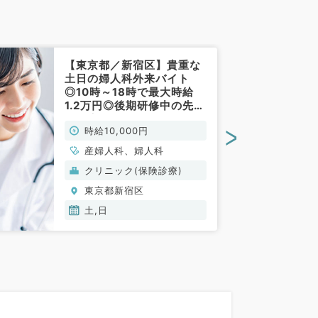
【東京都／新宿区】貴重な
土日の婦人科外来バイト
◎10時～18時で最大時給
1.2万円◎後期研修中の先生
もご応募いただけます（婦
>
時給10,000円
人科／非常勤）
産婦人科、婦人科
クリニック(保険診療)
東京都新宿区
土,日