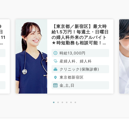
9
【東京都／新宿区】最大時
日
給1.5万円！毎週土・日曜日
11
の婦人科外来のアルバイト
ー
★時短勤務も相談可能！最
利
寄り駅より徒歩5分以内の
時給13,000円
非
クリニック（婦人科、産婦
人科／非常勤）
産婦人科、婦人科
クリニック(保険診療)
東京都新宿区
金,土,日