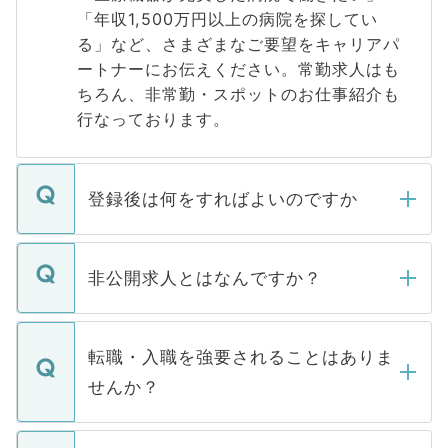
「年収1,500万円以上の病院を探してい
る」など、さまざまなご要望をキャリアパ
ートナーにお伝えください。常勤求人はも
ちろん、非常勤・スポットのお仕事紹介も
行なっております。
登録後は何をすればよいのですか
ご登録いただきましたら、弊社担当者がご
登録内容を確認し、その後メールもしくは
非公開求人とはなんですか？
お電話にて次のステップのご案内をいたし
ます。通常、5営業日以内にはご連絡をせて
マイナビDOCTORで取り扱っている求人の
いただきますので、しばらくお待ちくださ
うち約3割は、Webサイトからご覧いただ
転職・入職を強要されることはありま
い。
けない「非公開求人」です。非公開求人は
せんか？
下記の理由によって、一般には公開してい
ません。
転職・入職を強要することは一切ありませ