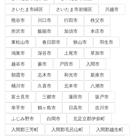
さいたま市緑区
さいたま市岩槻区
川越市
熊谷市
川口市
行田市
秩父市
所沢市
飯能市
加須市
本庄市
東松山市
春日部市
狭山市
羽生市
鴻巣市
深谷市
上尾市
草加市
越谷市
蕨市
戸田市
入間市
朝霞市
志木市
和光市
新座市
桶川市
久喜市
北本市
八潮市
富士見市
三郷市
蓮田市
坂戸市
幸手市
鶴ヶ島市
日高市
吉川市
ふじみ野市
白岡市
北足立郡伊奈町
入間郡三芳町
入間郡毛呂山町
入間郡越生町