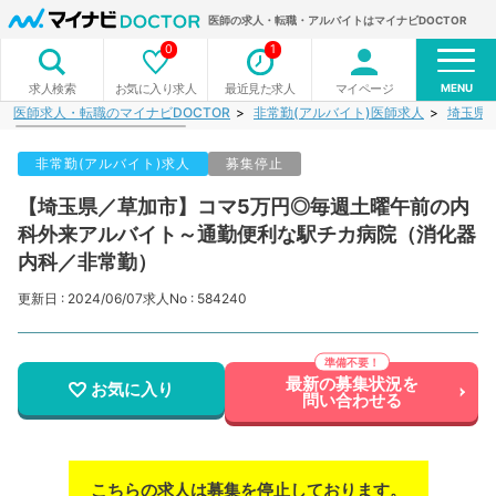
医師の求人・転職・アルバイトはマイナビDOCTOR
0
1
MENU
お気に入り求人
最近見た求人
マイページ
求人検索
医師求人・転職のマイナビDOCTOR
非常勤(アルバイト)医師求人
埼玉県
非常勤(アルバイト)求人
募集停止
【埼玉県／草加市】コマ5万円◎毎週土曜午前の内
科外来アルバイト～通勤便利な駅チカ病院（消化器
内科／非常勤）
更新日 : 2024/06/07
求人No : 584240
最新の募集状況を
お気に入り
問い合わせる
こちらの求人は募集を停止しております。