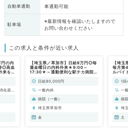
車通勤可能
自動車通勤
※最新情報を確認いたしますので
駐車場
お問い合わせください
この求人と条件が近い求人
万円の内
【埼玉県／草加市】日給8万円◎毎
【埼玉県
時◎高血
週金曜日の内科外来★9:00～
毎月第
外来をお
17:30★～通勤便利な駅チカ病院～
ルバイト
）
（一般内科／非常勤）
便利な
／非常
日給80,000円
1回
消化器内
一般内科
一
科、消化
科
病院（一般）
病
埼玉県草加市
埼
金
土