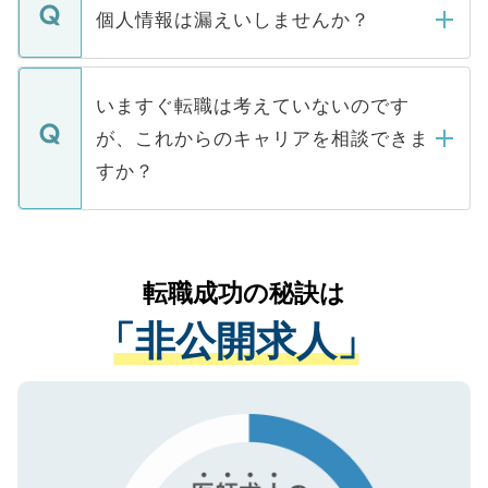
ん。また、仮に応募先から内定をいただい
個人情報は漏えいしませんか？
■応募殺到を避けるため 人気のある医療機
たとしても、ご本人が納得しない限り、内
関を公にしてしまうと、応募が殺到する場
定を承諾する必要はありません。内定先へ
個人情報が漏えいすることはありませんの
合があります。 選考を効率よく行うため
の辞退の連絡はキャリアパートナーが行い
で、ご安心ください。当サイトからの登録
いますぐ転職は考えていないのです
に、医療機関が求める条件に合った人材の
ますので、ご安心ください。
などで収集したご登録者様の個人情報は、
が、これからのキャリアを相談できま
みを人材紹介会社に依頼するケースが増え
ご本人のキャリアアップおよび転職活動の
ています。
すか？
支援を目的に使用いたします。お預かりし
ているすべての個人データはご本人の許可
お気軽にご相談ください。先生専任のキャ
なく、医療機関側に開示したり、第三者に
リアパートナーが将来のご希望などをおう
提供することは一切ありません。また弊社
かがいして、現在の医療機関の状況や紹介
転職成功の秘訣は
は、個人情報の取り扱いについての厳密な
経験をまじえながら、適切なアドバイスを
管理基準を満たした事業者のみに付与され
「非公開求人」
させていただきます。すぐにご転職をされ
る、プライバシーマークを取得済みです。
ない方には、長期的なサポートが可能です
ご登録いただいた個人情報は、SSL（デー
ので、まずはご登録ください。
タ暗号化）によって保護されていますの
で、機密保持に関してもご安心ください。