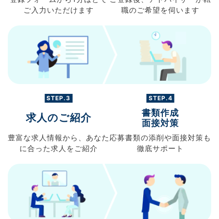
ご入力
いただけます
職の
ご希望を伺います
STEP.3
STEP.4
書類作成
求人のご紹介
面接対策
豊富な求人情報から、
あなた
応募書類の
添削や面接対策も
に合った求人を
ご紹介
徹底サポート