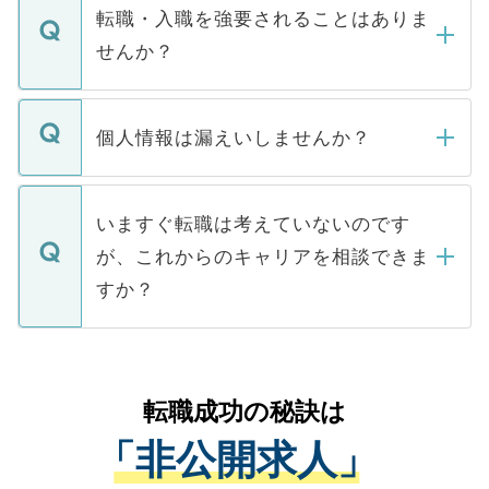
いただきますので、しばらくお待ちくださ
うち約3割は、Webサイトからご覧いただ
転職・入職を強要されることはありま
い。
けない「非公開求人」です。非公開求人は
せんか？
下記の理由によって、一般には公開してい
ません。
転職・入職を強要することは一切ありませ
ん。また、仮に応募先から内定をいただい
個人情報は漏えいしませんか？
■応募殺到を避けるため 人気のある医療機
たとしても、ご本人が納得しない限り、内
関を公にしてしまうと、応募が殺到する場
定を承諾する必要はありません。内定先へ
個人情報が漏えいすることはありませんの
合があります。 選考を効率よく行うため
の辞退の連絡はキャリアパートナーが行い
で、ご安心ください。当サイトからの登録
いますぐ転職は考えていないのです
に、医療機関が求める条件に合った人材の
ますので、ご安心ください。
などで収集したご登録者様の個人情報は、
が、これからのキャリアを相談できま
みを人材紹介会社に依頼するケースが増え
ご本人のキャリアアップおよび転職活動の
ています。
すか？
支援を目的に使用いたします。お預かりし
ているすべての個人データはご本人の許可
お気軽にご相談ください。先生専任のキャ
なく、医療機関側に開示したり、第三者に
リアパートナーが将来のご希望などをおう
提供することは一切ありません。また弊社
かがいして、現在の医療機関の状況や紹介
転職成功の秘訣は
は、個人情報の取り扱いについての厳密な
経験をまじえながら、適切なアドバイスを
管理基準を満たした事業者のみに付与され
「非公開求人」
させていただきます。すぐにご転職をされ
る、プライバシーマークを取得済みです。
ない方には、長期的なサポートが可能です