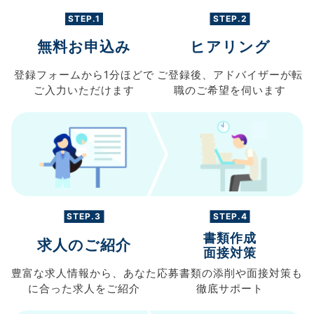
STEP.1
STEP.2
無料お申込み
ヒアリング
登録フォームから
1分ほどで
ご登録後、
アドバイザーが転
ご入力
いただけます
職の
ご希望を伺います
STEP.3
STEP.4
書類作成
求人のご紹介
面接対策
豊富な求人情報から、
あなた
応募書類の
添削や面接対策も
に合った求人を
ご紹介
徹底サポート