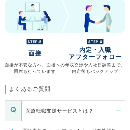
STEP.5
STEP.6
内定・入職
面接
アフターフォロー
面接が不安な方へ、
面接への
年収交渉や
入社日調整まで、
同席も
行っています
内定後もバックアップ
よくあるご質問
医療転職支援サービスとは？