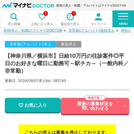
医師の求人・転職・アルバイトはマイナビDOCTOR
0
1
MENU
お気に入り求人
最近見た求人
マイページ
求人検索
医師求人・転職のマイナビDOCTOR
非常勤(アルバイト)医師求人
神奈川
非常勤(アルバイト)求人
募集停止
【神奈川県／横浜市】日給10万円の往診案件◎平
日のお好きな曜日に勤務可～駅チカ～（一般内科／
非常勤）
更新日 : 2024/06/07
求人No : 583745
最新の募集状況を
お気に入り
問い合わせる
こちらの求人は募集を停止しております。