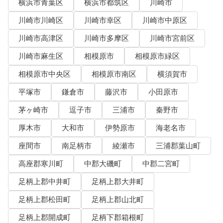
横浜市青葉区
横浜市都筑区
川崎市
川崎市川崎区
川崎市幸区
川崎市中原区
川崎市高津区
川崎市多摩区
川崎市宮前区
川崎市麻生区
相模原市
相模原市緑区
相模原市中央区
相模原市南区
横須賀市
平塚市
鎌倉市
藤沢市
小田原市
茅ヶ崎市
逗子市
三浦市
秦野市
厚木市
大和市
伊勢原市
海老名市
座間市
南足柄市
綾瀬市
三浦郡葉山町
高座郡寒川町
中郡大磯町
中郡二宮町
足柄上郡中井町
足柄上郡大井町
足柄上郡松田町
足柄上郡山北町
足柄上郡開成町
足柄下郡箱根町