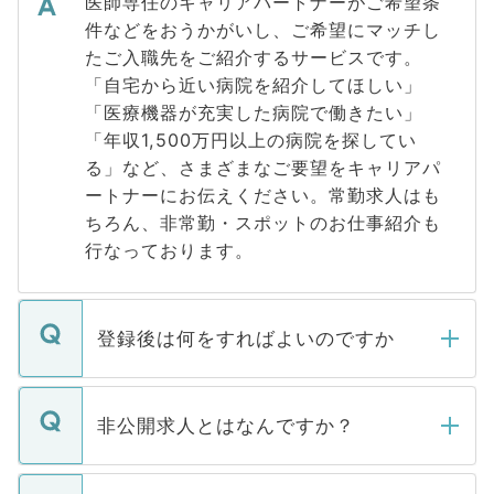
医師専任のキャリアパートナーがご希望条
件などをおうかがいし、ご希望にマッチし
たご入職先をご紹介するサービスです。
「自宅から近い病院を紹介してほしい」
「医療機器が充実した病院で働きたい」
「年収1,500万円以上の病院を探してい
る」など、さまざまなご要望をキャリアパ
ートナーにお伝えください。常勤求人はも
ちろん、非常勤・スポットのお仕事紹介も
行なっております。
登録後は何をすればよいのですか
ご登録いただきましたら、弊社担当者がご
登録内容を確認し、その後メールもしくは
非公開求人とはなんですか？
お電話にて次のステップのご案内をいたし
ます。通常、5営業日以内にはご連絡をせて
マイナビDOCTORで取り扱っている求人の