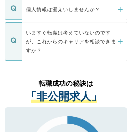
転職・入職を強要することは一切ありませ
ん。また、仮に応募先から内定をいただい
個人情報は漏えいしませんか？
■応募殺到を避けるため 人気のある医療機
たとしても、ご本人が納得しない限り、内
関を公にしてしまうと、応募が殺到する場
定を承諾する必要はありません。内定先へ
個人情報が漏えいすることはありませんの
合があります。 選考を効率よく行うため
の辞退の連絡はキャリアパートナーが行い
で、ご安心ください。当サイトからの登録
いますぐ転職は考えていないのです
に、医療機関が求める条件に合った人材の
ますので、ご安心ください。
などで収集したご登録者様の個人情報は、
が、これからのキャリアを相談できま
みを人材紹介会社に依頼するケースが増え
ご本人のキャリアアップおよび転職活動の
ています。
すか？
支援を目的に使用いたします。お預かりし
ているすべての個人データはご本人の許可
お気軽にご相談ください。先生専任のキャ
なく、医療機関側に開示したり、第三者に
リアパートナーが将来のご希望などをおう
提供することは一切ありません。また弊社
かがいして、現在の医療機関の状況や紹介
転職成功の秘訣は
は、個人情報の取り扱いについての厳密な
経験をまじえながら、適切なアドバイスを
管理基準を満たした事業者のみに付与され
「非公開求人」
させていただきます。すぐにご転職をされ
る、プライバシーマークを取得済みです。
ない方には、長期的なサポートが可能です
ご登録いただいた個人情報は、SSL（デー
ので、まずはご登録ください。
タ暗号化）によって保護されていますの
で、機密保持に関してもご安心ください。