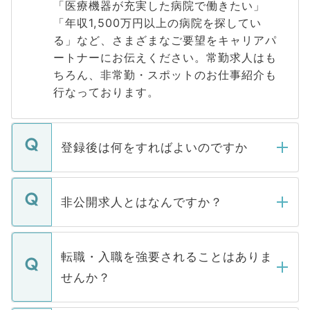
「医療機器が充実した病院で働きたい」
「年収1,500万円以上の病院を探してい
る」など、さまざまなご要望をキャリアパ
ートナーにお伝えください。常勤求人はも
ちろん、非常勤・スポットのお仕事紹介も
行なっております。
登録後は何をすればよいのですか
ご登録いただきましたら、弊社担当者がご
登録内容を確認し、その後メールもしくは
非公開求人とはなんですか？
お電話にて次のステップのご案内をいたし
ます。通常、5営業日以内にはご連絡をせて
マイナビDOCTORで取り扱っている求人の
いただきますので、しばらくお待ちくださ
うち約3割は、Webサイトからご覧いただ
転職・入職を強要されることはありま
い。
けない「非公開求人」です。非公開求人は
せんか？
下記の理由によって、一般には公開してい
ません。