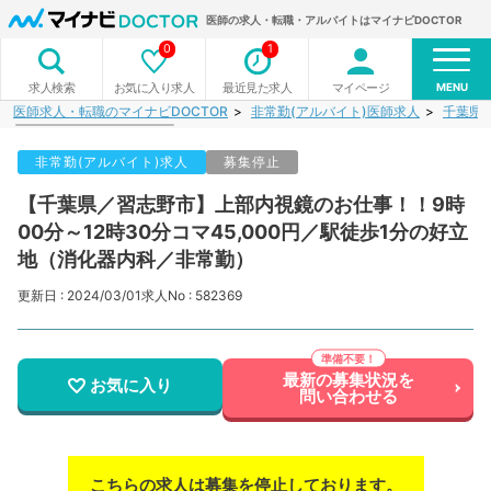
医師の求人・転職・アルバイトはマイナビDOCTOR
0
1
MENU
お気に入り求人
最近見た求人
マイページ
求人検索
医師求人・転職のマイナビDOCTOR
非常勤(アルバイト)医師求人
千葉県
非常勤(アルバイト)求人
募集停止
【千葉県／習志野市】上部内視鏡のお仕事！！9時
00分～12時30分コマ45,000円／駅徒歩1分の好立
地（消化器内科／非常勤）
更新日 : 2024/03/01
求人No : 582369
最新の募集状況を
お気に入り
問い合わせる
こちらの求人は募集を停止しております。