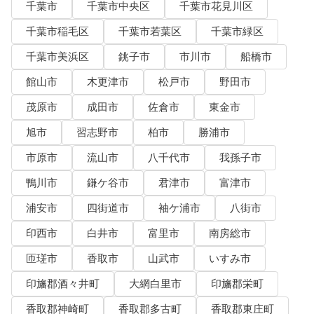
千葉市
千葉市中央区
千葉市花見川区
千葉市稲毛区
千葉市若葉区
千葉市緑区
千葉市美浜区
銚子市
市川市
船橋市
館山市
木更津市
松戸市
野田市
茂原市
成田市
佐倉市
東金市
旭市
習志野市
柏市
勝浦市
市原市
流山市
八千代市
我孫子市
鴨川市
鎌ケ谷市
君津市
富津市
浦安市
四街道市
袖ケ浦市
八街市
印西市
白井市
富里市
南房総市
匝瑳市
香取市
山武市
いすみ市
印旛郡酒々井町
大網白里市
印旛郡栄町
香取郡神崎町
香取郡多古町
香取郡東庄町