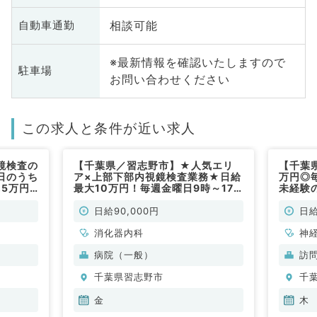
相談可能
自動車通勤
※最新情報を確認いたしますので
駐車場
お問い合わせください
この求人と条件が近い求人
鏡検査の
【千葉県／習志野市】★人気エリ
【千葉
日のうち
ア×上部下部内視鏡検査業務★日給
万円◎
,5万円
最大10万円！毎週金曜日9時～17
未経験
時30分のご勤務！（消化器内科／
勤）
非常勤）
日給90,000円
日給
消化器内科
神
科
病院（一般）
訪
分
千葉県習志野市
千
内
金
木