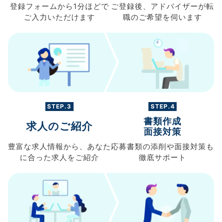
登録フォームから
1分ほどで
ご登録後、
アドバイザーが転
ご入力
いただけます
職の
ご希望を伺います
STEP.3
STEP.4
書類作成
求人のご紹介
面接対策
豊富な求人情報から、
あなた
応募書類の
添削や面接対策も
に合った求人を
ご紹介
徹底サポート