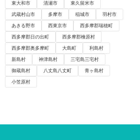
東大和市
清瀬市
東久留米市
武蔵村山市
多摩市
稲城市
羽村市
あきる野市
西東京市
西多摩郡瑞穂町
西多摩郡日の出町
西多摩郡檜原村
西多摩郡奥多摩町
大島町
利島村
新島村
神津島村
三宅島三宅村
御蔵島村
八丈島八丈町
青ヶ島村
小笠原村