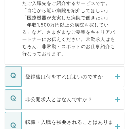
たご入職先をご紹介するサービスです。
「自宅から近い病院を紹介してほしい」
「医療機器が充実した病院で働きたい」
「年収1,500万円以上の病院を探してい
る」など、さまざまなご要望をキャリアパ
ートナーにお伝えください。常勤求人はも
ちろん、非常勤・スポットのお仕事紹介も
行なっております。
登録後は何をすればよいのですか
ご登録いただきましたら、弊社担当者がご
登録内容を確認し、その後メールもしくは
非公開求人とはなんですか？
お電話にて次のステップのご案内をいたし
ます。通常、5営業日以内にはご連絡をせて
マイナビDOCTORで取り扱っている求人の
いただきますので、しばらくお待ちくださ
うち約3割は、Webサイトからご覧いただ
転職・入職を強要されることはありま
い。
けない「非公開求人」です。非公開求人は