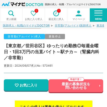
医師の求人・転職・アルバイトはマイナビDOCTOR
0
1
MENU
お気に入り求人
最近見た求人
マイページ
求人検索
医師求人・転職のマイナビDOCTOR
非常勤(アルバイト)医師求人
東京都
非常勤(アルバイト)求人
募集停止
【東京都／世田谷区】ゆったりめ勤務◎毎週金曜
日・1回3万円の当直バイト～駅チカ～（腎臓内科
／非常勤）
更新日 : 2024/06/07
求人No : 573461
最新の募集状況を
お気に入り
問い合わせる
こちらの求人は募集を停止しております。