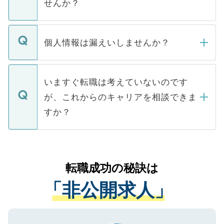
せんか？
下記の理由によって、一般には公開してい
ません。
転職・入職を強要することは一切ありませ
ん。また、仮に応募先から内定をいただい
個人情報は漏えいしませんか？
■応募殺到を避けるため 人気のある医療機
たとしても、ご本人が納得しない限り、内
関を公にしてしまうと、応募が殺到する場
定を承諾する必要はありません。内定先へ
個人情報が漏えいすることはありませんの
合があります。 選考を効率よく行うため
の辞退の連絡はキャリアパートナーが行い
で、ご安心ください。当サイトからの登録
いますぐ転職は考えていないのです
に、医療機関が求める条件に合った人材の
ますので、ご安心ください。
などで収集したご登録者様の個人情報は、
が、これからのキャリアを相談できま
みを人材紹介会社に依頼するケースが増え
ご本人のキャリアアップおよび転職活動の
ています。
すか？
支援を目的に使用いたします。お預かりし
ているすべての個人データはご本人の許可
お気軽にご相談ください。先生専任のキャ
なく、医療機関側に開示したり、第三者に
リアパートナーが将来のご希望などをおう
提供することは一切ありません。また弊社
かがいして、現在の医療機関の状況や紹介
転職成功の秘訣は
は、個人情報の取り扱いについての厳密な
経験をまじえながら、適切なアドバイスを
管理基準を満たした事業者のみに付与され
「非公開求人」
させていただきます。すぐにご転職をされ
る、プライバシーマークを取得済みです。
ない方には、長期的なサポートが可能です
ご登録いただいた個人情報は、SSL（デー
ので、まずはご登録ください。
タ暗号化）によって保護されていますの