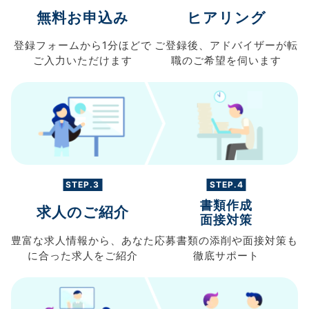
無料お申込み
ヒアリング
登録フォームから
1分ほどで
ご登録後、
アドバイザーが転
ご入力
いただけます
職の
ご希望を伺います
STEP.3
STEP.4
書類作成
求人のご紹介
面接対策
豊富な求人情報から、
あなた
応募書類の
添削や面接対策も
に合った求人を
ご紹介
徹底サポート