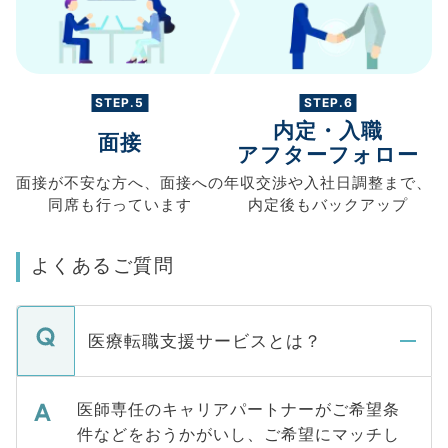
STEP.5
STEP.6
内定・入職
面接
アフターフォロー
面接が不安な方へ、
面接への
年収交渉や
入社日調整まで、
同席も
行っています
内定後もバックアップ
よくあるご質問
医療転職支援サービスとは？
医師専任のキャリアパートナーがご希望条
件などをおうかがいし、ご希望にマッチし