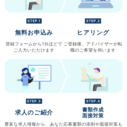
STEP.1
STEP.2
無料お申込み
ヒアリング
登録フォームから
1分ほどで
ご登録後、
アドバイザーが転
ご入力
いただけます
職の
ご希望を伺います
STEP.3
STEP.4
書類作成
求人のご紹介
面接対策
豊富な求人情報から、
あなた
応募書類の
添削や面接対策も