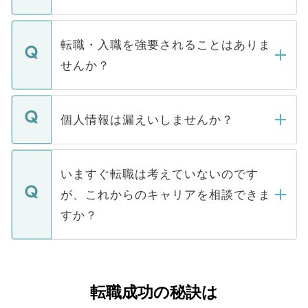
お電話にて次のステップのご案内をいたし
ます。通常、5営業日以内にはご連絡をせて
マイナビDOCTORで取り扱っている求人の
いただきますので、しばらくお待ちくださ
うち約3割は、Webサイトからご覧いただ
転職・入職を強要されることはありま
い。
けない「非公開求人」です。非公開求人は
せんか？
下記の理由によって、一般には公開してい
ません。
転職・入職を強要することは一切ありませ
ん。また、仮に応募先から内定をいただい
個人情報は漏えいしませんか？
■応募殺到を避けるため 人気のある医療機
たとしても、ご本人が納得しない限り、内
関を公にしてしまうと、応募が殺到する場
定を承諾する必要はありません。内定先へ
個人情報が漏えいすることはありませんの
合があります。 選考を効率よく行うため
の辞退の連絡はキャリアパートナーが行い
で、ご安心ください。当サイトからの登録
いますぐ転職は考えていないのです
に、医療機関が求める条件に合った人材の
ますので、ご安心ください。
などで収集したご登録者様の個人情報は、
が、これからのキャリアを相談できま
みを人材紹介会社に依頼するケースが増え
ご本人のキャリアアップおよび転職活動の
ています。
すか？
支援を目的に使用いたします。お預かりし
ているすべての個人データはご本人の許可
お気軽にご相談ください。先生専任のキャ
なく、医療機関側に開示したり、第三者に
リアパートナーが将来のご希望などをおう
提供することは一切ありません。また弊社
かがいして、現在の医療機関の状況や紹介
転職成功の秘訣は
は、個人情報の取り扱いについての厳密な
経験をまじえながら、適切なアドバイスを