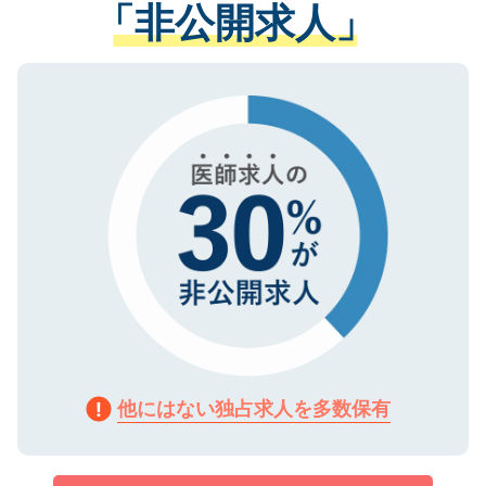
管理基準を満たした事業者のみに付与され
「非公開求人」
させていただきます。すぐにご転職をされ
る、プライバシーマークを取得済みです。
ない方には、長期的なサポートが可能です
ご登録いただいた個人情報は、SSL（デー
ので、まずはご登録ください。
タ暗号化）によって保護されていますの
で、機密保持に関してもご安心ください。
他にはない独占求人を多数保有