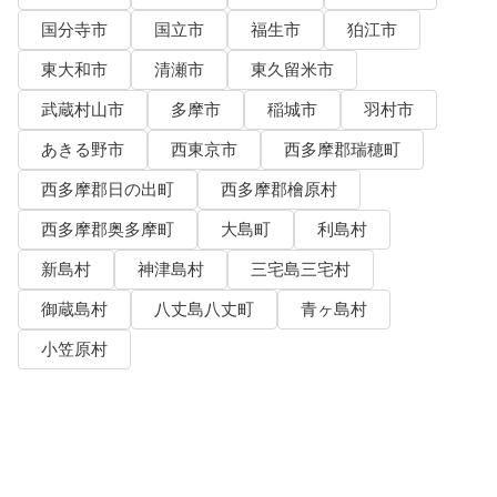
国分寺市
国立市
福生市
狛江市
東大和市
清瀬市
東久留米市
武蔵村山市
多摩市
稲城市
羽村市
あきる野市
西東京市
西多摩郡瑞穂町
西多摩郡日の出町
西多摩郡檜原村
西多摩郡奥多摩町
大島町
利島村
新島村
神津島村
三宅島三宅村
御蔵島村
八丈島八丈町
青ヶ島村
小笠原村