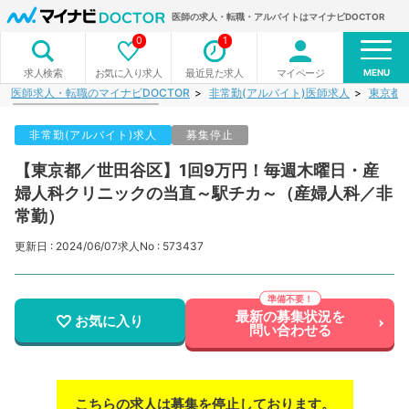
医師の求人・転職・アルバイトはマイナビDOCTOR
0
1
MENU
お気に入り求人
最近見た求人
マイページ
求人検索
医師求人・転職のマイナビDOCTOR
非常勤(アルバイト)医師求人
東京都
非常勤(アルバイト)求人
募集停止
【東京都／世田谷区】1回9万円！毎週木曜日・産
婦人科クリニックの当直～駅チカ～（産婦人科／非
常勤）
更新日 : 2024/06/07
求人No : 573437
最新の募集状況を
お気に入り
問い合わせる
こちらの求人は募集を停止しております。