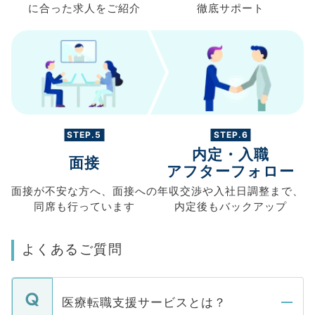
に合った求人を
ご紹介
徹底サポート
STEP.5
STEP.6
内定・入職
面接
アフターフォロー
面接が不安な方へ、
面接への
年収交渉や
入社日調整まで、
同席も
行っています
内定後もバックアップ
よくあるご質問
医療転職支援サービスとは？