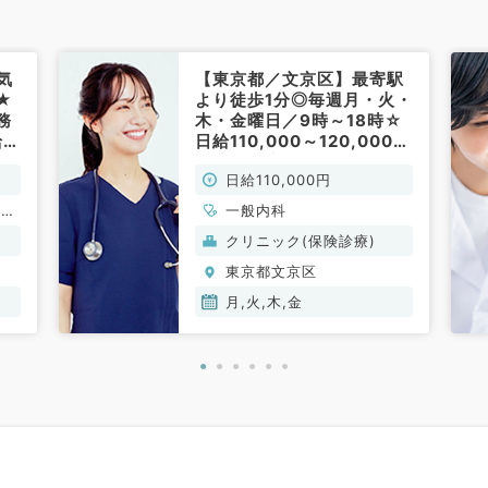
気
【東京都／文京区】最寄駅
★
より徒歩1分◎毎週月・火・
務
木・金曜日／9時～18時☆
1
日給110,000～120,000円
一
／訪問診療のお仕事です
日給110,000円
（内科／非常勤）
、呼
一般内科
、内
クリニック(保険診療)
東京都文京区
月,火,木,金