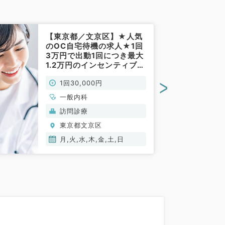
【東京都／文京区】★人気
のOC自宅待機の求人★1回
3万円で出動1回につき最大
1.2万円のインセンティブあ
り◎ファーストコールは看
>
1回30,000円
護師の方が対応（一般内科
／非常勤）
一般内科
訪問診療
東京都文京区
月,火,水,木,金,土,日