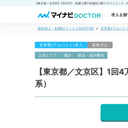
求人を探
医師求人・転職のマイナビDOCTOR
非常勤(アルバイ
非常勤(アルバイト)求人
募集停止
人気エリア
健診
駅近・徒歩圏内
【東京都／文京区】1回
系）