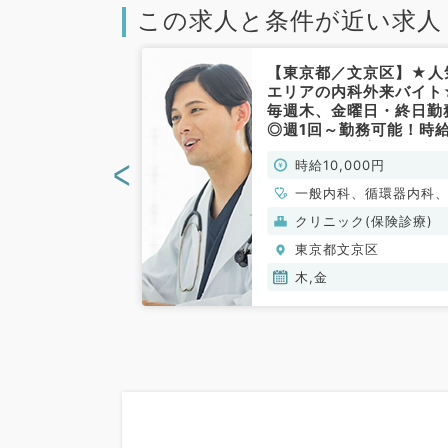
この求人と条件が近い求人
文京区】人気エ
【東京都／文京区】★人
問バイト！教育
エリアの内科外来バイト
体制の整ったク
毎週木、金曜日・終日勤
の募集◎毎週土
◎週1回～勤務可能！時給
～◎勤務時間・
万円からのご案内です（
<
00円
時給10,000円
相談可能です
般内科／非常勤）
外科系／非常
、外科系全般、一
一般内科、循環器内科
吸器内科、消化器内科
クリニック(保険診療)
分泌・代謝内科
京区
東京都文京区
木,金