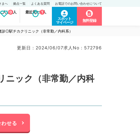
さまへ
拠点一覧
よくある質問
お電話でのお問い合わせについて
に入り求人
0
最近見た求人
1
スポット
無料登録
マイページ
健診◎駅チカクリニック（非常勤／内科系）
更新日 : 2024/06/07
求人No : 572796
リニック（非常勤／内科
合わせる