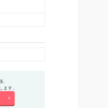
係、
します。