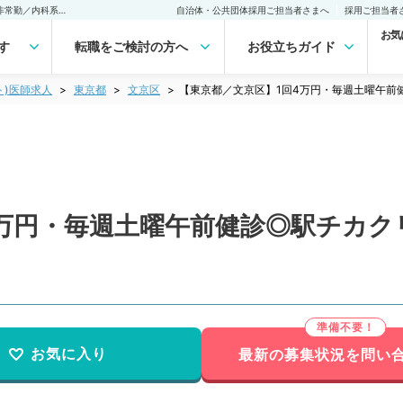
【東京都／文京区】1回4万円・毎週土曜午前健診◎駅チカクリニック（非常勤／内科系）非常勤(アルバイト)の求人｜医師の求人・転職・アルバイトは【マイナビDOCTOR】
自治体・公共団体採用ご担当者さまへ
採用ご担当者
お気
す
転職をご検討の方へ
お役立ちガイド
ト)医師求人
東京都
文京区
【東京都／文京区】1回4万円・毎週土曜午前
4万円・毎週土曜午前健診◎駅チカク
お気に入り
最新の募集状況を問い