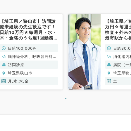
【埼玉県／狭山市】訪問診
【埼玉県／
療未経験の先生歓迎です！
万円☆毎週
日給10万円★毎週月・水・
検査＋外来
木・金曜のうち週1回勤務
最寄駅から
★日給10万円★駅徒歩3分
◎（消化器
日給100,000円
日給80,
とアクセス抜群のクリニッ
科／非常勤
ク～（内科系、外科系／非
脳神経外科、呼吸器外科、
消化器内
常勤）
心臓血管外科、一般内科、
訪問診療
病院（一
循環器内科、呼吸器内科、
埼玉県狭山市
埼玉県狭
消化器内科、内分泌・代謝
内科、外科系全般、一般外
月,水,木,金
土
科、消化器外科、科目不問