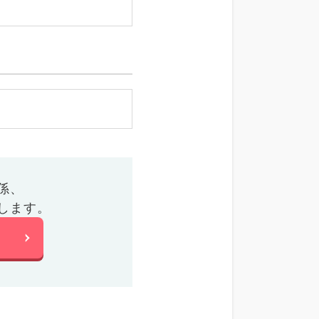
係、
します。