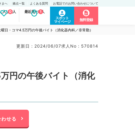
さまへ
拠点一覧
よくある質問
お電話でのお問い合わせについて
に入り求人
0
最近見た求人
1
スポット
無料登録
マイページ
曜日・コマ4.5万円の午後バイト（消化器内科／非常勤）
更新日 : 2024/06/07
求人No : 570814
5万円の午後バイト（消化
合わせる