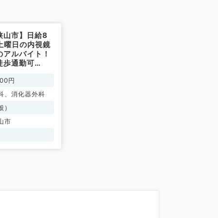
狭山市】日給8
土曜日の内視鏡
のアルバイト！
徒歩通勤可
内科・消化器外
000円
）
科、消化器外科
般）
山市