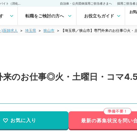
【埼玉県／狭山市】専門外来のお仕事◎火・土曜日・コマ4.5万円の午後バイト（消化器内科／非常勤）非常勤(アルバイト)の求人｜医師の求人・転職・アルバイトは【マイナビDOCTOR】
自治体・公共団体採用ご担当者さまへ
採用ご担当者
お気
す
転職をご検討の方へ
お役立ちガイド
ト)医師求人
埼玉県
狭山市
【埼玉県／狭山市】専門外来のお仕事◎火・土
外来のお仕事◎火・土曜日・コマ4.
お気に入り
最新の募集状況を問い