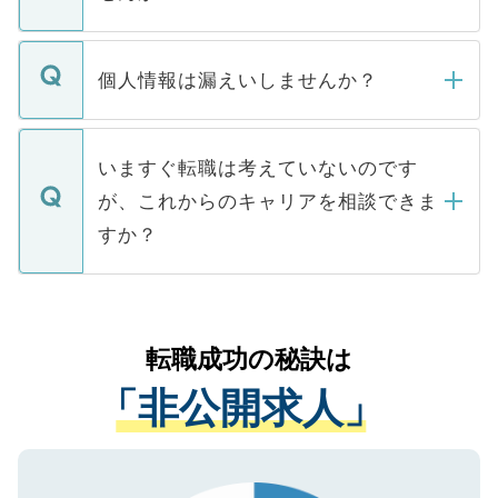
下記の理由によって、一般には公開してい
ません。
転職・入職を強要することは一切ありませ
ん。また、仮に応募先から内定をいただい
個人情報は漏えいしませんか？
■応募殺到を避けるため 人気のある医療機
たとしても、ご本人が納得しない限り、内
関を公にしてしまうと、応募が殺到する場
定を承諾する必要はありません。内定先へ
個人情報が漏えいすることはありませんの
合があります。 選考を効率よく行うため
の辞退の連絡はキャリアパートナーが行い
で、ご安心ください。当サイトからの登録
いますぐ転職は考えていないのです
に、医療機関が求める条件に合った人材の
ますので、ご安心ください。
などで収集したご登録者様の個人情報は、
が、これからのキャリアを相談できま
みを人材紹介会社に依頼するケースが増え
ご本人のキャリアアップおよび転職活動の
ています。
すか？
支援を目的に使用いたします。お預かりし
ているすべての個人データはご本人の許可
お気軽にご相談ください。先生専任のキャ
なく、医療機関側に開示したり、第三者に
リアパートナーが将来のご希望などをおう
提供することは一切ありません。また弊社
かがいして、現在の医療機関の状況や紹介
転職成功の秘訣は
は、個人情報の取り扱いについての厳密な
経験をまじえながら、適切なアドバイスを
管理基準を満たした事業者のみに付与され
「非公開求人」
させていただきます。すぐにご転職をされ
る、プライバシーマークを取得済みです。
ない方には、長期的なサポートが可能です
ご登録いただいた個人情報は、SSL（デー
ので、まずはご登録ください。
タ暗号化）によって保護されていますの
で、機密保持に関してもご安心ください。