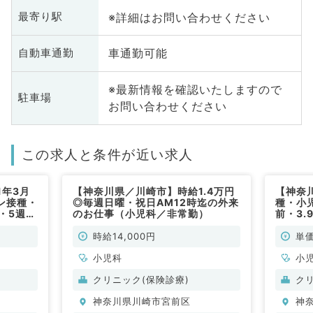
※詳細はお問い合わせください
最寄り駅
車通勤可能
自動車通勤
※最新情報を確認いたしますので
駐車場
お問い合わせください
この求人と条件が近い求人
1年3月
【神奈川県／川崎市】時給1.4万円
【神奈
ン接種・
◎毎週日曜・祝日AM12時迄の外来
種・小
・5週土
のお仕事（小児科／非常勤）
前・3
3万円と
）
時給14,000円
単価
小児科
小
クリニック(保険診療)
ク
神奈川県川崎市宮前区
神