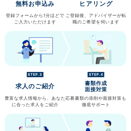
無料お申込み
ヒアリング
登録フォームから
1分ほどで
ご登録後、
アドバイザーが転
ご入力
いただけます
職の
ご希望を伺います
STEP.3
STEP.4
書類作成
求人のご紹介
面接対策
豊富な求人情報から、
あなた
応募書類の
添削や面接対策も
に合った求人を
ご紹介
徹底サポート