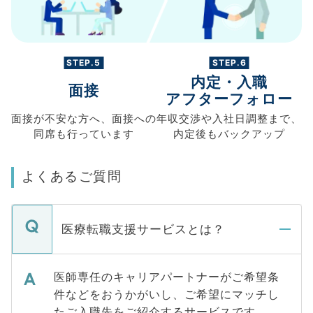
STEP.5
STEP.6
内定・入職
面接
アフターフォロー
面接が不安な方へ、
面接への
年収交渉や
入社日調整まで、
同席も
行っています
内定後もバックアップ
よくあるご質問
医療転職支援サービスとは？
医師専任のキャリアパートナーがご希望条
件などをおうかがいし、ご希望にマッチし
たご入職先をご紹介するサービスです。