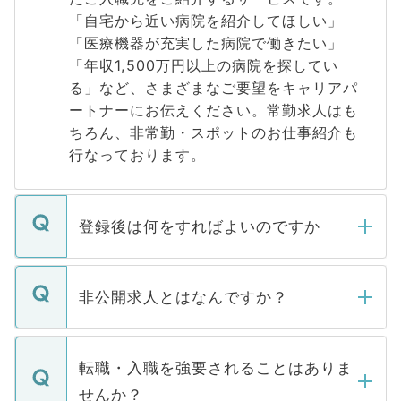
「自宅から近い病院を紹介してほしい」
「医療機器が充実した病院で働きたい」
「年収1,500万円以上の病院を探してい
る」など、さまざまなご要望をキャリアパ
ートナーにお伝えください。常勤求人はも
ちろん、非常勤・スポットのお仕事紹介も
行なっております。
登録後は何をすればよいのですか
ご登録いただきましたら、弊社担当者がご
登録内容を確認し、その後メールもしくは
非公開求人とはなんですか？
お電話にて次のステップのご案内をいたし
ます。通常、5営業日以内にはご連絡をせて
マイナビDOCTORで取り扱っている求人の
いただきますので、しばらくお待ちくださ
うち約3割は、Webサイトからご覧いただ
転職・入職を強要されることはありま
い。
けない「非公開求人」です。非公開求人は
せんか？