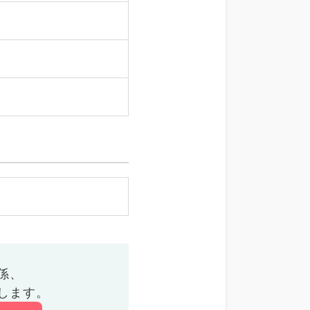
係、
します。