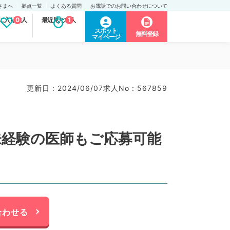
さまへ
拠点一覧
よくある質問
お電話でのお問い合わせについて
に入り求人
0
最近見た求人
1
スポット
無料登録
マイページ
更新日 : 2024/06/07
求人No : 567859
未経験の医師もご応募可能
合わせる