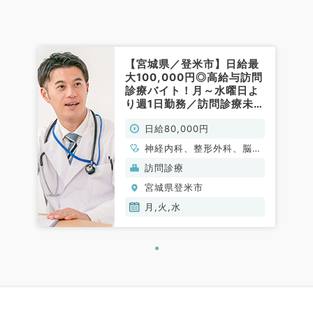
【宮城県／登米市】日給最
大100,000円◎高給与訪問
診療バイト！月～水曜日よ
り週1日勤務／訪問診療未経
験者も歓迎です★（内科
日給80,000円
系・外科系／非常勤）
神経内科、整形外科、脳神
経外科、心臓血管外科、泌
訪問診療
尿器科、一般内科、循環器
宮城県登米市
内科、呼吸器内科、消化器
内科、内分泌・代謝内科、
月,火,水
腎臓内科、老年内科、血液
内科、外科系全般、一般外
科、消化器外科、膠原病科