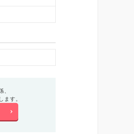
係、
します。