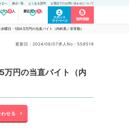
さまへ
拠点一覧
よくある質問
お電話でのお問い合わせについて
に入り求人
0
最近見た求人
1
スポット
無料登録
マイページ
水曜日・1回4.5万円の当直バイト（内科系／非常勤）
更新日 : 2024/06/07
求人No : 559519
.5万円の当直バイト（内
合わせる