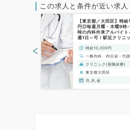
この求人と条件が近い求人
区】週1日～勤
【東京都／大田区】時給
・水・金／日給
円◎毎週月曜・木曜9時‐
！9時～18時で
時の内科外来アルバイト
お仕事です！
週1日～可！駅近クリニ
／非常勤）
で通勤便利です（一般内
<
00円
時給10,000円
／非常勤）
一般内科、内分泌・代
科
(保険診療)
クリニック(保険診療)
田区
東京都大田区
金
月,木,金