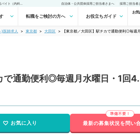
【東京都／大田区】駅チカで通勤便利◎毎週月水曜日・1回4.5万円の当直バイト（内科系／非常勤）非常勤(アルバイト)の求人｜医師の求人・転職・アルバイトは【マイナビDOCTOR】
自治体・公共団体採用ご担当者さまへ
採用ご担当者
お気
す
転職をご検討の方へ
お役立ちガイド
ト)医師求人
東京都
大田区
【東京都／大田区】駅チカで通勤便利◎毎週月
で通勤便利◎毎週月水曜日・1回4
お気に入り
最新の募集状況を問い