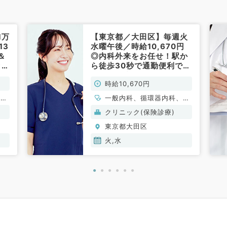
1万
【東京都／大田区】毎週火
13
水曜午後／時給10,670円
＆
◎内科外来をお任せ！駅か
ック
ら徒歩30秒で通勤便利です
科
♪（内科系／非常勤）
時給10,670円
謝内
一般内科、循環器内科、呼
吸器内科、消化器内科、内
クリニック(保険診療)
分泌・代謝内科、腎臓内科
東京都大田区
火,水