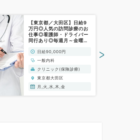
【東京都／大田区】日給9
万円◎人気の訪問診療のお
仕事◎看護師・ドライバー
同行あり◎毎週月～金曜日
でゆったりめのご勤務（一
>
日給90,000円
般内科／非常勤）
一般内科
クリニック(保険診療)
東京都大田区
月,火,水,木,金