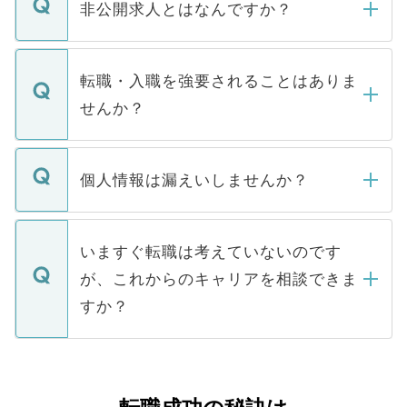
登録内容を確認し、その後メールもしくは
非公開求人とはなんですか？
お電話にて次のステップのご案内をいたし
ます。通常、5営業日以内にはご連絡をせて
マイナビDOCTORで取り扱っている求人の
いただきますので、しばらくお待ちくださ
うち約3割は、Webサイトからご覧いただ
転職・入職を強要されることはありま
い。
けない「非公開求人」です。非公開求人は
せんか？
下記の理由によって、一般には公開してい
ません。
転職・入職を強要することは一切ありませ
ん。また、仮に応募先から内定をいただい
個人情報は漏えいしませんか？
■応募殺到を避けるため 人気のある医療機
たとしても、ご本人が納得しない限り、内
関を公にしてしまうと、応募が殺到する場
定を承諾する必要はありません。内定先へ
個人情報が漏えいすることはありませんの
合があります。 選考を効率よく行うため
の辞退の連絡はキャリアパートナーが行い
で、ご安心ください。当サイトからの登録
いますぐ転職は考えていないのです
に、医療機関が求める条件に合った人材の
ますので、ご安心ください。
などで収集したご登録者様の個人情報は、
が、これからのキャリアを相談できま
みを人材紹介会社に依頼するケースが増え
ご本人のキャリアアップおよび転職活動の
ています。
すか？
支援を目的に使用いたします。お預かりし
ているすべての個人データはご本人の許可
お気軽にご相談ください。先生専任のキャ
なく、医療機関側に開示したり、第三者に
リアパートナーが将来のご希望などをおう
提供することは一切ありません。また弊社
かがいして、現在の医療機関の状況や紹介
は、個人情報の取り扱いについての厳密な