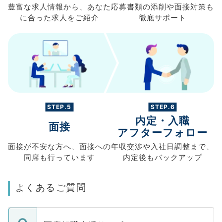
豊富な求人情報から、
あなた
応募書類の
添削や面接対策も
に合った求人を
ご紹介
徹底サポート
STEP.5
STEP.6
内定・入職
面接
アフターフォロー
面接が不安な方へ、
面接への
年収交渉や
入社日調整まで、
同席も
行っています
内定後もバックアップ
よくあるご質問