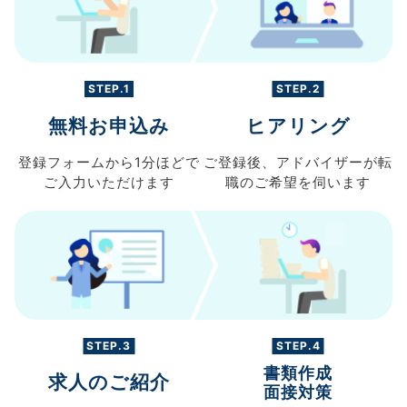
STEP.1
STEP.2
無料お申込み
ヒアリング
登録フォームから
1分ほどで
ご登録後、
アドバイザーが転
ご入力
いただけます
職の
ご希望を伺います
STEP.3
STEP.4
書類作成
求人のご紹介
面接対策