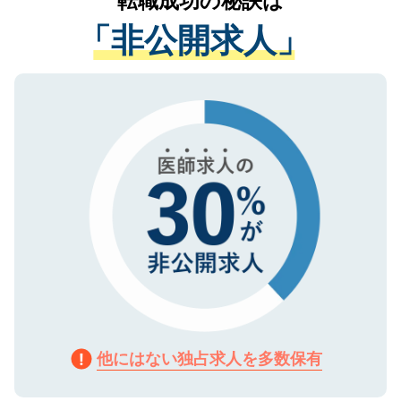
転職成功の秘訣は
経験をまじえながら、適切なアドバイスを
管理基準を満たした事業者のみに付与され
「非公開求人」
させていただきます。すぐにご転職をされ
る、プライバシーマークを取得済みです。
ない方には、長期的なサポートが可能です
ご登録いただいた個人情報は、SSL（デー
ので、まずはご登録ください。
タ暗号化）によって保護されていますの
で、機密保持に関してもご安心ください。
他にはない独占求人を多数保有