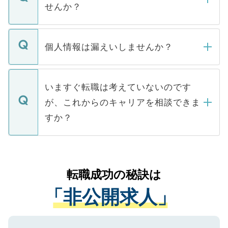
けない「非公開求人」です。非公開求人は
せんか？
下記の理由によって、一般には公開してい
ません。
転職・入職を強要することは一切ありませ
ん。また、仮に応募先から内定をいただい
個人情報は漏えいしませんか？
■応募殺到を避けるため 人気のある医療機
たとしても、ご本人が納得しない限り、内
関を公にしてしまうと、応募が殺到する場
定を承諾する必要はありません。内定先へ
個人情報が漏えいすることはありませんの
合があります。 選考を効率よく行うため
の辞退の連絡はキャリアパートナーが行い
で、ご安心ください。当サイトからの登録
いますぐ転職は考えていないのです
に、医療機関が求める条件に合った人材の
ますので、ご安心ください。
などで収集したご登録者様の個人情報は、
が、これからのキャリアを相談できま
みを人材紹介会社に依頼するケースが増え
ご本人のキャリアアップおよび転職活動の
ています。
すか？
支援を目的に使用いたします。お預かりし
ているすべての個人データはご本人の許可
お気軽にご相談ください。先生専任のキャ
なく、医療機関側に開示したり、第三者に
リアパートナーが将来のご希望などをおう
提供することは一切ありません。また弊社
かがいして、現在の医療機関の状況や紹介
転職成功の秘訣は
は、個人情報の取り扱いについての厳密な
経験をまじえながら、適切なアドバイスを
管理基準を満たした事業者のみに付与され
「非公開求人」
させていただきます。すぐにご転職をされ
る、プライバシーマークを取得済みです。
ない方には、長期的なサポートが可能です
ご登録いただいた個人情報は、SSL（デー
ので、まずはご登録ください。
タ暗号化）によって保護されていますの