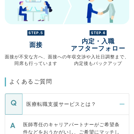
STEP.5
STEP.6
内定・入職
面接
アフターフォロー
面接が不安な方へ、
面接への
年収交渉や
入社日調整まで、
同席も
行っています
内定後もバックアップ
よくあるご質問
医療転職支援サービスとは？
医師専任のキャリアパートナーがご希望条
件などをおうかがいし、ご希望にマッチし