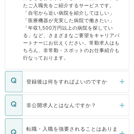
たご入職先をご紹介するサービスです。
「自宅から近い病院を紹介してほしい」
「医療機器が充実した病院で働きたい」
「年収1,500万円以上の病院を探してい
る」など、さまざまなご要望をキャリアパ
ートナーにお伝えください。常勤求人はも
ちろん、非常勤・スポットのお仕事紹介も
行なっております。
登録後は何をすればよいのですか
ご登録いただきましたら、弊社担当者がご
登録内容を確認し、その後メールもしくは
非公開求人とはなんですか？
お電話にて次のステップのご案内をいたし
ます。通常、5営業日以内にはご連絡をせて
マイナビDOCTORで取り扱っている求人の
いただきますので、しばらくお待ちくださ
うち約3割は、Webサイトからご覧いただ
転職・入職を強要されることはありま
い。