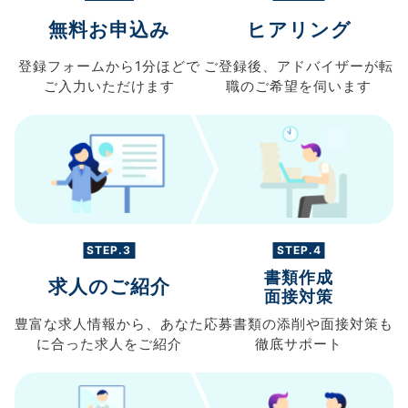
無料お申込み
ヒアリング
登録フォームから
1分ほどで
ご登録後、
アドバイザーが転
ご入力
いただけます
職の
ご希望を伺います
STEP.3
STEP.4
書類作成
求人のご紹介
面接対策
豊富な求人情報から、
あなた
応募書類の
添削や面接対策も
に合った求人を
ご紹介
徹底サポート