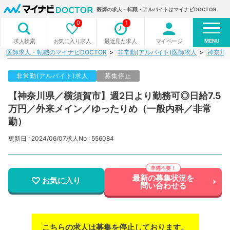
医師の求人・転職・アルバイトはマイナビDOCTOR
0
1
MENU
お気に入り求人
最近見た求人
マイページ
求人検索
医師求人・転職のマイナビDOCTOR
非常勤(アルバイト)医師求人
神奈川
非常勤(アルバイト)求人
募集停止
【神奈川県／横須賀市】週2日より勤務可◎日給7.5
万円／外来メイン／ゆったりめ（一般内科／非常
勤）
更新日 : 2024/06/07
求人No : 556084
最新の募集状況を
お気に入り
問い合わせる
こちらの求人は募集を停止しております。