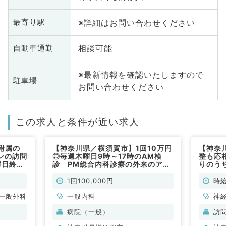
※詳細はお問い合わせください
最寄り駅
相談可能
自動車通勤
※最新情報を確認いたしますので
駐車場
お問い合わせください
この求人と条件が近い求人
附属の
【神奈川県／横須賀市】1回10万円
【神奈
ンの訪問
◎毎週木曜日9時～17時のAM検
整も応
曜日終日
診 PM総合内科診療の外来のアル
りのう
8万円
バイト！！マイカー通勤が便利です
給1万
研修中の
（一般内科／非常勤)
験歓迎
1回100,000円
時給
ックでの
（内科
非常勤）
一般外科
一般内科
神
科
病院（一般）
訪
臓