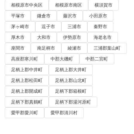
相模原市中央区
相模原市南区
横須賀市
平塚市
鎌倉市
藤沢市
小田原市
茅ヶ崎市
逗子市
三浦市
秦野市
厚木市
大和市
伊勢原市
海老名市
座間市
南足柄市
綾瀬市
三浦郡葉山町
高座郡寒川町
中郡大磯町
中郡二宮町
足柄上郡中井町
足柄上郡大井町
足柄上郡松田町
足柄上郡山北町
足柄上郡開成町
足柄下郡箱根町
足柄下郡真鶴町
足柄下郡湯河原町
愛甲郡愛川町
愛甲郡清川村