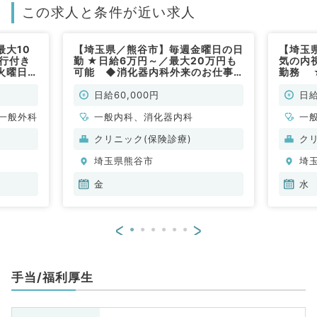
この求人と条件が近い求人
最大10
【埼玉県／熊谷市】毎週金曜日の日
【埼玉
同行付き
勤 ★日給6万円～／最大20万円も
気の内
火曜日の
可能 ◆消化器内科外来のお仕事
勤務 
常勤）
◆内視鏡検査もあります ～マイカ
来・消
ー通勤可～（一般内科・消化器内科
ー通勤
日給60,000円
日給
／非常勤）
一般外科
一般内科、消化器内科
一
クリニック(保険診療)
ク
埼玉県熊谷市
埼
金
水
<
>
手当/福利厚生