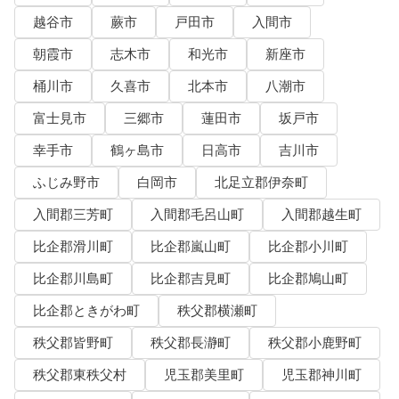
越谷市
蕨市
戸田市
入間市
朝霞市
志木市
和光市
新座市
桶川市
久喜市
北本市
八潮市
富士見市
三郷市
蓮田市
坂戸市
幸手市
鶴ヶ島市
日高市
吉川市
ふじみ野市
白岡市
北足立郡伊奈町
入間郡三芳町
入間郡毛呂山町
入間郡越生町
比企郡滑川町
比企郡嵐山町
比企郡小川町
比企郡川島町
比企郡吉見町
比企郡鳩山町
比企郡ときがわ町
秩父郡横瀬町
秩父郡皆野町
秩父郡長瀞町
秩父郡小鹿野町
秩父郡東秩父村
児玉郡美里町
児玉郡神川町