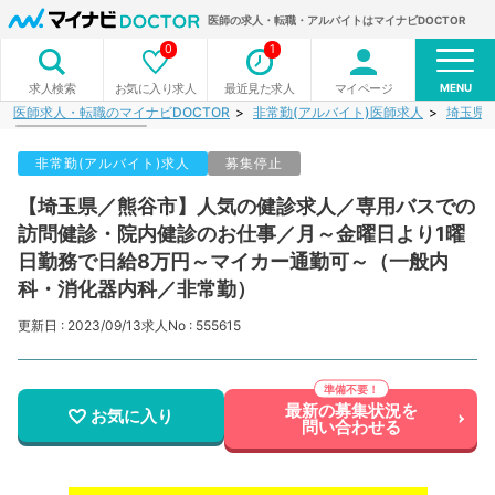
医師の求人・転職・アルバイトはマイナビDOCTOR
0
1
MENU
お気に入り求人
最近見た求人
マイページ
求人検索
医師求人・転職のマイナビDOCTOR
非常勤(アルバイト)医師求人
埼玉県
非常勤(アルバイト)求人
募集停止
【埼玉県／熊谷市】人気の健診求人／専用バスでの
訪問健診・院内健診のお仕事／月～金曜日より1曜
日勤務で日給8万円～マイカー通勤可～（一般内
科・消化器内科／非常勤）
更新日 : 2023/09/13
求人No : 555615
最新の募集状況を
お気に入り
問い合わせる