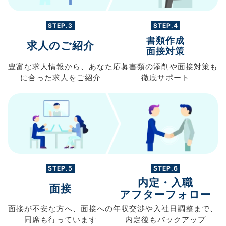
STEP.3
STEP.4
書類作成
求人のご紹介
面接対策
豊富な求人情報から、
あなた
応募書類の
添削や面接対策も
に合った求人を
ご紹介
徹底サポート
STEP.5
STEP.6
内定・入職
面接
アフターフォロー
面接が不安な方へ、
面接への
年収交渉や
入社日調整まで、
同席も
行っています
内定後もバックアップ