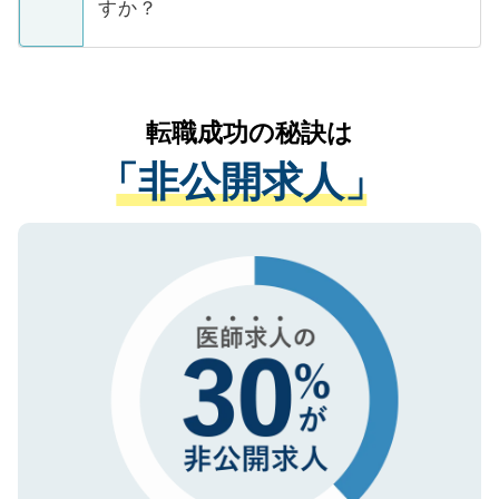
ています。
すか？
支援を目的に使用いたします。お預かりし
ているすべての個人データはご本人の許可
お気軽にご相談ください。先生専任のキャ
なく、医療機関側に開示したり、第三者に
リアパートナーが将来のご希望などをおう
提供することは一切ありません。また弊社
かがいして、現在の医療機関の状況や紹介
転職成功の秘訣は
は、個人情報の取り扱いについての厳密な
経験をまじえながら、適切なアドバイスを
管理基準を満たした事業者のみに付与され
「非公開求人」
させていただきます。すぐにご転職をされ
る、プライバシーマークを取得済みです。
ない方には、長期的なサポートが可能です
ご登録いただいた個人情報は、SSL（デー
ので、まずはご登録ください。
タ暗号化）によって保護されていますの
で、機密保持に関してもご安心ください。