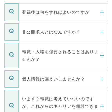
登録後は何をすればよいのですか
ご登録いただきましたら、弊社担当者がご
登録内容を確認し、その後メールもしくは
非公開求人とはなんですか？
お電話にて次のステップのご案内をいたし
ます。通常、5営業日以内にはご連絡をせて
マイナビDOCTORで取り扱っている求人の
いただきますので、しばらくお待ちくださ
うち約3割は、Webサイトからご覧いただ
転職・入職を強要されることはありま
い。
けない「非公開求人」です。非公開求人は
せんか？
下記の理由によって、一般には公開してい
ません。
転職・入職を強要することは一切ありませ
ん。また、仮に応募先から内定をいただい
個人情報は漏えいしませんか？
■応募殺到を避けるため 人気のある医療機
たとしても、ご本人が納得しない限り、内
関を公にしてしまうと、応募が殺到する場
定を承諾する必要はありません。内定先へ
個人情報が漏えいすることはありませんの
合があります。 選考を効率よく行うため
の辞退の連絡はキャリアパートナーが行い
で、ご安心ください。当サイトからの登録
いますぐ転職は考えていないのです
に、医療機関が求める条件に合った人材の
ますので、ご安心ください。
などで収集したご登録者様の個人情報は、
が、これからのキャリアを相談できま
みを人材紹介会社に依頼するケースが増え
ご本人のキャリアアップおよび転職活動の