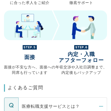
に合った求人を
ご紹介
徹底サポート
STEP.5
STEP.6
内定・入職
面接
アフターフォロー
面接が不安な方へ、
面接への
年収交渉や
入社日調整まで、
同席も
行っています
内定後もバックアップ
よくあるご質問
医療転職支援サービスとは？