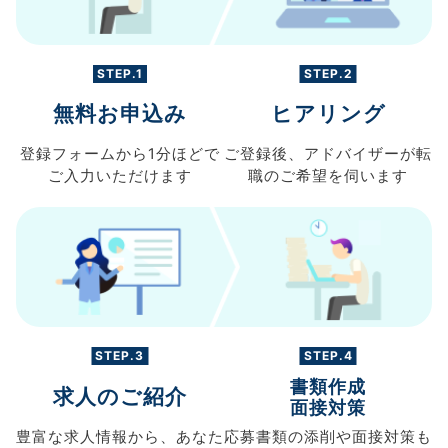
STEP.1
STEP.2
無料お申込み
ヒアリング
登録フォームから
1分ほどで
ご登録後、
アドバイザーが転
ご入力
いただけます
職の
ご希望を伺います
STEP.3
STEP.4
書類作成
求人のご紹介
面接対策
豊富な求人情報から、
あなた
応募書類の
添削や面接対策も