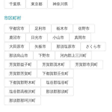
千葉県
東京都
神奈川県
市区町村
宇都宮市
足利市
栃木市
佐野市
鹿沼市
日光市
小山市
真岡市
大田原市
矢板市
那須塩原市
さくら市
那須烏山市
下野市
河内郡上三川町
芳賀郡益子町
芳賀郡茂木町
芳賀郡市貝町
芳賀郡芳賀町
下都賀郡壬生町
下都賀郡野木町
塩谷郡塩谷町
塩谷郡高根沢町
那須郡那須町
那須郡那珂川町