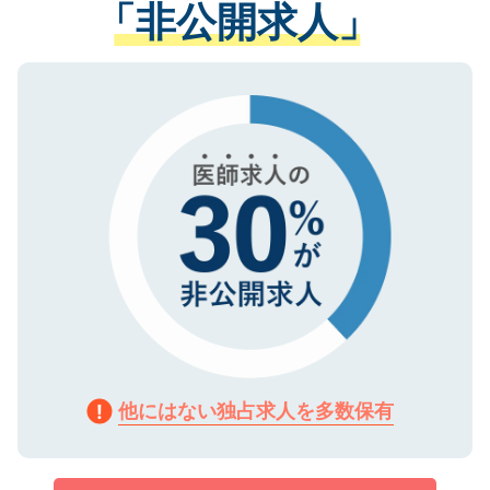
「非公開求人」
させていただきます。すぐにご転職をされ
る、プライバシーマークを取得済みです。
ない方には、長期的なサポートが可能です
ご登録いただいた個人情報は、SSL（デー
ので、まずはご登録ください。
タ暗号化）によって保護されていますの
で、機密保持に関してもご安心ください。
他にはない独占求人を多数保有