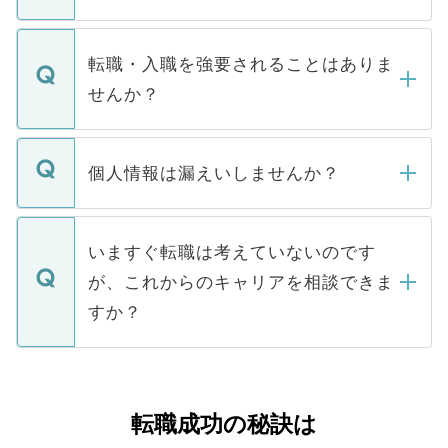
お電話にて次のステップのご案内をいたし
ます。通常、5営業日以内にはご連絡をせて
マイナビDOCTORで取り扱っている求人の
いただきますので、しばらくお待ちくださ
うち約3割は、Webサイトからご覧いただ
転職・入職を強要されることはありま
い。
けない「非公開求人」です。非公開求人は
せんか？
下記の理由によって、一般には公開してい
ません。
転職・入職を強要することは一切ありませ
ん。また、仮に応募先から内定をいただい
個人情報は漏えいしませんか？
■応募殺到を避けるため 人気のある医療機
たとしても、ご本人が納得しない限り、内
関を公にしてしまうと、応募が殺到する場
定を承諾する必要はありません。内定先へ
個人情報が漏えいすることはありませんの
合があります。 選考を効率よく行うため
の辞退の連絡はキャリアパートナーが行い
で、ご安心ください。当サイトからの登録
いますぐ転職は考えていないのです
に、医療機関が求める条件に合った人材の
ますので、ご安心ください。
などで収集したご登録者様の個人情報は、
が、これからのキャリアを相談できま
みを人材紹介会社に依頼するケースが増え
ご本人のキャリアアップおよび転職活動の
ています。
すか？
支援を目的に使用いたします。お預かりし
ているすべての個人データはご本人の許可
お気軽にご相談ください。先生専任のキャ
なく、医療機関側に開示したり、第三者に
リアパートナーが将来のご希望などをおう
提供することは一切ありません。また弊社
かがいして、現在の医療機関の状況や紹介
転職成功の秘訣は
は、個人情報の取り扱いについての厳密な
経験をまじえながら、適切なアドバイスを
管理基準を満たした事業者のみに付与され