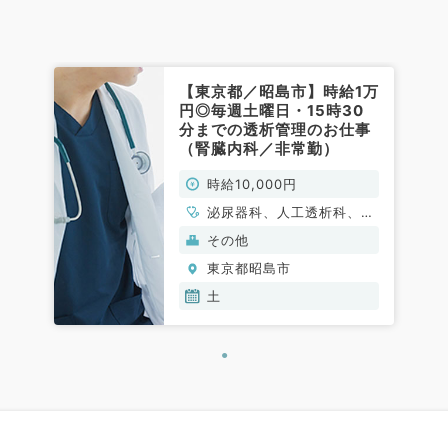
【東京都／昭島市】時給1万
円◎毎週土曜日・15時30
分までの透析管理のお仕事
（腎臓内科／非常勤）
時給10,000円
泌尿器科、人工透析科、循
環器内科、内分泌・代謝内
その他
科、腎臓内科
東京都昭島市
土