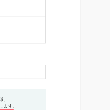
係、
します。