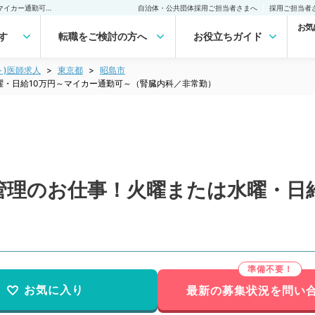
【東京都／昭島市】透析管理のお仕事！火曜または水曜・日給10万円～マイカー通勤可～（腎臓内科／非常勤）非常勤(アルバイト)の求人｜医師の求人・転職・アルバイトは【マイナビDOCTOR】
自治体・公共団体採用ご担当者さまへ
採用ご担当者
お気
す
転職をご検討の方へ
お役立ちガイド
ト)医師求人
東京都
昭島市
曜・日給10万円～マイカー通勤可～（腎臓内科／非常勤）
管理のお仕事！火曜または水曜・日給
）
お気に入り
最新の募集状況を問い