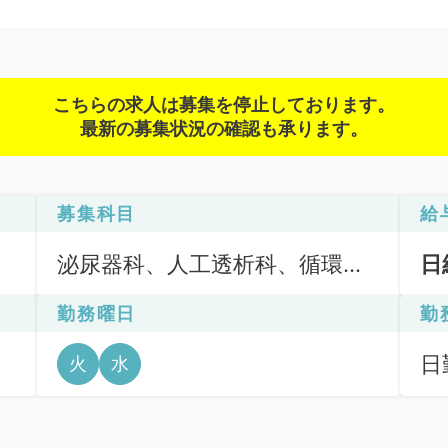
こちらの求人は募集を停止しております。
最新の募集状況の確認も承ります。
募集科目
給
泌尿器科、人工透析科、循環器
日
内科、腎臓内科
勤務曜日
勤
日
火
水
6