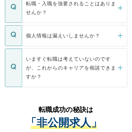
いただきますので、しばらくお待ちくださ
うち約3割は、Webサイトからご覧いただ
転職・入職を強要されることはありま
い。
けない「非公開求人」です。非公開求人は
せんか？
下記の理由によって、一般には公開してい
ません。
転職・入職を強要することは一切ありませ
ん。また、仮に応募先から内定をいただい
個人情報は漏えいしませんか？
■応募殺到を避けるため 人気のある医療機
たとしても、ご本人が納得しない限り、内
関を公にしてしまうと、応募が殺到する場
定を承諾する必要はありません。内定先へ
個人情報が漏えいすることはありませんの
合があります。 選考を効率よく行うため
の辞退の連絡はキャリアパートナーが行い
で、ご安心ください。当サイトからの登録
いますぐ転職は考えていないのです
に、医療機関が求める条件に合った人材の
ますので、ご安心ください。
などで収集したご登録者様の個人情報は、
が、これからのキャリアを相談できま
みを人材紹介会社に依頼するケースが増え
ご本人のキャリアアップおよび転職活動の
ています。
すか？
支援を目的に使用いたします。お預かりし
ているすべての個人データはご本人の許可
お気軽にご相談ください。先生専任のキャ
なく、医療機関側に開示したり、第三者に
リアパートナーが将来のご希望などをおう
提供することは一切ありません。また弊社
かがいして、現在の医療機関の状況や紹介
転職成功の秘訣は
は、個人情報の取り扱いについての厳密な
経験をまじえながら、適切なアドバイスを
管理基準を満たした事業者のみに付与され
「非公開求人」
させていただきます。すぐにご転職をされ
る、プライバシーマークを取得済みです。
ない方には、長期的なサポートが可能です
ご登録いただいた個人情報は、SSL（デー