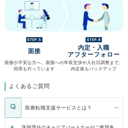
STEP.5
STEP.6
内定・入職
面接
アフターフォロー
面接が不安な方へ、
面接への
年収交渉や
入社日調整まで、
同席も
行っています
内定後もバックアップ
よくあるご質問
医療転職支援サービスとは？
医師専任のキャリアパートナーがご希望条