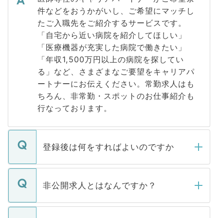
件などをおうかがいし、ご希望にマッチし
たご入職先をご紹介するサービスです。
「自宅から近い病院を紹介してほしい」
「医療機器が充実した病院で働きたい」
「年収1,500万円以上の病院を探してい
る」など、さまざまなご要望をキャリアパ
ートナーにお伝えください。常勤求人はも
ちろん、非常勤・スポットのお仕事紹介も
行なっております。
登録後は何をすればよいのですか
ご登録いただきましたら、弊社担当者がご
登録内容を確認し、その後メールもしくは
非公開求人とはなんですか？
お電話にて次のステップのご案内をいたし
ます。通常、5営業日以内にはご連絡をせて
マイナビDOCTORで取り扱っている求人の