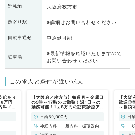
大阪府枚方市
勤務地
※詳細はお問い合わせください
最寄り駅
車通勤可能
自動車通勤
※最新情報を確認いたしますので
駐車場
お問い合わせください
この求人と条件が近い求人
支給あり
【大阪府／枚方市】毎週月～金曜日
【大阪
.6万円
の9時～17時のご勤務！週1日～の
歓迎◎
内科／非
勤務可能！1回8万円の訪問診療ア
～相談
ルバイト！（内科系／非常勤）
インの
内科／
日給80,000円
日給
神経内科、一般内科、循環器内
一
科、呼吸器内科、消化器内科、内