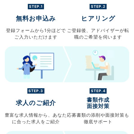
STEP.1
STEP.2
無料お申込み
ヒアリング
登録フォームから
1分ほどで
ご登録後、
アドバイザーが転
ご入力
いただけます
職の
ご希望を伺います
STEP.3
STEP.4
書類作成
求人のご紹介
面接対策
豊富な求人情報から、
あなた
応募書類の
添削や面接対策も
に合った求人を
ご紹介
徹底サポート