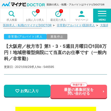
医師の求人・転職・アルバイトはマイナビDOCTOR
0
1
MENU
お気に入り求人
最近見た求人
マイページ
求人検索
医師求人・転職のマイナビDOCTOR
非常勤(アルバイト)医師求人
大阪府
非常勤(アルバイト)求人
募集停止
【大阪府／枚方市】第1・3・5週目月曜日◎1回8万
円！地域密着型病院にて当直のお仕事です（一般内
科／非常勤）
更新日 : 2021/09/29
求人No : 546595
最新の募集状況を
お気に入り
問い合わせる