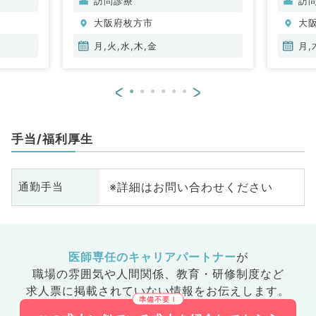
訪問診療
訪
分泌・代謝内科、腎臓内科、老年
大阪府枚方市
大
内科、血液内科、膠原病科
月,火,水,木,金
月,
<
>
手当/福利厚生
※詳細はお問い合わせください
通勤手当
医師専任のキャリアパートナー
が
職場の雰囲気や人間関係、
教育・研修制度など
求人票に掲載されていない情報をお伝えします。