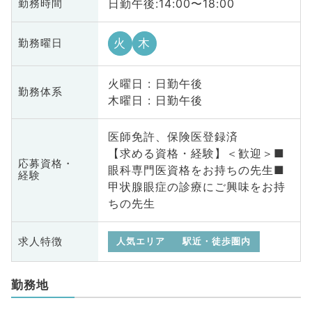
日勤午後:14:00〜18:00
勤務時間
火
木
勤務曜日
火曜日 : 日勤午後
勤務体系
木曜日 : 日勤午後
医師免許、保険医登録済
【求める資格・経験】＜歓迎＞■
応募資格・
眼科専門医資格をお持ちの先生■
経験
甲状腺眼症の診療にご興味をお持
ちの先生
求人特徴
人気エリア
駅近・徒歩圏内
勤務地