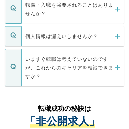
いただきますので、しばらくお待ちくださ
うち約3割は、Webサイトからご覧いただ
転職・入職を強要されることはありま
い。
けない「非公開求人」です。非公開求人は
せんか？
下記の理由によって、一般には公開してい
ません。
転職・入職を強要することは一切ありませ
ん。また、仮に応募先から内定をいただい
個人情報は漏えいしませんか？
■応募殺到を避けるため 人気のある医療機
たとしても、ご本人が納得しない限り、内
関を公にしてしまうと、応募が殺到する場
定を承諾する必要はありません。内定先へ
個人情報が漏えいすることはありませんの
合があります。 選考を効率よく行うため
の辞退の連絡はキャリアパートナーが行い
で、ご安心ください。当サイトからの登録
いますぐ転職は考えていないのです
に、医療機関が求める条件に合った人材の
ますので、ご安心ください。
などで収集したご登録者様の個人情報は、
が、これからのキャリアを相談できま
みを人材紹介会社に依頼するケースが増え
ご本人のキャリアアップおよび転職活動の
ています。
すか？
支援を目的に使用いたします。お預かりし
ているすべての個人データはご本人の許可
お気軽にご相談ください。先生専任のキャ
なく、医療機関側に開示したり、第三者に
リアパートナーが将来のご希望などをおう
提供することは一切ありません。また弊社
かがいして、現在の医療機関の状況や紹介
転職成功の秘訣は
は、個人情報の取り扱いについての厳密な
経験をまじえながら、適切なアドバイスを
管理基準を満たした事業者のみに付与され
「非公開求人」
させていただきます。すぐにご転職をされ
る、プライバシーマークを取得済みです。
ない方には、長期的なサポートが可能です