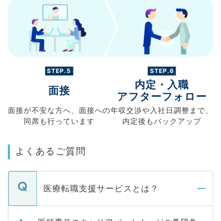
STEP.5
STEP.6
内定・入職
面接
アフターフォロー
面接が不安な方へ、
面接への
年収交渉や
入社日調整まで、
同席も
行っています
内定後もバックアップ
よくあるご質問
医療転職支援サービスとは？