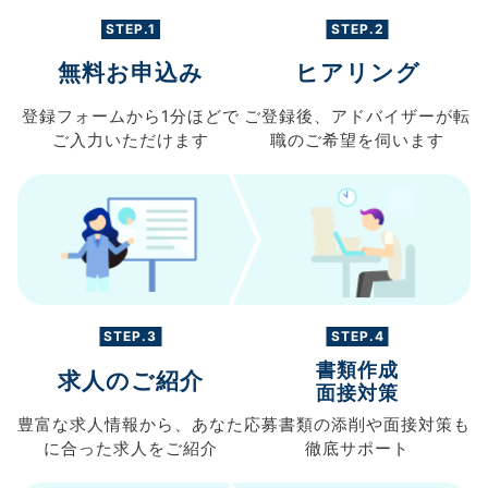
STEP.1
STEP.2
無料お申込み
ヒアリング
登録フォームから
1分ほどで
ご登録後、
アドバイザーが転
ご入力
いただけます
職の
ご希望を伺います
STEP.3
STEP.4
書類作成
求人のご紹介
面接対策
豊富な求人情報から、
あなた
応募書類の
添削や面接対策も
に合った求人を
ご紹介
徹底サポート