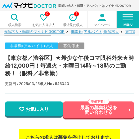
医師の求人・転職・アルバイトはマイナビDOCTOR
0
1
MENU
お気に入り求人
最近見た求人
マイページ
求人検索
医師求人・転職のマイナビDOCTOR
非常勤(アルバイト)医師求人
東京都
非常勤(アルバイト)求人
募集停止
【東京都／渋谷区】★希少な午後コマ眼科外来★時
給12,000円！毎週火・木曜日14時～18時のご勤
務！（眼科／非常勤）
更新日 : 2025/03/25
求人No : 546040
最新の募集状況を
お気に入り
問い合わせる
こちらの求人は募集を停止しております。