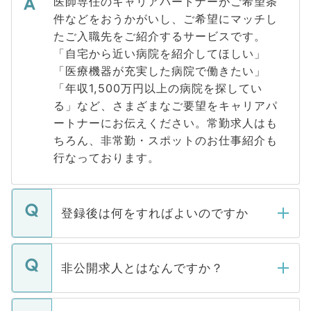
医師専任のキャリアパートナーがご希望条
件などをおうかがいし、ご希望にマッチし
たご入職先をご紹介するサービスです。
「自宅から近い病院を紹介してほしい」
「医療機器が充実した病院で働きたい」
「年収1,500万円以上の病院を探してい
る」など、さまざまなご要望をキャリアパ
ートナーにお伝えください。常勤求人はも
ちろん、非常勤・スポットのお仕事紹介も
行なっております。
登録後は何をすればよいのですか
ご登録いただきましたら、弊社担当者がご
登録内容を確認し、その後メールもしくは
非公開求人とはなんですか？
お電話にて次のステップのご案内をいたし
ます。通常、5営業日以内にはご連絡をせて
マイナビDOCTORで取り扱っている求人の