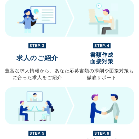
STEP.3
STEP.4
書類作成
求人のご紹介
面接対策
豊富な求人情報から、
あなた
応募書類の
添削や面接対策も
に合った求人を
ご紹介
徹底サポート
STEP.5
STEP.6