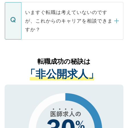
関を公にしてしまうと、応募が殺到する場
定を承諾する必要はありません。内定先へ
個人情報が漏えいすることはありませんの
合があります。 選考を効率よく行うため
の辞退の連絡はキャリアパートナーが行い
で、ご安心ください。当サイトからの登録
いますぐ転職は考えていないのです
に、医療機関が求める条件に合った人材の
ますので、ご安心ください。
などで収集したご登録者様の個人情報は、
が、これからのキャリアを相談できま
みを人材紹介会社に依頼するケースが増え
ご本人のキャリアアップおよび転職活動の
ています。
すか？
支援を目的に使用いたします。お預かりし
ているすべての個人データはご本人の許可
お気軽にご相談ください。先生専任のキャ
なく、医療機関側に開示したり、第三者に
リアパートナーが将来のご希望などをおう
提供することは一切ありません。また弊社
かがいして、現在の医療機関の状況や紹介
転職成功の秘訣は
は、個人情報の取り扱いについての厳密な
経験をまじえながら、適切なアドバイスを
管理基準を満たした事業者のみに付与され
「非公開求人」
させていただきます。すぐにご転職をされ
る、プライバシーマークを取得済みです。
ない方には、長期的なサポートが可能です
ご登録いただいた個人情報は、SSL（デー
ので、まずはご登録ください。
タ暗号化）によって保護されていますの
で、機密保持に関してもご安心ください。