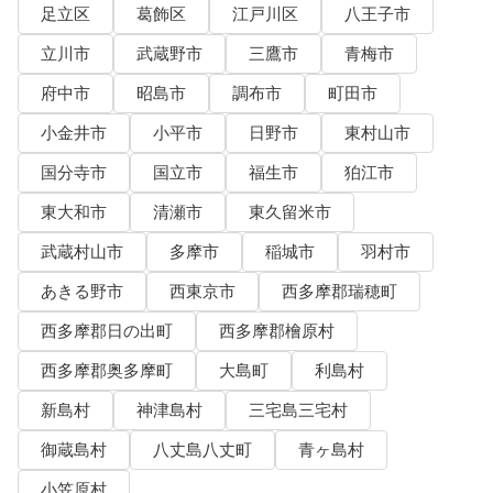
足立区
葛飾区
江戸川区
八王子市
立川市
武蔵野市
三鷹市
青梅市
府中市
昭島市
調布市
町田市
小金井市
小平市
日野市
東村山市
国分寺市
国立市
福生市
狛江市
東大和市
清瀬市
東久留米市
武蔵村山市
多摩市
稲城市
羽村市
あきる野市
西東京市
西多摩郡瑞穂町
西多摩郡日の出町
西多摩郡檜原村
西多摩郡奥多摩町
大島町
利島村
新島村
神津島村
三宅島三宅村
御蔵島村
八丈島八丈町
青ヶ島村
小笠原村