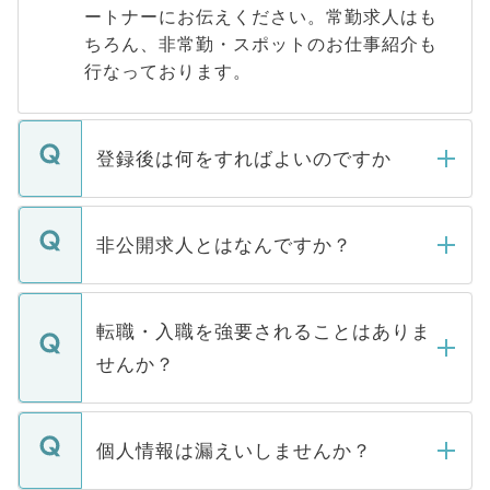
ートナーにお伝えください。常勤求人はも
ちろん、非常勤・スポットのお仕事紹介も
行なっております。
登録後は何をすればよいのですか
ご登録いただきましたら、弊社担当者がご
登録内容を確認し、その後メールもしくは
非公開求人とはなんですか？
お電話にて次のステップのご案内をいたし
ます。通常、5営業日以内にはご連絡をせて
マイナビDOCTORで取り扱っている求人の
いただきますので、しばらくお待ちくださ
うち約3割は、Webサイトからご覧いただ
転職・入職を強要されることはありま
い。
けない「非公開求人」です。非公開求人は
せんか？
下記の理由によって、一般には公開してい
ません。
転職・入職を強要することは一切ありませ
ん。また、仮に応募先から内定をいただい
個人情報は漏えいしませんか？
■応募殺到を避けるため 人気のある医療機
たとしても、ご本人が納得しない限り、内