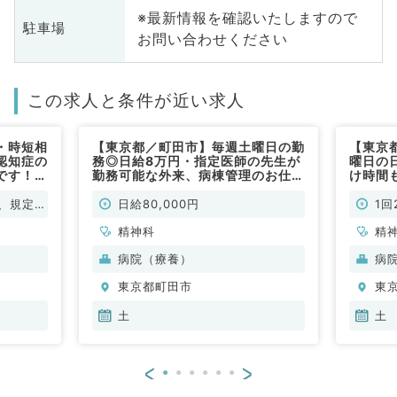
※最新情報を確認いたしますので
駐車場
お問い合わせください
この求人と条件が近い求人
・時短相
【東京都／町田市】毎週土曜日の勤
【東京
認知症の
務◎日給8万円・指定医師の先生が
曜日の日
です！日
勤務可能な外来、病棟管理のお仕事
け時間
非常勤）
です！（精神科／非常勤）
当直（
、規定に
日給80,000円
1回
精神科
精
病院（療養）
病
東京都町田市
東
土
土
<
>