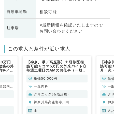
相談可能
自動車通勤
※最新情報を確認いたしますので
駐車場
お問い合わせください
この求人と条件が近い求人
10万円
【神奈川県／高座郡】☆研修医相
【神奈
勤務の外
談可能☆コマ5万円の外来バイト◎
談可能
内科／非
毎週土曜日のAMのお仕事（一般内
月・火
科／非常勤）
般内科
単価50,000円
単価
環器内
一般内科
一
内科、内
クリニック(保険診療)
ク
科、老年
神奈川県高座郡寒川町
神
土
火,