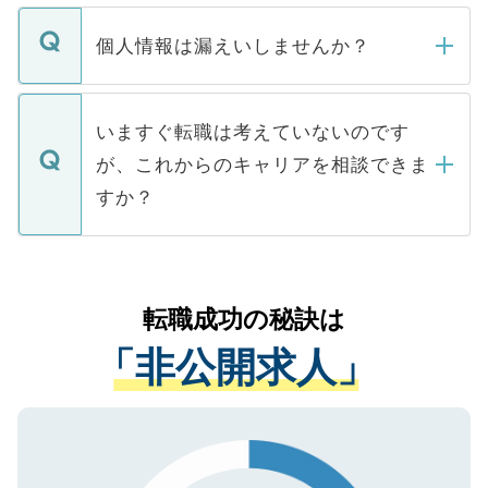
ません。
転職・入職を強要することは一切ありませ
ん。また、仮に応募先から内定をいただい
個人情報は漏えいしませんか？
■応募殺到を避けるため 人気のある医療機
たとしても、ご本人が納得しない限り、内
関を公にしてしまうと、応募が殺到する場
定を承諾する必要はありません。内定先へ
個人情報が漏えいすることはありませんの
合があります。 選考を効率よく行うため
の辞退の連絡はキャリアパートナーが行い
で、ご安心ください。当サイトからの登録
いますぐ転職は考えていないのです
に、医療機関が求める条件に合った人材の
ますので、ご安心ください。
などで収集したご登録者様の個人情報は、
が、これからのキャリアを相談できま
みを人材紹介会社に依頼するケースが増え
ご本人のキャリアアップおよび転職活動の
ています。
すか？
支援を目的に使用いたします。お預かりし
ているすべての個人データはご本人の許可
お気軽にご相談ください。先生専任のキャ
なく、医療機関側に開示したり、第三者に
リアパートナーが将来のご希望などをおう
提供することは一切ありません。また弊社
かがいして、現在の医療機関の状況や紹介
転職成功の秘訣は
は、個人情報の取り扱いについての厳密な
経験をまじえながら、適切なアドバイスを
管理基準を満たした事業者のみに付与され
「非公開求人」
させていただきます。すぐにご転職をされ
る、プライバシーマークを取得済みです。
ない方には、長期的なサポートが可能です
ご登録いただいた個人情報は、SSL（デー
ので、まずはご登録ください。
タ暗号化）によって保護されていますの
で、機密保持に関してもご安心ください。