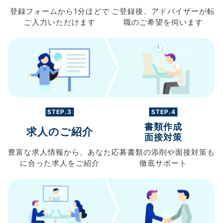
登録フォームから
1分ほどで
ご登録後、
アドバイザーが転
ご入力
いただけます
職の
ご希望を伺います
STEP.3
STEP.4
書類作成
求人のご紹介
面接対策
豊富な求人情報から、
あなた
応募書類の
添削や面接対策も
に合った求人を
ご紹介
徹底サポート