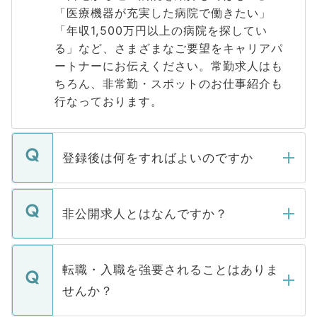
「医療機器が充実した病院で働きたい」
「年収1,500万円以上の病院を探してい
る」など、さまざまなご要望をキャリアパ
ートナーにお伝えください。常勤求人はも
ちろん、非常勤・スポットのお仕事紹介も
行なっております。
登録後は何をすればよいのですか
ご登録いただきましたら、弊社担当者がご
登録内容を確認し、その後メールもしくは
非公開求人とはなんですか？
お電話にて次のステップのご案内をいたし
ます。通常、5営業日以内にはご連絡をせて
マイナビDOCTORで取り扱っている求人の
いただきますので、しばらくお待ちくださ
うち約3割は、Webサイトからご覧いただ
転職・入職を強要されることはありま
い。
けない「非公開求人」です。非公開求人は
せんか？
下記の理由によって、一般には公開してい