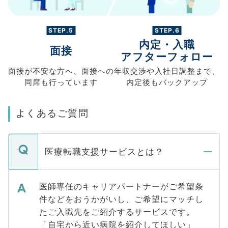
STEP.5
STEP.6
内定・入職
面接
アフターフォロー
面接が不安な方へ、
面接への
年収交渉や
入社日調整まで、
同席も
行っています
内定後もバックアップ
よくあるご質問
医療転職支援サービスとは？
医師専任のキャリアパートナーがご希望条
件などをおうかがいし、ご希望にマッチし
たご入職先をご紹介するサービスです。
「自宅から近い病院を紹介してほしい」