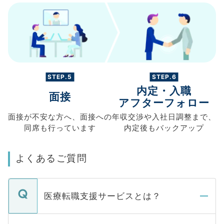
STEP.5
STEP.6
内定・入職
面接
アフターフォロー
面接が不安な方へ、
面接への
年収交渉や
入社日調整まで、
同席も
行っています
内定後もバックアップ
よくあるご質問
医療転職支援サービスとは？