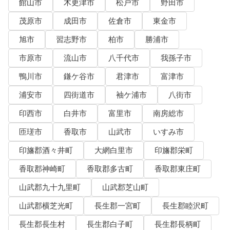
館山市
木更津市
松戸市
野田市
茂原市
成田市
佐倉市
東金市
旭市
習志野市
柏市
勝浦市
市原市
流山市
八千代市
我孫子市
鴨川市
鎌ケ谷市
君津市
富津市
浦安市
四街道市
袖ケ浦市
八街市
印西市
白井市
富里市
南房総市
匝瑳市
香取市
山武市
いすみ市
印旛郡酒々井町
大網白里市
印旛郡栄町
香取郡神崎町
香取郡多古町
香取郡東庄町
山武郡九十九里町
山武郡芝山町
山武郡横芝光町
長生郡一宮町
長生郡睦沢町
長生郡長生村
長生郡白子町
長生郡長柄町