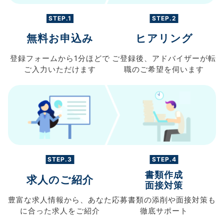
STEP.1
STEP.2
無料お申込み
ヒアリング
登録フォームから
1分ほどで
ご登録後、
アドバイザーが転
ご入力
いただけます
職の
ご希望を伺います
STEP.3
STEP.4
書類作成
求人のご紹介
面接対策
豊富な求人情報から、
あなた
応募書類の
添削や面接対策も
に合った求人を
ご紹介
徹底サポート