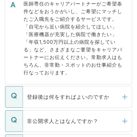
医師専任のキャリアパートナーがご希望条
件などをおうかがいし、ご希望にマッチし
たご入職先をご紹介するサービスです。
「自宅から近い病院を紹介してほしい」
「医療機器が充実した病院で働きたい」
「年収1,500万円以上の病院を探してい
る」など、さまざまなご要望をキャリアパ
ートナーにお伝えください。常勤求人はも
ちろん、非常勤・スポットのお仕事紹介も
行なっております。
登録後は何をすればよいのですか
ご登録いただきましたら、弊社担当者がご
登録内容を確認し、その後メールもしくは
非公開求人とはなんですか？
お電話にて次のステップのご案内をいたし
ます。通常、5営業日以内にはご連絡をせて
マイナビDOCTORで取り扱っている求人の