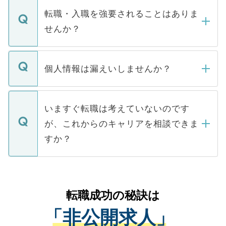
いただきますので、しばらくお待ちくださ
うち約3割は、Webサイトからご覧いただ
転職・入職を強要されることはありま
い。
けない「非公開求人」です。非公開求人は
せんか？
下記の理由によって、一般には公開してい
ません。
転職・入職を強要することは一切ありませ
ん。また、仮に応募先から内定をいただい
個人情報は漏えいしませんか？
■応募殺到を避けるため 人気のある医療機
たとしても、ご本人が納得しない限り、内
関を公にしてしまうと、応募が殺到する場
定を承諾する必要はありません。内定先へ
個人情報が漏えいすることはありませんの
合があります。 選考を効率よく行うため
の辞退の連絡はキャリアパートナーが行い
で、ご安心ください。当サイトからの登録
いますぐ転職は考えていないのです
に、医療機関が求める条件に合った人材の
ますので、ご安心ください。
などで収集したご登録者様の個人情報は、
が、これからのキャリアを相談できま
みを人材紹介会社に依頼するケースが増え
ご本人のキャリアアップおよび転職活動の
ています。
すか？
支援を目的に使用いたします。お預かりし
ているすべての個人データはご本人の許可
お気軽にご相談ください。先生専任のキャ
なく、医療機関側に開示したり、第三者に
リアパートナーが将来のご希望などをおう
提供することは一切ありません。また弊社
かがいして、現在の医療機関の状況や紹介
転職成功の秘訣は
は、個人情報の取り扱いについての厳密な
経験をまじえながら、適切なアドバイスを
管理基準を満たした事業者のみに付与され
「非公開求人」
させていただきます。すぐにご転職をされ
る、プライバシーマークを取得済みです。