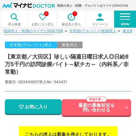
医師の求人・転職・アルバイトはマイナビDOCTOR
0
1
MENU
お気に入り求人
最近見た求人
マイページ
求人検索
医師求人・転職のマイナビDOCTOR
非常勤(アルバイト)医師求人
東京都
非常勤(アルバイト)求人
募集停止
【東京都／大田区】珍しい隔週日曜日求人◎日給8
万5千円の訪問診療バイト～駅チカ～（内科系／非
常勤）
更新日 : 2024/06/07
求人No : 542421
最新の募集状況を
お気に入り
問い合わせる
こちらの求人は募集を停止しております。