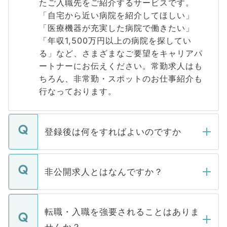
たご入職先をご紹介するサービスです。
「自宅から近い病院を紹介してほしい」
「医療機器が充実した病院で働きたい」
「年収1,500万円以上の病院を探してい
る」など、さまざまなご要望をキャリアパ
ートナーにお伝えください。常勤求人はも
ちろん、非常勤・スポットのお仕事紹介も
行なっております。
登録後は何をすればよいのですか
ご登録いただきましたら、弊社担当者がご
登録内容を確認し、その後メールもしくは
非公開求人とはなんですか？
お電話にて次のステップのご案内をいたし
ます。通常、5営業日以内にはご連絡をせて
マイナビDOCTORで取り扱っている求人の
いただきますので、しばらくお待ちくださ
うち約3割は、Webサイトからご覧いただ
転職・入職を強要されることはありま
い。
けない「非公開求人」です。非公開求人は