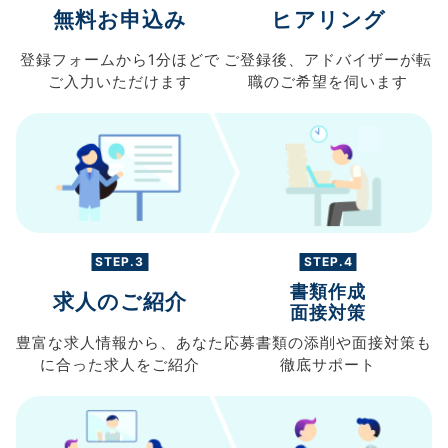
無料お申込み
ヒアリング
登録フォームから
1分ほどで
ご登録後、
アドバイザーが転
ご入力
いただけます
職の
ご希望を伺います
STEP.3
STEP.4
書類作成
求人のご紹介
面接対策
豊富な求人情報から、
あなた
応募書類の
添削や面接対策も
に合った求人を
ご紹介
徹底サポート