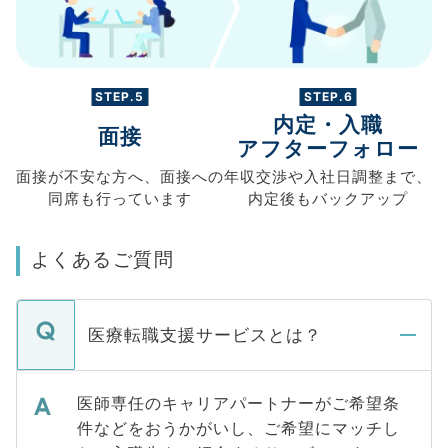
STEP.5
STEP.6
内定・入職
面接
アフターフォロー
面接が不安な方へ、
面接への
年収交渉や
入社日調整まで、
同席も
行っています
内定後もバックアップ
よくあるご質問
医療転職支援サービスとは？
医師専任のキャリアパートナーがご希望条
件などをおうかがいし、ご希望にマッチし