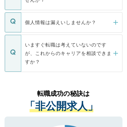
せんか？
下記の理由によって、一般には公開してい
ません。
転職・入職を強要することは一切ありませ
ん。また、仮に応募先から内定をいただい
個人情報は漏えいしませんか？
■応募殺到を避けるため 人気のある医療機
たとしても、ご本人が納得しない限り、内
関を公にしてしまうと、応募が殺到する場
定を承諾する必要はありません。内定先へ
個人情報が漏えいすることはありませんの
合があります。 選考を効率よく行うため
の辞退の連絡はキャリアパートナーが行い
で、ご安心ください。当サイトからの登録
いますぐ転職は考えていないのです
に、医療機関が求める条件に合った人材の
ますので、ご安心ください。
などで収集したご登録者様の個人情報は、
が、これからのキャリアを相談できま
みを人材紹介会社に依頼するケースが増え
ご本人のキャリアアップおよび転職活動の
ています。
すか？
支援を目的に使用いたします。お預かりし
ているすべての個人データはご本人の許可
お気軽にご相談ください。先生専任のキャ
なく、医療機関側に開示したり、第三者に
リアパートナーが将来のご希望などをおう
提供することは一切ありません。また弊社
かがいして、現在の医療機関の状況や紹介
転職成功の秘訣は
は、個人情報の取り扱いについての厳密な
経験をまじえながら、適切なアドバイスを
管理基準を満たした事業者のみに付与され
「非公開求人」
させていただきます。すぐにご転職をされ
る、プライバシーマークを取得済みです。
ない方には、長期的なサポートが可能です
ご登録いただいた個人情報は、SSL（デー
ので、まずはご登録ください。
タ暗号化）によって保護されていますの