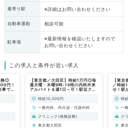
※詳細はお問い合わせください
最寄り駅
相談可能
自動車通勤
※最新情報を確認いたしますので
駐車場
お問い合わせください
この求人と条件が近い求人
勤務◎
【東京都／大田区】時給1万円◎毎
【東京
00円！
週月曜・木曜9時‐13時の内科外来
／時給1
仕事で
アルバイト＆週1日～可！駅近クリ
せ！駅
ニックで通勤便利です（一般内科／
す♪（
非常勤）
時給10,000円
時給
一般内科、内分泌・代謝内科
一
科
クリニック(保険診療)
ク
科
東京都大田区
東