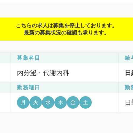
こちらの求人は募集を停止しております。
最新の募集状況の確認も承ります。
募集科目
給
内分泌・代謝内科
日
勤務曜日
勤
日
月
火
水
木
金
土
6