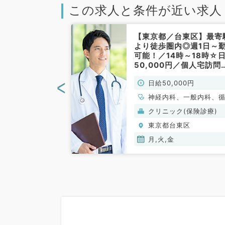
この求人と条件が近い求人
東区】TX線沿
【東京都／台東区】最寄
見！駅から徒歩
より徒歩圏内◎週1日～
外来のお仕事
可能！／14時～18時☆
3月末までの期間
50,000円／個人宅訪問
週金曜日PM
療のお仕事です（内科系
<
00円
日給50,000円
科系／非常勤）
非常勤）
、一般内科、循環
神経内科、一般内科、
呼吸器内科、消化
器内科、呼吸器内科、
(保険診療)
クリニック(保険診療)
内分泌・代謝内
器内科、内分泌・代謝
東区
東京都台東区
内科、老年内科、
科、腎臓内科、老年内
、膠原病科
血液内科、膠原病科
月,火,金