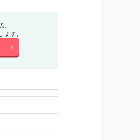
係、
します。