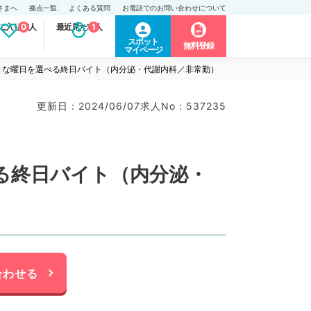
さまへ
拠点一覧
よくある質問
お電話でのお問い合わせについて
に入り求人
0
最近見た求人
1
スポット
無料登録
マイページ
きな曜日を選べる終日バイト（内分泌・代謝内科／非常勤）
更新日 : 2024/06/07
求人No : 537235
る終日バイト（内分泌・
合わせる