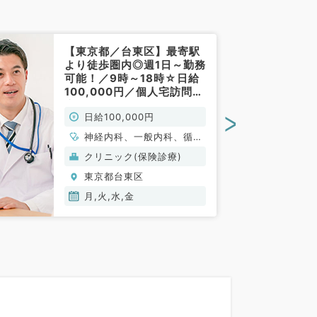
【東京都／台東区】最寄駅
より徒歩圏内◎週1日～勤務
可能！／9時～18時☆日給
100,000円／個人宅訪問診
療のお仕事です（内科系／
>
日給100,000円
非常勤）
神経内科、一般内科、循環
器内科、呼吸器内科、消化
クリニック(保険診療)
器内科、内分泌・代謝内
東京都台東区
科、腎臓内科、老年内科、
血液内科、膠原病科
月,火,水,金