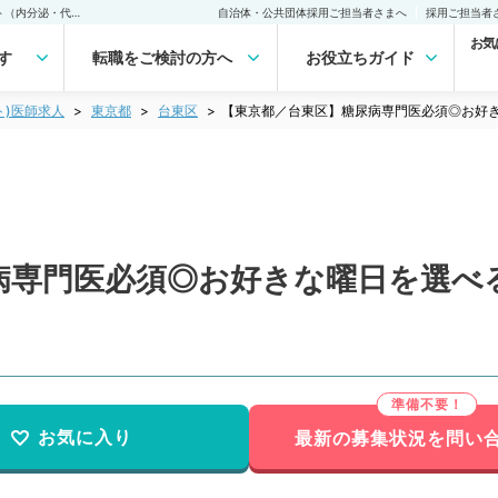
【東京都／台東区】糖尿病専門医必須◎お好きな曜日を選べる終日バイト（内分泌・代謝内科／非常勤）非常勤(アルバイト)の求人｜医師の求人・転職・アルバイトは【マイナビDOCTOR】
自治体・公共団体採用ご担当者さまへ
採用ご担当者
お気
す
転職をご検討の方へ
お役立ちガイド
ト)医師求人
東京都
台東区
【東京都／台東区】糖尿病専門医必須◎お好
病専門医必須◎お好きな曜日を選べ
お気に入り
最新の募集状況を問い