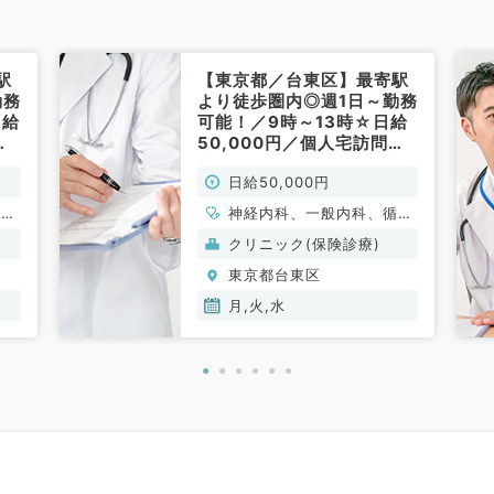
駅
【東京都／台東区】最寄駅
勤務
より徒歩圏内◎週1日～勤務
日給
可能！／9時～13時☆日給
診
50,000円／個人宅訪問診
／
療のお仕事です（内科系／
日給50,000円
非常勤）
循環
神経内科、一般内科、循環
消化
器内科、呼吸器内科、消化
クリニック(保険診療)
内
器内科、内分泌・代謝内
東京都台東区
科、
科、腎臓内科、老年内科、
血液内科、膠原病科
月,火,水