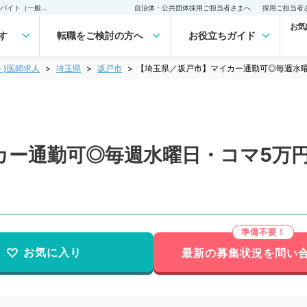
【埼玉県／坂戸市】マイカー通勤可◎毎週水曜日・コマ5万円の午前外来バイト（一般内科／非常勤）非常勤(アルバイト)の求人｜医師の求人・転職・アルバイトは【マイナビDOCTOR】
自治体・公共団体採用ご担当者さまへ
採用ご担当者
お気
す
転職をご検討の方へ
お役立ちガイド
ト)医師求人
埼玉県
坂戸市
【埼玉県／坂戸市】マイカー通勤可◎毎週水
カー通勤可◎毎週水曜日・コマ5万
お気に入り
最新の募集状況を問い