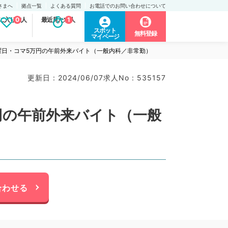
さまへ
拠点一覧
よくある質問
お電話でのお問い合わせについて
に入り求人
0
最近見た求人
1
スポット
無料登録
マイページ
曜日・コマ5万円の午前外来バイト（一般内科／非常勤）
更新日 : 2024/06/07
求人No : 535157
円の午前外来バイト（一般
合わせる