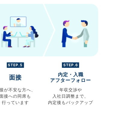
STEP.5
STEP.6
内定・入職
面接
アフターフォロー
接が不安な方へ、
年収交渉や
面接への同席も
入社日調整まで、
行っています
内定後もバックアップ