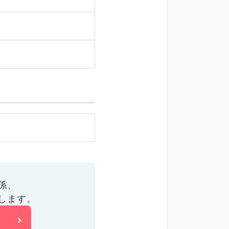
係、
します。