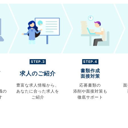
STEP.3
STEP.4
書類作成
グ
求人のご紹介
面接対策
豊富な求人情報から、
応募書類の
面
職の
あなたに合った求人を
添削や面接対策も
す
ご紹介
徹底サポート