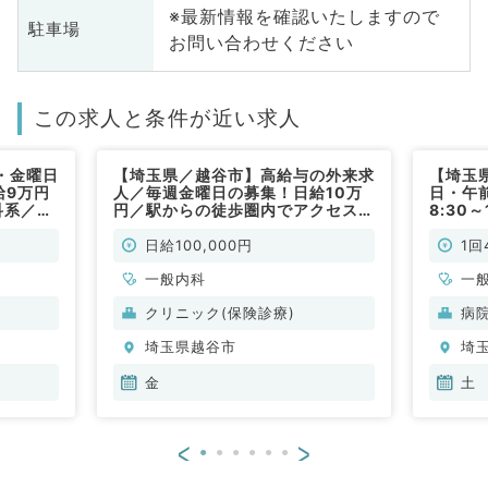
※最新情報を確認いたしますので
駐車場
お問い合わせください
この求人と条件が近い求人
・金曜日
【埼玉県／越谷市】高給与の外来求
【埼玉
給9万円
人／毎週金曜日の募集！日給10万
日・午前
科系／非
円／駅からの徒歩圏内でアクセス至
8:30
便（一般内科／非常勤）
無料送
診のお
日給100,000円
1回
勤）
一般内科
一
クリニック(保険診療)
病
埼玉県越谷市
埼
金
土
<
>