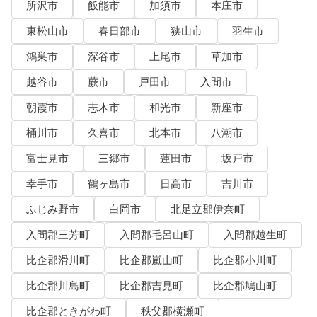
所沢市
飯能市
加須市
本庄市
東松山市
春日部市
狭山市
羽生市
鴻巣市
深谷市
上尾市
草加市
越谷市
蕨市
戸田市
入間市
朝霞市
志木市
和光市
新座市
桶川市
久喜市
北本市
八潮市
富士見市
三郷市
蓮田市
坂戸市
幸手市
鶴ヶ島市
日高市
吉川市
ふじみ野市
白岡市
北足立郡伊奈町
入間郡三芳町
入間郡毛呂山町
入間郡越生町
比企郡滑川町
比企郡嵐山町
比企郡小川町
比企郡川島町
比企郡吉見町
比企郡鳩山町
比企郡ときがわ町
秩父郡横瀬町