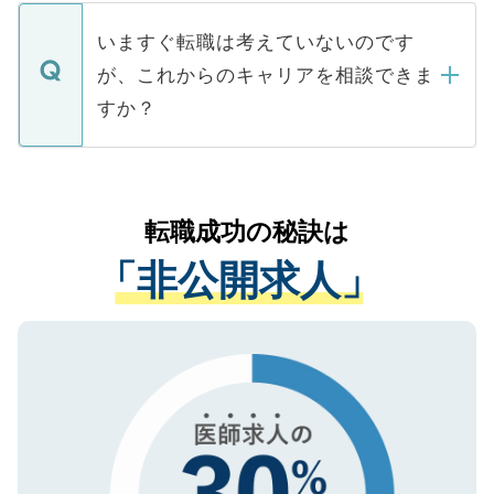
定を承諾する必要はありません。内定先へ
個人情報が漏えいすることはありませんの
合があります。 選考を効率よく行うため
の辞退の連絡はキャリアパートナーが行い
で、ご安心ください。当サイトからの登録
いますぐ転職は考えていないのです
に、医療機関が求める条件に合った人材の
ますので、ご安心ください。
などで収集したご登録者様の個人情報は、
が、これからのキャリアを相談できま
みを人材紹介会社に依頼するケースが増え
ご本人のキャリアアップおよび転職活動の
ています。
すか？
支援を目的に使用いたします。お預かりし
ているすべての個人データはご本人の許可
お気軽にご相談ください。先生専任のキャ
なく、医療機関側に開示したり、第三者に
リアパートナーが将来のご希望などをおう
提供することは一切ありません。また弊社
かがいして、現在の医療機関の状況や紹介
転職成功の秘訣は
は、個人情報の取り扱いについての厳密な
経験をまじえながら、適切なアドバイスを
管理基準を満たした事業者のみに付与され
「非公開求人」
させていただきます。すぐにご転職をされ
る、プライバシーマークを取得済みです。
ない方には、長期的なサポートが可能です
ご登録いただいた個人情報は、SSL（デー
ので、まずはご登録ください。
タ暗号化）によって保護されていますの
で、機密保持に関してもご安心ください。