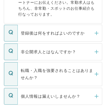
ートナーにお伝えください。常勤求人はも
ちろん、非常勤・スポットのお仕事紹介も
行なっております。
登録後は何をすればよいのですか
ご登録いただきましたら、弊社担当者がご
登録内容を確認し、その後メールもしくは
非公開求人とはなんですか？
お電話にて次のステップのご案内をいたし
ます。通常、5営業日以内にはご連絡をせて
マイナビDOCTORで取り扱っている求人の
いただきますので、しばらくお待ちくださ
うち約3割は、Webサイトからご覧いただ
転職・入職を強要されることはありま
い。
けない「非公開求人」です。非公開求人は
せんか？
下記の理由によって、一般には公開してい
ません。
転職・入職を強要することは一切ありませ
ん。また、仮に応募先から内定をいただい
個人情報は漏えいしませんか？
■応募殺到を避けるため 人気のある医療機
たとしても、ご本人が納得しない限り、内
関を公にしてしまうと、応募が殺到する場