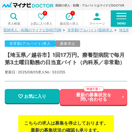
医師の求人・転職・アルバイトはマイナビDOCTOR
0
1
MENU
お気に入り求人
最近見た求人
マイページ
求人検索
医師求人・転職のマイナビDOCTOR
非常勤(アルバイト)医師求人
埼玉県
非常勤(アルバイト)求人
募集停止
【埼玉県／越谷市】1回17万円。療養型病院で毎月
第3土曜日勤務の日当直バイト（内科系／非常勤）
更新日 : 2025/08/05
求人No : 533255
最新の募集状況を
お気に入り
問い合わせる
こちらの求人は募集を停止しております。
最新の募集状況の確認も承ります。