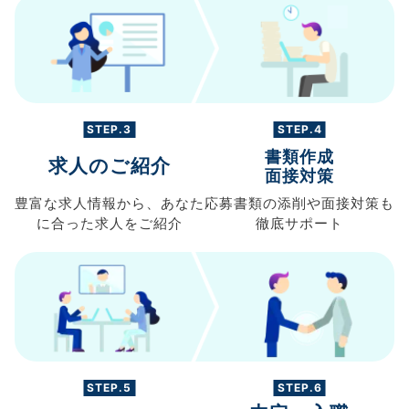
STEP.3
STEP.4
書類作成
求人のご紹介
面接対策
豊富な求人情報から、
あなた
応募書類の
添削や面接対策も
に合った求人を
ご紹介
徹底サポート
STEP.5
STEP.6